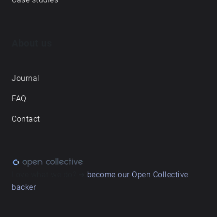
ნაკლებად წარმოადგენს ადგილების ახსნას,
არამედ დუეტს - სადაც ყოველდღიური რითმები
ჩაწერილ ხმოვან პეიზაჟებთან თანაარსებობენ.
About us
Journal
FAQ
Contact
Love what we do? ➔
become our Open Collective
backer