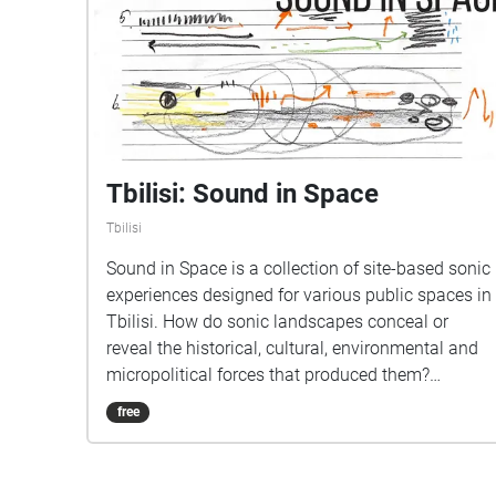
Tbilisi: Sound in Space
Tbilisi
Sound in Space is a collection of site-based sonic
experiences designed for various public spaces in
Tbilisi. ​​How do sonic landscapes conceal or
reveal the historical, cultural, environmental and
micropolitical forces that produced them?
Students from Northeastern University in Boston
free
and the Free University of Tbilisi worked together
for a week to develop immersive soundwalks for
different spaces in the city. Operating between