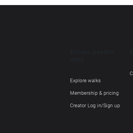
Echoes creative
E
apps
C
Explore walks
Membership & pricing
Creator Log in/Sign up