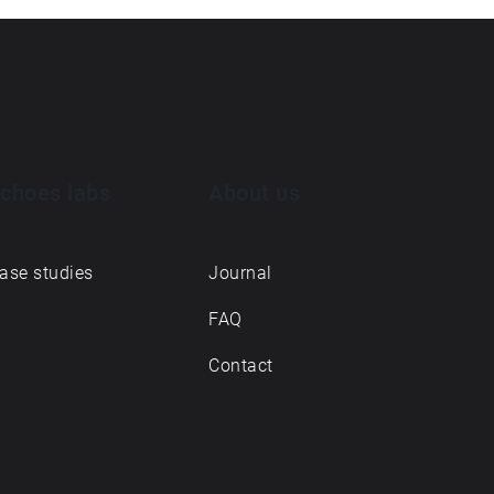
choes labs
About us
ase studies
Journal
FAQ
Contact