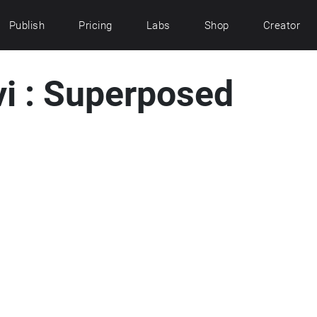
Publish
Pricing
Labs
Shop
Creator
vi : Superposed