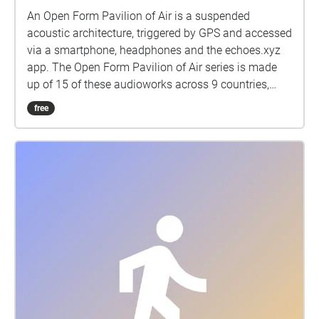
An Open Form Pavilion of Air is a suspended
acoustic architecture, triggered by GPS and accessed
via a smartphone, headphones and the echoes.xyz
app. The Open Form Pavilion of Air series is made
up of 15 of these audioworks across 9 countries,
each offers a playful renewal and reframing of public
free
space as an essential engagement for the
community. The series of audioworks draws its
name from Polish architects Oskar & Zofia Hansen’s
“Open Form” architecture (1959) and their work in
that period in Poland developing social housing and
renewing public space. Pavilion Field Budapest is a
collection of 9 audioworks from the Open Form
Pavilion of Air series across the 6.25 hectares (250m
x 250m) of II. János Pál pápa tér (Pope John Paul II
Square), Budapest. Each Pavilion audiowork is in a
unique tuning system, the many sounds forming
these acoustic architectures create the effect for