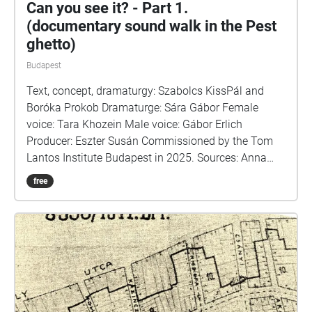
Can you see it? - Part 1.
(documentary sound walk in the Pest
ghetto)
Budapest
Text, concept, dramaturgy: Szabolcs KissPál and
Boróka Prokob Dramaturge: Sára Gábor Female
voice: Tara Khozein Male voice: Gábor Erlich
Producer: Eszter Susán Commissioned by the Tom
Lantos Institute Budapest in 2025. Sources: Anna
Perczel: Defenceless Heritage / Krisztián Ungváry,
free
Randolph L. Braham: The Politics of Genocide /
Krisztián Ungvári-Gábor Tabajdi - Budapest in the
Shadow of Dictatorships / Jewish Budapest, editor:
Géza Komoróczy / Dr. Ágnes Ságvári: Let us
remember the victims\_Holocaust of the Jewish
community in Budapest\_1994 / Hungarian Jewish
Museum and Archives / László Bernát Veszprémy:
Traitors to our fellow sufferers? / Ernő Munkácsi: