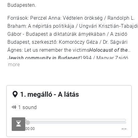
Budapesten.
Források: Perczel Anna: Védtelen örökség / Randolph L.
Braham: A népirtás politikája / Ungvári Krisztián-Tabajdi
Gábor - Budapest a diktatúrák árnyékában / A zsidó
Budapest, szerkesztő: Komoróczy Géza / Dr. Ságvári
Ágnes: Let us remember the victims
Holocaust of the
Jewish community in Budapest
1994 / Magyar Zsidó
more
Múzeum és Levéltár / Veszprémy László Bernát:
Sorstársainknak árulói? / Munkácsi Ernő: Hogyan történt?
/ Szita Szabolcs: A pesti gettó küzdelme a túlélésért / Tim
Cole: Holocaust city / A budapesti gettó
1. megálló - A látás
emlékezete,szerkesztő: Dombi Gábor
https://www.csillagoshazak.hu/
1 sound
00:00
--:--