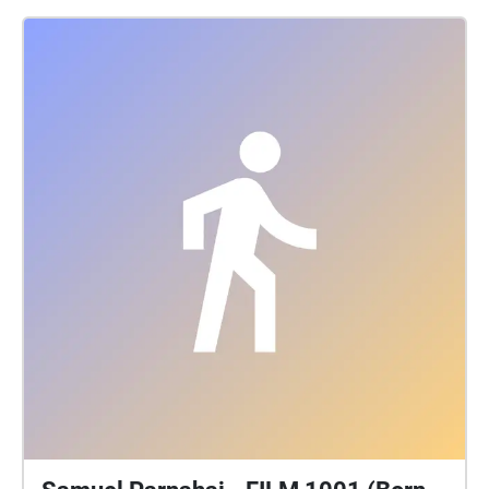
listening to the music with a heightened awareness
of the natural setting beyond it”. Another writer (at
link 2 below) concluded their Pavilion of Music’s use
of “open forms had the potential to remind
audiences of the fact of their own embodied being… \
[to] experiment with the ‘spatiality of music’… \[to]
shape their environment in meaningful ways…
integrating sound with the listeners’ movements as
well as with the trees and clouds’. Hansen’s aim was
not the stimulation of sensation but of the
imagination.” See info at
https://www.recordedfields.net/installations/pavilion
-field-budapest/ This RTÉ Culture primer on the
Pavilion series gives additional details
https://www.rte.ie/culture/2023/0327/1366079-new-
music-dublin-welcomes-you-to-the-open-form-
pavilion-of-air/ Link 1 -
https://kadebeem.wordpress.com/wp-