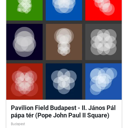
the Jewish community in Budapest\_1994 / Magyar
Zsidó Múzeum és Levéltár / Veszprémy László
Bernát: Sorstársainknak árulói? / Munkácsi Ernő:
Hogyan történt? / Szita Szabolcs: A pesti gettó
küzdelme a túlélésért / Tim Cole: Holocaust city / A
budapesti gettó emlékezete,szerkesztő: Dombi Gábor
https://www.csillagoshazak.hu/
Pavilion Field Budapest - II. János Pál
pápa tér (Pope John Paul II Square)
Budapest