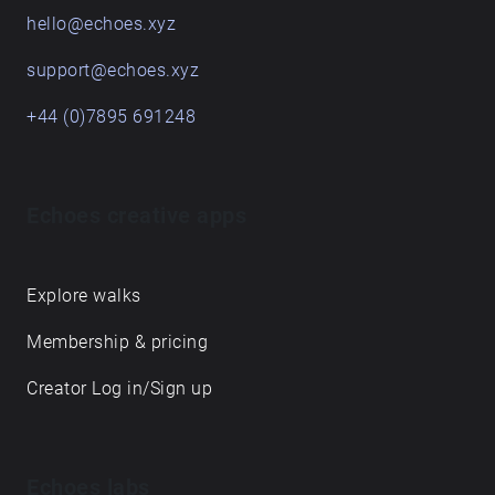
hello@echoes.xyz
support@echoes.xyz
+44 (0)7895 691248
Echoes creative apps
Explore walks
Membership & pricing
Creator Log in/Sign up
Echoes labs