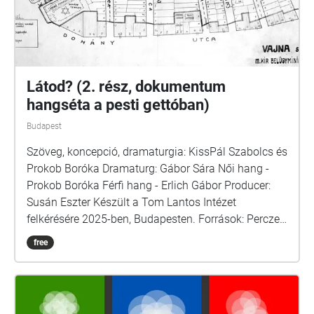
Látod? (2. rész, dokumentum
hangséta a pesti gettóban)
Budapest
Szöveg, koncepció, dramaturgia: KissPál Szabolcs és
Prokob Boróka Dramaturg: Gábor Sára Női hang -
Prokob Boróka Férfi hang - Erlich Gábor Producer:
Susán Eszter Készült a Tom Lantos Intézet
felkérésére 2025-ben, Budapesten. Források: Perczel
Anna: Védtelen örökség / Randolph L. Braham: A
free
népirtás politikája / Ungvári Krisztián-Tabajdi Gábor
- Budapest a diktatúrák árnyékában / A zsidó
Budapest, szerkesztő: Komoróczy Géza / Dr. Ságvári
Ágnes: Let us remember the victims\_Holocaust of