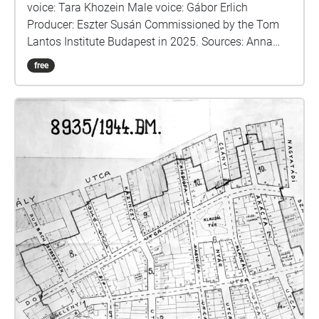
voice: Tara Khozein Male voice: Gábor Erlich
Producer: Eszter Susán Commissioned by the Tom
Lantos Institute Budapest in 2025. Sources: Anna
Perczel: Defenceless Heritage / Krisztián Ungváry,
free
Randolph L. Braham: The Politics of Genocide /
Krisztián Ungvári-Gábor Tabajdi - Budapest in the
Shadow of Dictatorships / Jewish Budapest, editor:
Géza Komoróczy / Dr. Ágnes Ságvári: Let us
remember the victims\_Holocaust of the Jewish
community in Budapest\_1994 / Hungarian Jewish
Museum and Archives / László Bernát Veszprémy:
Traitors to our fellow sufferers? / Ernő Munkácsi:
How did it happen? / Szabolcs Szita: The struggle for
survival in the Pest ghetto / Tim Cole: Holocaust city
/ Memories of the Budapest Ghetto, edited by Gábor
Dombi https://www.csillagoshazak.hu/