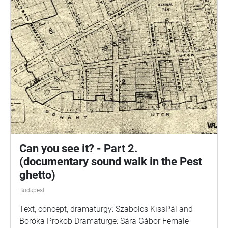
How did it happen? / Szabolcs Szita: The struggle for
survival in the Pest ghetto / Tim Cole: Holocaust city
/ Memories of the Budapest Ghetto, edited by Gábor
Dombi https://www.csillagoshazak.hu/
Can you see it? - Part 2.
(documentary sound walk in the Pest
ghetto)
Budapest
Text, concept, dramaturgy: Szabolcs KissPál and
Boróka Prokob Dramaturge: Sára Gábor Female