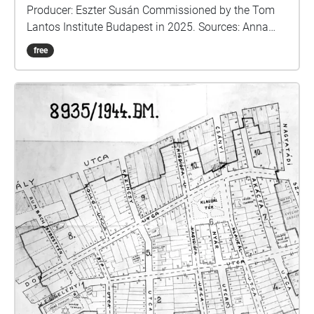
Producer: Eszter Susán Commissioned by the Tom
Lantos Institute Budapest in 2025. Sources: Anna
Perczel: Defenceless Heritage / Krisztián Ungváry,
free
Randolph L. Braham: The Politics of Genocide /
Krisztián Ungvári-Gábor Tabajdi - Budapest in the
Shadow of Dictatorships / Jewish Budapest, editor:
Géza Komoróczy / Dr. Ágnes Ságvári: Let us
remember the victims\_Holocaust of the Jewish
community in Budapest\_1994 / Hungarian Jewish
Museum and Archives / László Bernát Veszprémy:
Traitors to our fellow sufferers? / Ernő Munkácsi:
How did it happen? / Szabolcs Szita: The struggle for
survival in the Pest ghetto / Tim Cole: Holocaust city
/ Memories of the Budapest Ghetto, edited by Gábor
Dombi https://www.csillagoshazak.hu/