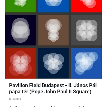
Zsidó Múzeum és Levéltár / Veszprémy László
Bernát: Sorstársainknak árulói? / Munkácsi Ernő:
Hogyan történt? / Szita Szabolcs: A pesti gettó
küzdelme a túlélésért / Tim Cole: Holocaust city / A
budapesti gettó emlékezete,szerkesztő: Dombi Gábor
https://www.csillagoshazak.hu/
Pavilion Field Budapest - II. János Pál
pápa tér (Pope John Paul II Square)
Budapest