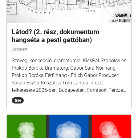
Látod? (2. rész, dokumentum
hangséta a pesti gettóban)
Budapest
Szöveg, koncepció, dramaturgia: KissPál Szabolcs és
Prokob Boróka Dramaturg: Gábor Sára Női hang -
Prokob Boróka Férfi hang - Erlich Gábor Producer:
Susán Eszter Készült a Tom Lantos Intézet
felkérésére 2025-ben, Budapesten. Források: Perczel
Anna: Védtelen örökség / Randolph L. Braham: A
free
népirtás politikája / Ungvári Krisztián-Tabajdi Gábor
- Budapest a diktatúrák árnyékában / A zsidó
Budapest, szerkesztő: Komoróczy Géza / Dr. Ságvári
Ágnes: Let us remember the victims\_Holocaust of
the Jewish community in Budapest\_1994 / Magyar