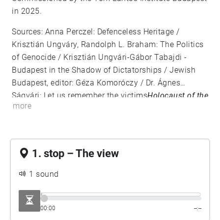
in 2025.
Sources: Anna Perczel: Defenceless Heritage /
Krisztián Ungváry, Randolph L. Braham: The Politics
of Genocide / Krisztián Ungvári-Gábor Tabajdi -
Budapest in the Shadow of Dictatorships / Jewish
Budapest, editor: Géza Komoróczy / Dr. Ágnes
Ságvári: Let us remember the victims
Holocaust of the
more
Jewish community in Budapest
1994 / Hungarian
Jewish Museum and Archives / László Bernát
Veszprémy: Traitors to our fellow sufferers? / Ernő
Munkácsi: How did it happen? / Szabolcs Szita: The
1. stop – The view
struggle for survival in the Pest ghetto / Tim Cole:
Holocaust city / Memories of the Budapest Ghetto,
1 sound
edited by Gábor Dombi
https://www.csillagoshazak.hu/
00:00
--:--