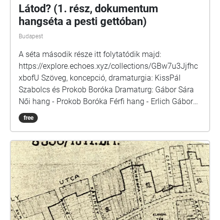
Látod? (1. rész, dokumentum
hangséta a pesti gettóban)
Budapest
A séta második része itt folytatódik majd:
https://explore.echoes.xyz/collections/GBw7u3Jjfhc
xbofU Szöveg, koncepció, dramaturgia: KissPál
Szabolcs és Prokob Boróka Dramaturg: Gábor Sára
Női hang - Prokob Boróka Férfi hang - Erlich Gábor
Producer: Susán Eszter Készült a Tom Lantos Intézet
free
felkérésére 2025-ben, Budapesten. Források: Perczel
Anna: Védtelen örökség / Randolph L. Braham: A
népirtás politikája / Ungvári Krisztián-Tabajdi Gábor
- Budapest a diktatúrák árnyékában / A zsidó
Budapest, szerkesztő: Komoróczy Géza / Dr. Ságvári
Ágnes: Let us remember the victims\_Holocaust of
the Jewish community in Budapest\_1994 / Magyar
Zsidó Múzeum és Levéltár / Veszprémy László
Bernát: Sorstársainknak árulói? / Munkácsi Ernő: