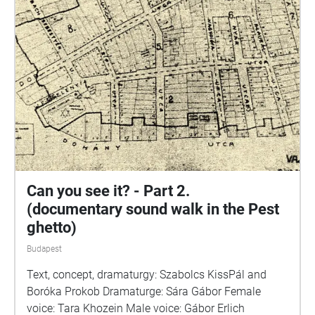
Hogyan történt? / Szita Szabolcs: A pesti gettó
küzdelme a túlélésért / Tim Cole: Holocaust city / A
budapesti gettó emlékezete,szerkesztő: Dombi Gábor
https://www.csillagoshazak.hu/
Can you see it? - Part 2.
(documentary sound walk in the Pest
ghetto)
Budapest
Text, concept, dramaturgy: Szabolcs KissPál and
Boróka Prokob Dramaturge: Sára Gábor Female
voice: Tara Khozein Male voice: Gábor Erlich