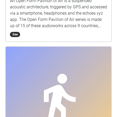
An Open Form Pavilion of Air is a suspended
acoustic architecture, triggered by GPS and accessed
via a smartphone, headphones and the echoes.xyz
app. The Open Form Pavilion of Air series is made
up of 15 of these audioworks across 9 countries,
each offers a playful renewal and reframing of public
free
space as an essential engagement for the
community. The series of audioworks draws its
name from Polish architects Oskar & Zofia Hansen’s
“Open Form” architecture (1959) and their work in
that period in Poland developing social housing and
renewing public space. Pavilion Field Budapest is a
collection of 9 audioworks from the Open Form
Pavilion of Air series across the 6.25 hectares (250m
x 250m) of II. János Pál pápa tér (Pope John Paul II
Square), Budapest. Each Pavilion audiowork is in a
unique tuning system, the many sounds forming
these acoustic architectures create the effect for
listeners of physically changing how they hear the