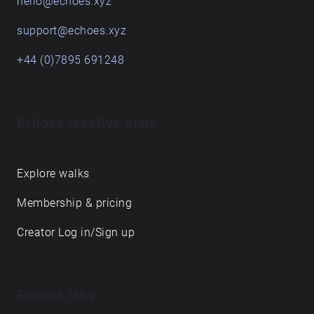
hello@echoes.xyz
support@echoes.xyz
+44 (0)7895 691248
Echoes creative apps
Explore walks
Membership & pricing
Creator Log in/Sign up
Echoes labs