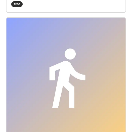
each offers a playful renewal and reframing of public
free
space as an essential engagement for the
community. The series of audioworks draws its
name from Polish architects Oskar & Zofia Hansen’s
“Open Form” architecture (1959) and their work in
that period in Poland developing social housing and
renewing public space. Pavilion Field Budapest is a
collection of 9 audioworks from the Open Form
Pavilion of Air series across the 6.25 hectares (250m
x 250m) of II. János Pál pápa tér (Pope John Paul II
Square), Budapest. Each Pavilion audiowork is in a
unique tuning system, the many sounds forming
these acoustic architectures create the effect for
listeners of physically changing how they hear the
location and the surrounding sounds – profoundly
reshaping spatial experience. Each of the 9 Pavilion
audioworks present a different way to experience the
Square’s audiosphere, its context. Pavilion Field
Budapest has no visible presence outside the app