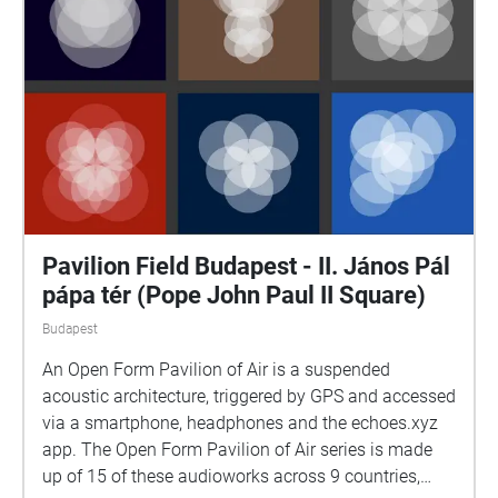
küzdelme a túlélésért / Tim Cole: Holocaust city / A
budapesti gettó emlékezete,szerkesztő: Dombi Gábor
https://www.csillagoshazak.hu/
Pavilion Field Budapest - II. János Pál
pápa tér (Pope John Paul II Square)
Budapest
An Open Form Pavilion of Air is a suspended
acoustic architecture, triggered by GPS and accessed
via a smartphone, headphones and the echoes.xyz
app. The Open Form Pavilion of Air series is made
up of 15 of these audioworks across 9 countries,