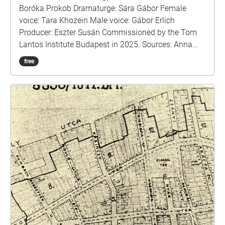
Boróka Prokob Dramaturge: Sára Gábor Female
voice: Tara Khozein Male voice: Gábor Erlich
Producer: Eszter Susán Commissioned by the Tom
Lantos Institute Budapest in 2025. Sources: Anna
Perczel: Defenceless Heritage / Krisztián Ungváry,
free
Randolph L. Braham: The Politics of Genocide /
Krisztián Ungvári-Gábor Tabajdi - Budapest in the
Shadow of Dictatorships / Jewish Budapest, editor:
Géza Komoróczy / Dr. Ágnes Ságvári: Let us
remember the victims\_Holocaust of the Jewish
community in Budapest\_1994 / Hungarian Jewish
Museum and Archives / László Bernát Veszprémy:
Traitors to our fellow sufferers? / Ernő Munkácsi:
How did it happen? / Szabolcs Szita: The struggle for
survival in the Pest ghetto / Tim Cole: Holocaust city
/ Memories of the Budapest Ghetto, edited by Gábor
Dombi https://www.csillagoshazak.hu/