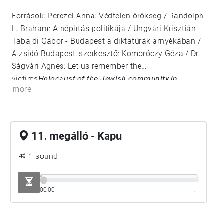
Források: Perczel Anna: Védtelen örökség / Randolph
L. Braham: A népirtás politikája / Ungvári Krisztián-
Tabajdi Gábor - Budapest a diktatúrák árnyékában /
A zsidó Budapest, szerkesztő: Komoróczy Géza / Dr.
Ságvári Ágnes: Let us remember the
victims
Holocaust of the Jewish community in
more
Budapest
1994 / Magyar Zsidó Múzeum és Levéltár /
Veszprémy László Bernát: Sorstársainknak árulói? /
Munkácsi Ernő: Hogyan történt? / Szita Szabolcs: A
pesti gettó küzdelme a túlélésért / Tim Cole:
11. megálló - Kapu
Holocaust city / A budapesti gettó
emlékezete,szerkesztő: Dombi Gábor
1 sound
https://www.csillagoshazak.hu/
00:00
--:--