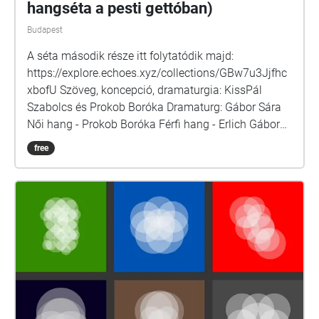
hangséta a pesti gettóban)
Budapest
A séta második része itt folytatódik majd:
https://explore.echoes.xyz/collections/GBw7u3Jjfhc
xbofU Szöveg, koncepció, dramaturgia: KissPál
Szabolcs és Prokob Boróka Dramaturg: Gábor Sára
Női hang - Prokob Boróka Férfi hang - Erlich Gábor
Producer: Susán Eszter Készült a Tom Lantos Intézet
free
felkérésére 2025-ben, Budapesten. Források: Perczel
Anna: Védtelen örökség / Randolph L. Braham: A
népirtás politikája / Ungvári Krisztián-Tabajdi Gábor
- Budapest a diktatúrák árnyékában / A zsidó
Budapest, szerkesztő: Komoróczy Géza / Dr. Ságvári
Ágnes: Let us remember the victims\_Holocaust of
the Jewish community in Budapest\_1994 / Magyar
Zsidó Múzeum és Levéltár / Veszprémy László
Bernát: Sorstársainknak árulói? / Munkácsi Ernő:
Hogyan történt? / Szita Szabolcs: A pesti gettó