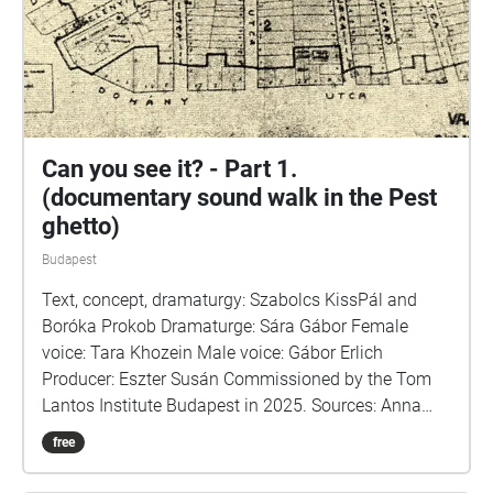
Can you see it? - Part 1.
(documentary sound walk in the Pest
ghetto)
Budapest
Text, concept, dramaturgy: Szabolcs KissPál and
Boróka Prokob Dramaturge: Sára Gábor Female
voice: Tara Khozein Male voice: Gábor Erlich
Producer: Eszter Susán Commissioned by the Tom
Lantos Institute Budapest in 2025. Sources: Anna
Perczel: Defenceless Heritage / Krisztián Ungváry,
free
Randolph L. Braham: The Politics of Genocide /
Krisztián Ungvári-Gábor Tabajdi - Budapest in the