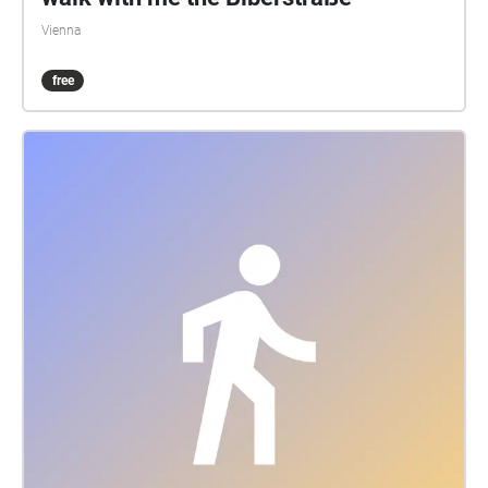
Vienna
free