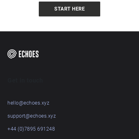
START HERE
Get in touch
hello@echoes.xyz
support@echoes.xyz
+44 (0)7895 691248