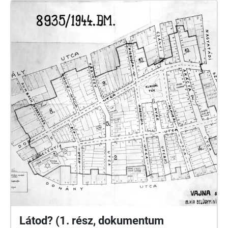
Shadow of Dictatorships / Jewish Budapest, editor:
Géza Komoróczy / Dr. Ágnes Ságvári: Let us
remember the victims\_Holocaust of the Jewish
community in Budapest\_1994 / Hungarian Jewish
Museum and Archives / László Bernát Veszprémy:
Traitors to our fellow sufferers? / Ernő Munkácsi:
How did it happen? / Szabolcs Szita: The struggle for
survival in the Pest ghetto / Tim Cole: Holocaust city
/ Memories of the Budapest Ghetto, edited by Gábor
Dombi https://www.csillagoshazak.hu/
Látod? (1. rész, dokumentum