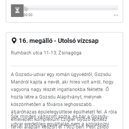
00:00
--:--
16. megálló - Utolsó vízcsap
Rumbach utca 11-13, Zsinagóga
A Gozsdu-udvar egy román ügyvédről, Gozsdu
Manóról kapta a nevét, aki híres volt arról, hogy
vagyona nagy részét ingatlanokba fektette. Ő
hozta létre a Gozsdu Alapítványt, melynek
köszönhetően a főváros leghosszabb
átjáróházas épületegyüttese épülhetett fel. A róla
Sok minden változott azóta, és bár a Gozsdu-
elnevezett komplexum Czigler Győző építész
udvar eredetileg egyáltalán nem a szórakozni
tervei alapján készült el 1902-ben: Pest zsidó