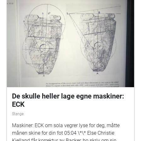
De skulle heller lage egne maskiner:
ECK
Stange
Maskiner: ECK om sola vegrer lyse for deg, måtte
månen skine for din fot 05:04 \*\* Else Christie
Kielland får korrektur av Backer, ho skriv om sin