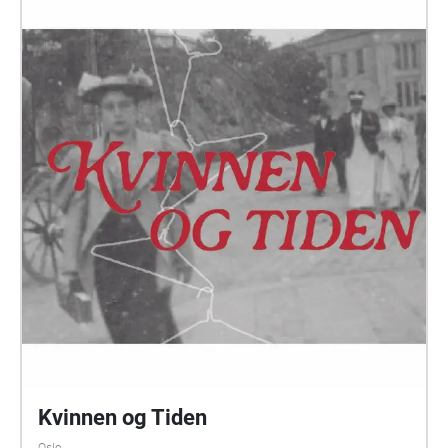
mange år før oss. Nå er det annerledes. Denne
lydvandringen inviterer til å stoppe opp og undre seg
over det som var, det som er og alt som skal bli. «å
veve, å vandre» er en lydvandring langs en liten del
av Akerselva i Oslo. Vandringen ligger tilgjengelig i
appen ECHOES. Du må ha med deg telefon (med
installert app) og hodetelefoner for å kunne oppleve
vandringen. Det lønner seg også å laste ned
lydvandringen lokalt på telefonen, det gjøres i appen.
De tre nærmeste holdeplassene med
kollektivtransport er Biermanns gate, Sannergata og
Vøyenbrua. Herfra er det kort vei å gå til området
med lyd som befinner seg rundt Glads mølle,
Beierbrua og Arbeidermuseet. Nøyaktig hvor lyden er
ser du i appen. Lydvandringen ligger ute fra 21. april
og vil være tilgjengelig i to måneder. Takk til: Eivind
Holmboe Leifsen Maren Sofie Nyland Johansen
Kristine Tjøgersen Anders Tveit Jonas Junge Bildet
Kvinnen og Tiden
er hentet fra Digital Jacquard Design av Julie