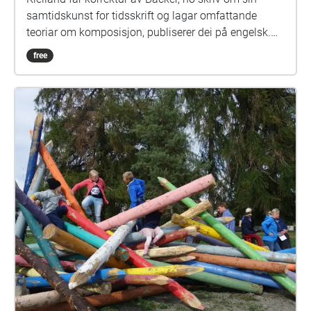
samtidskunst for tidsskrift og lagar omfattande
teoriar om komposisjon, publiserer dei på engelsk.
Kontakta med samtidskomponistar blir opnande for
free
å tenke om på billedbygging. Ho arbeider med eit
bilete av Balders død mellom 1933-1975, i førtito år. I
dei seinare intervjua ytrar ECK misnøye med
resepsjonen sin i Norge. Dette æsjet, "ech", "meh!"
minner om mange andre beretningar frå kfb-arkivet.
Det gir gjenklang med pønkens «ingenting for
Norge». \*\* Stadar: forstyrrande vind ved brygga +
klingande master fra seilfester + brokker fra Fartein
Valen og David Monrad Johansen (komponistar og
vener av ECK) + vibrasjonar i stavkyrkjevegg. Kjelder:
Harriet Backer, 1958; intervju ECK før utstilling F15
Moss 1981; Geometry in Egyptian art. London, 1955;
Stave churches and Viking ships studied in the light
of Egyptian-Greek methods. 1981. \*\* De skulle
heller lage egne maskiner - Undersøkelser i