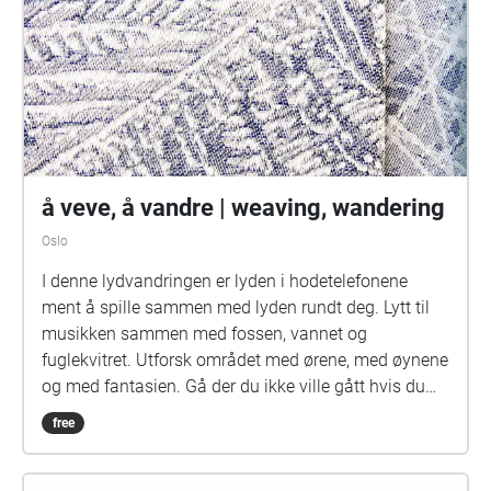
å veve, å vandre | weaving, wandering
Oslo
I denne lydvandringen er lyden i hodetelefonene
ment å spille sammen med lyden rundt deg. Lytt til
musikken sammen med fossen, vannet og
fuglekvitret. Utforsk området med ørene, med øynene
og med fantasien. Gå der du ikke ville gått hvis du
kun var på gjennomfart. Det har tidligere vært både
free
papirmølle og veveri her. Elva har vært en slags
motorkraft. Folk har levd dagliglivet sitt her i mange,