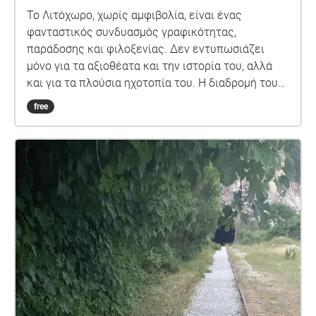
Το Λιτόχωρο, χωρίς αμφιβολία, είναι ένας
φανταστικός συνδυασμός γραφικότητας,
παράδοσης και φιλοξενίας. Δεν εντυπωσιάζει
μόνο για τα αξιοθέατα και την ιστορία του, αλλά
και για τα πλούσια ηχοτοπία του. Η διαδρομή του
ηχοπεριπάτου ξεκινά από το κέντρο του χωριού,
free
όπου οι φωνές των ανθρώπων, οι ήχοι των
μαγαζιών και της κίνησης των οχημάτων
αλληλοκαλύπτονται, δημιουργώντας ένα ζωντανό
και πυκνό ηχοτοπίο. Σταδιακά, καθώς προχωράς
προς τις γειτονιές και τα μονοπάτια έξω από το
κέντρο, οι ανθρώπινοι ήχοι εξασθενούν και η φύση
παίρνει τη σκυτάλη: τα βήματα πάνω στις πέτρες,
ο άνεμος, τα πουλιά και ο ήχος του νερού γίνονται
καθαροί και διακριτοί. Η διαδρομή φτάνει στον
νερόμυλο και τον Ενιπέα, όπου η ηρεμία της
φύσης κυριαρχεί, οι ήχοι αποκτούν υψηλή
πιστότητα και ο επισκέπτης βιώνει μια πλήρη