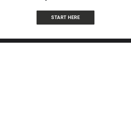
START HERE
Get in touch
hello@echoes.xyz
support@echoes.xyz
+44 (0)7895 691248