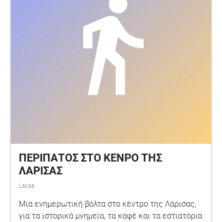
ο άνεμος, τα πουλιά και ο ήχος του νερού γίνονται
καθαροί και διακριτοί. Η διαδρομή φτάνει στον
νερόμυλο και τον Ενιπέα, όπου η ηρεμία της
φύσης κυριαρχεί, οι ήχοι αποκτούν υψηλή
πιστότητα και ο επισκέπτης βιώνει μια πλήρη
ακουστική εμπειρία – από την ένταση της ζωής
του χωριού έως τη γαλήνη του Ολύμπου.
ΠΕΡΙΠΑΤΟΣ ΣΤΟ ΚΕΝΡΟ ΤΗΣ
ΛΑΡΙΣΑΣ
Larisa
Μια ενημερωτική βόλτα στο κέντρο της Λάρισας,
για τα ιστορικά μνημεία, τα καφέ και τα εστιατόρια