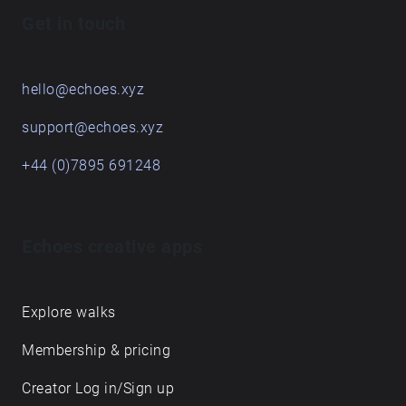
Get in touch
hello@echoes.xyz
support@echoes.xyz
+44 (0)7895 691248
Echoes creative apps
Explore walks
Membership & pricing
Creator Log in/Sign up