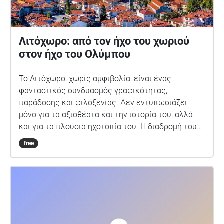
Λιτόχωρο: από τον ήχο του χωριού
στον ήχο του Ολύμπου
Το Λιτόχωρο, χωρίς αμφιβολία, είναι ένας
φανταστικός συνδυασμός γραφικότητας,
παράδοσης και φιλοξενίας. Δεν εντυπωσιάζει
μόνο για τα αξιοθέατα και την ιστορία του, αλλά
και για τα πλούσια ηχοτοπία του. Η διαδρομή του
ηχοπεριπάτου ξεκινά από το κέντρο του χωριού,
free
όπου οι φωνές των ανθρώπων, οι ήχοι των
μαγαζιών και της κίνησης των οχημάτων
αλληλοκαλύπτονται, δημιουργώντας ένα ζωντανό
και πυκνό ηχοτοπίο. Σταδιακά, καθώς προχωράς
προς τις γειτονιές και τα μονοπάτια έξω από το
κέντρο, οι ανθρώπινοι ήχοι εξασθενούν και η φύση
παίρνει τη σκυτάλη: τα βήματα πάνω στις πέτρες,