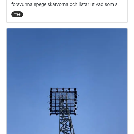
försvunna spegelskärvorna och listar ut vad som ska
göras med dem. Det kan hända att fler försvunna
free
barn dyker upp i skärvorna. På skolgården kommer
du kanske också att möta Elna, som har gått i den
här skolan för länge sen. Hon är virrig, men det lönar
sig att lyssna på henne. Siri och Selma kan du
däremot gärna akta dig för. Spegeln på skolgården-
äventyret är skrivet av Monica Vikström-Jokela. De
som gör rollerna är: Noa: Theo Zilliacus Siri: Rebecka
Mellgren Selma: Olivia Söderholm Abla: Beatrice
Holmström Frank: Samuel Bahne Märta: Saga
Sederholm Nalle: Oskar Pöysti Polisen: Stella Laine
Elna: Sue Lemström Elever på skolgården spelas av:
Livia Ahlström, Kajsa Degn, Bon Järf, Luna Lukka,
Salma Sarkola, Amie Sidibeh och Norah Thottungal.
Vi andra som har jobbat med äventyret är: Barbro
Ahlstedt, Clas Christiansen, Jessica Edén, Sofie
Gammals, Anne Hämäläinen, Timo Hietala, Niko
Ingman, Anna-Maija Kalén, Marina Meinander och