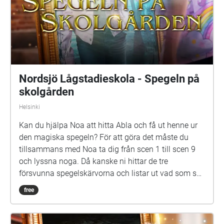
Nordsjö Lågstadieskola - Spegeln på
skolgården
Helsinki
Kan du hjälpa Noa att hitta Abla och få ut henne ur
den magiska spegeln? För att göra det måste du
tillsammans med Noa ta dig från scen 1 till scen 9
och lyssna noga. Då kanske ni hittar de tre
försvunna spegelskärvorna och listar ut vad som ska
göras med dem. Det kan hända att fler försvunna
free
barn dyker upp i skärvorna. På skolgården kommer
du kanske också att möta Elna, som har gått i den
här skolan för länge sen. Hon är virrig, men det lönar