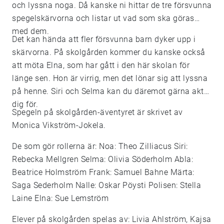
och lyssna noga. Då kanske ni hittar de tre försvunna
spegelskärvorna och listar ut vad som ska göras
med dem.
Det kan hända att fler försvunna barn dyker upp i
skärvorna. På skolgården kommer du kanske också
att möta Elna, som har gått i den här skolan för
länge sen. Hon är virrig, men det lönar sig att lyssna
på henne. Siri och Selma kan du däremot gärna akta
dig för.
Spegeln på skolgården-äventyret är skrivet av
Monica Vikström-Jokela.
De som gör rollerna är: Noa: Theo Zilliacus Siri:
Rebecka Mellgren Selma: Olivia Söderholm Abla:
Beatrice Holmström Frank: Samuel Bahne Märta:
Saga Sederholm Nalle: Oskar Pöysti Polisen: Stella
Laine Elna: Sue Lemström
Elever på skolgården spelas av: Livia Ahlström, Kajsa