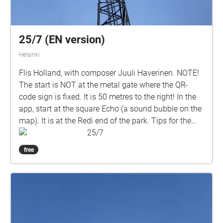
Are Nikkinen. Äventyret är gjort av Svenska Yle
drama. Vi hoppas att du ska ha en rolig och
spännande stund på din skolgård!
25/7 (EN version)
Helsinki
Flis Holland, with composer Juuli Haverinen. NOTE!
The start is NOT at the metal gate where the QR-
code sign is fixed. It is 50 metres to the right! In the
app, start at the square Echo (a sound bubble on the
map). It is at the Redi end of the park. Tips for the
best experience Download the walk, don’t stream it.
25/7
Choose “professional” when Echoes asks which
free
audio quality you’d like. Check that your phone’s WiFi
is on, to improve GPS accuracy. You don’t need to
connect to any network! At the start of the walk, give
the GPS a few seconds to catch up. Off-site listening
Start the walk in the app > click the 3 lines at top
right of your screen > turn autoplay off. You can now