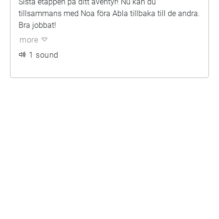
Sista etappen på ditt äventyr! Nu kan du
tillsammans med Noa föra Abla tillbaka till de andra.
Bra jobbat!
more
1 sound