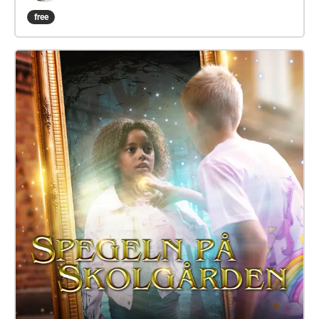
Species are grouped according to their conservation
free
status (LC, NT, and VU), with each category assigned
a different degree of musical variation: the rarer the
species, the more complex its sonic pattern. Bracket
fungi are key indicators of forest health and
deadwood diversity, and many threatened species
depend on old-growth forests that are increasingly
disappearing due to industrial forestry. As deadwood
habitats decline, so too does the biodiversity they
support. In this work, sonic density reflects
ecological complexity—the richer the soundscape,
the more life the forest is capable of sustaining. This
piece was made for the Luodolla Retreat Exhibition
(30 July–1 August 2026).