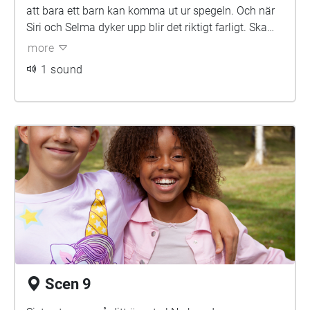
att bara ett barn kan komma ut ur spegeln. Och när
Siri och Selma dyker upp blir det riktigt farligt. Ska
också Noa hamna i spegelvärlden?
more
1 sound
Scen 9