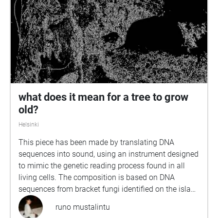
Salma Sarkola, Amie Sidibeh och Norah Thottungal.
Vi andra som har jobbat med äventyret är: Barbro
Ahlstedt, Clas Christiansen, Jessica Edén, Sofie
Gammals, Anne Hämäläinen, Timo Hietala, Niko
Ingman, Anna-Maija Kalén, Marina Meinander och
Are Nikkinen. Äventyret är gjort av Svenska Yle
drama. Vi hoppas att du ska ha en rolig och
spännande stund på din skolgård!
what does it mean for a tree to grow
old?
Helsinki
This piece has been made by translating DNA
sequences into sound, using an instrument designed
to mimic the genetic reading process found in all
living cells. The composition is based on DNA
sequences from bracket fungi identified on the island
of Kuusiluoto through fieldwork and observations
runo mustalintu
from the Finnish biodiversity database Laji.fi.