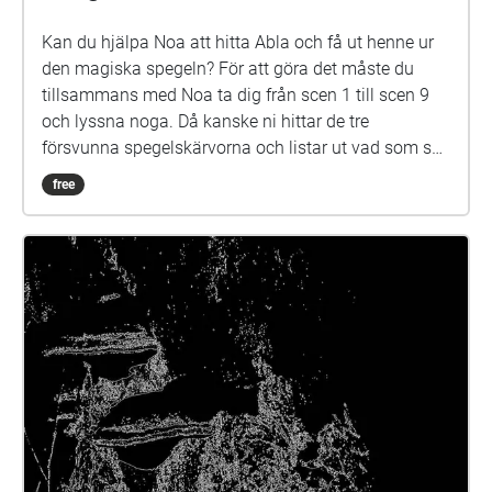
Kan du hjälpa Noa att hitta Abla och få ut henne ur
den magiska spegeln? För att göra det måste du
tillsammans med Noa ta dig från scen 1 till scen 9
och lyssna noga. Då kanske ni hittar de tre
försvunna spegelskärvorna och listar ut vad som ska
göras med dem. Det kan hända att fler försvunna
free
barn dyker upp i skärvorna. På skolgården kommer
du kanske också att möta Elna, som har gått i den
här skolan för länge sen. Hon är virrig, men det lönar
sig att lyssna på henne. Siri och Selma kan du
däremot gärna akta dig för. Spegeln på skolgården-
äventyret är skrivet av Monica Vikström-Jokela. De
som gör rollerna är: Noa: Theo Zilliacus Siri: Rebecka
Mellgren Selma: Olivia Söderholm Abla: Beatrice
Holmström Frank: Samuel Bahne Märta: Saga
Sederholm Nalle: Oskar Pöysti Polisen: Stella Laine
Elna: Sue Lemström Elever på skolgården spelas av:
Livia Ahlström, Kajsa Degn, Bon Järf, Luna Lukka,