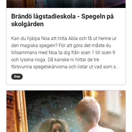
Brändö lågstadieskola - Spegeln på
skolgården
Kan du hjälpa Noa att hitta Abla och få ut henne ur
den magiska spegeln? För att göra det måste du
tillsammans med Noa ta dig från scen 1 till scen 9
och lyssna noga. Då kanske ni hittar de tre
försvunna spegelskärvorna och listar ut vad som ska
göras med dem. Det kan hända att fler försvunna
free
barn dyker upp i skärvorna. På skolgården kommer
du kanske också att möta Elna, som har gått i den
här skolan för länge sen. Hon är virrig, men det lönar
sig att lyssna på henne. Siri och Selma kan du
däremot gärna akta dig för. Spegeln på skolgården-
äventyret är skrivet av Monica Vikström-Jokela. De
som gör rollerna är: Noa: Theo Zilliacus Siri: Rebecka
Mellgren Selma: Olivia Söderholm Abla: Beatrice