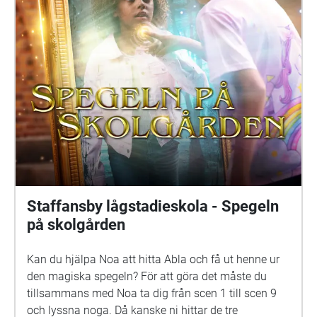
Holmström Frank: Samuel Bahne Märta: Saga
Sederholm Nalle: Oskar Pöysti Polisen: Stella Laine
Elna: Sue Lemström Elever på skolgården spelas av:
Livia Ahlström, Kajsa Degn, Bon Järf, Luna Lukka,
Salma Sarkola, Amie Sidibeh och Norah Thottungal.
Vi andra som har jobbat med äventyret är: Barbro
Ahlstedt, Clas Christiansen, Jessica Edén, Sofie
Gammals, Anne Hämäläinen, Timo Hietala, Niko
Ingman, Anna-Maija Kalén, Marina Meinander och
Are Nikkinen. Äventyret är gjort av Svenska Yle
drama. Vi hoppas att du ska ha en rolig och
spännande stund på din skolgård!
Staffansby lågstadieskola - Spegeln
på skolgården
Kan du hjälpa Noa att hitta Abla och få ut henne ur
den magiska spegeln? För att göra det måste du
tillsammans med Noa ta dig från scen 1 till scen 9
och lyssna noga. Då kanske ni hittar de tre