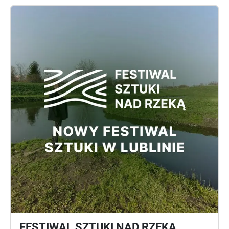
największych projektów mieszkaniowych we
wschodniej Polsce rozpoczęty po II wojnie
światowej. Więcej informacji w Muzeum Osiedli
Mieszkaniowych (MOM), które znajduje się w
Lublinie. Zamówienie złożone przez Warsztaty
Kultury, Lublin 2022, w porozumieniu z architektem
Michałem Fronkiem.
FESTIWAL SZTUKI NAD RZEKĄ