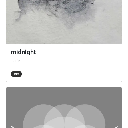
ds. Rozwoju Międzynarodowego USAID we
współpracy z Fundacją Stocznia.
midnight
Lublin
free