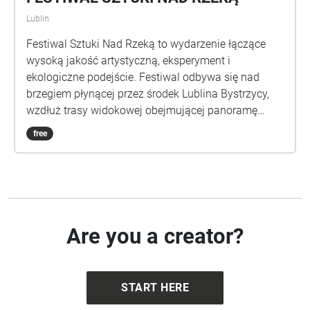
Lublin
Festiwal Sztuki Nad Rzeką to wydarzenie łączące
wysoką jakość artystyczną, eksperyment i
ekologiczne podejście. Festiwal odbywa się nad
brzegiem płynącej przez środek Lublina Bystrzycy,
wzdłuż trasy widokowej obejmującej panoramę
Starego Miasta. Wśród zieleni, niczym w letniej
free
galerii sztuki na świeżym powietrzu, prezentowane
są instalacje artystyczne z obszaru sztuki
współczesnej, do realizacji których zaprosiliśmy
artystów i artystki posługujących się różnorodnymi
mediami i technikami artystycznymi. Ich prace,
zrealizowane specjalnie na tę okazję, wchodzą w
Are you a creator?
dialog z otaczającą przestrzenią stanowiąc
komentarz do niej samej jaki i do aktualnych
wydarzeń społecznych. Festiwal Sztuki Nad Rzeką to
START HERE
idealne wydarzenie dla osób, które poszukują
inspiracji i chcą doświadczyć kontaktu z kulturą i