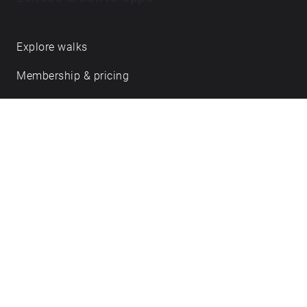
Explore walks
Membership & pricing
Creator Log in/Sign up
Echoes labs
Case studies
About us