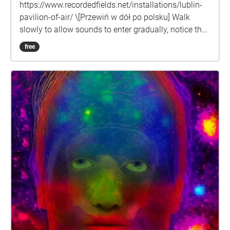
https://www.recordedfields.net/installations/lublin-
pavilion-of-air/ \[Przewiń w dół po polsku] Walk
slowly to allow sounds to enter gradually, notice the
borders of these zones where new sounds fade-in,
free
spend time in some places to notice the long sounds
develop, how the view morphs with the sound. Oskar
& Zofia Hansen’s architectural concept to signify
service areas within the Lubelska Spoldzielnia
Mieszkaniowa\* (LSM) complex (e.g. the Apteka,
Kindergarten etc) with a parabola-shaped roof has
been adapted by Curgenven into an audio work
which offers a playful renewal of LSM’s Open Form
Theatre. The “Lubelski Pawilon Powietrza Formy
Otwartej” (Lublin Open Form Pavilion of Air) is a
floating roof of sound which is heard to extend
across the Open Form Theatre, triggered by GPS and
accessed via a smartphone, headphones and the
echoes.xyz app. Inspired by Polish architects Oskar
& Zofia Hansen’s “Open Form” architectural concept