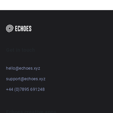
naturą na własnych zasadach, przy szumie
Bystrzycy w spokojny i niezobowiązujący sposób.
Festiwal Sztuki Nad Rzeką jest prezentacją nowych
trendów w sztuce w przestrzeni miejskiej,
budowaniem poczucia wspólnoty kulturowej i
zadawaniem pytań o naszą rolę w zmieniającym się
świecie. Listę artystów znajdziesz na
warsztatykultury.pl/nadrzeka
Get in touch
hello@echoes.xyz
support@echoes.xyz
+44 (0)7895 691248
Echoes creative apps