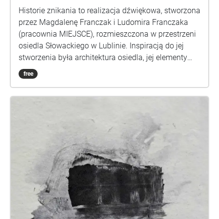
Historie znikania to realizacja dźwiękowa, stworzona
przez Magdalenę Franczak i Ludomira Franczaka
(pracownia MIEJSCE), rozmieszczona w przestrzeni
osiedla Słowackiego w Lublinie. Inspiracją do jej
stworzenia była architektura osiedla, jej elementy
stałe, znikające, korodujące, płaczące. Interesowało
free
nas: w jaki sposób przyroda dialoguje z otoczeniem,
przenika tam, gdzie tworzą się szczeliny? Jakie
dźwięki są dźwiękami organizmu osiedla, a które są
zupełnie obce? Jakie zapachy wydobywają się z
uchylonych okien? W którą stronę biegnie słodka,
gofrowa chmura? Czy zapachy warzyw i owoców
piętrzących się na stoiskach znikają? Czy łzy targu
są słone? Praca stworzona na zamówienie Muzeum
Osiedli Mieszkaniowych – Laboratorium sąsiedzkich
miejsc spotkań, finansowane ze środków Gminy
Lublin, Nowego Europejskiego Bauhausu, a także
środków programu CEBRICS Amerykańskiej Agencji