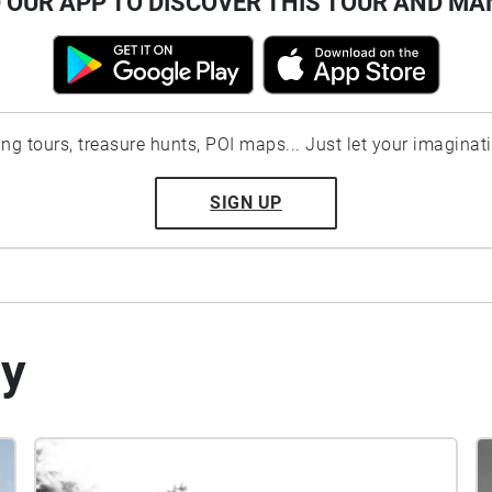
OUR APP TO DISCOVER THIS TOUR AND MA
ting tours, treasure hunts, POI maps... Just let your imaginat
SIGN UP
by