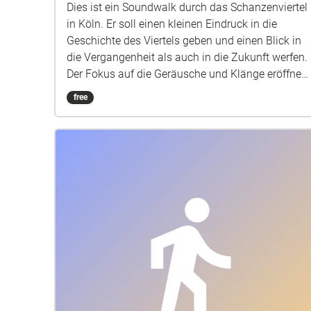
Dies ist ein Soundwalk durch das Schanzenviertel
in Köln. Er soll einen kleinen Eindruck in die
Geschichte des Viertels geben und einen Blick in
die Vergangenheit als auch in die Zukunft werfen.
Der Fokus auf die Geräusche und Klänge eröffnen
eine neue, auditive Perspektive, die sonst oft
free
ignoriert wird. Vor dem Start des eigentlichen
Soundwalks sollte sich mit dem Echoe "Start /
Anleitung / Route" Orientierung verschafft werden,
um das Potential des Walks vollständig
ausschöpfen zu können. Auch das Lesen der
Beschreibungen der einzelnen Echoes geben
zusätzliche Informationen.