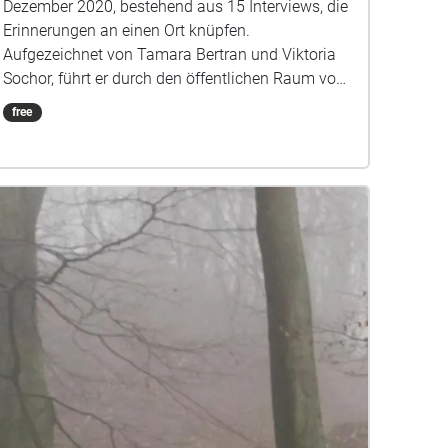
Dezember 2020, bestehend aus 15 Interviews, die
Erinnerungen an einen Ort knüpfen.
Aufgezeichnet von Tamara Bertran und Viktoria
Sochor, führt er durch den öffentlichen Raum von
Köln Deutz - über eine Strecke von ca. 2,3km und
free
einer Dauer von ca.45 min. Startpunkt ist der
Haupteingang des Deutzer Bahnhofs am
Ottoplatz.