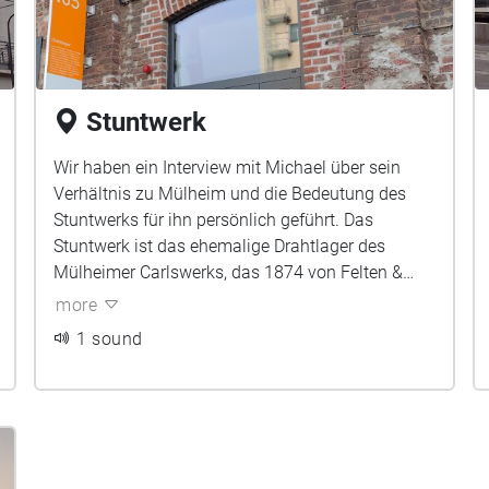
Stuntwerk
Wir haben ein Interview mit Michael über sein
Verhältnis zu Mülheim und die Bedeutung des
Stuntwerks für ihn persönlich geführt. Das
Stuntwerk ist das ehemalige Drahtlager des
Mülheimer Carlswerks, das 1874 von Felten &
Guilleaume als Fabrikationsstandort für
more
Drahtproduktionen eröffnet wurde. Unter anderem
1 sound
wurde hier 1904 das erste transatlantische
Telefonkabel, das Europa und Nordamerika
verbindet, produziert. Heute ist es ein sehr
bekanntes Franchise für Bouldern und andere
Fitnessaktivitäten, dass viele Besucher auch von
außerhalb anzieht.