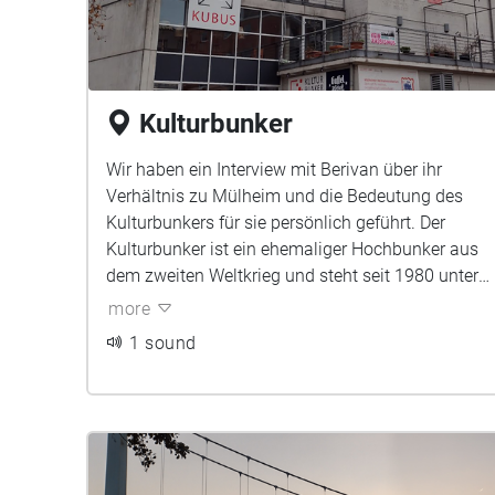
Kulturbunker
Wir haben ein Interview mit Berivan über ihr
Verhältnis zu Mülheim und die Bedeutung des
Kulturbunkers für sie persönlich geführt. Der
Kulturbunker ist ein ehemaliger Hochbunker aus
dem zweiten Weltkrieg und steht seit 1980 unter
Denkmalschutz. Dieser Bunker war nach 1945
more
eines der wenigen unzerstörten Gebäude in
1 sound
Mülheim, dessen architektonische Beschaffenheit
sich gut für größere Veranstaltungen eignete. Im
Jahr 2000 wurde der Kulturbunker, mit
Unterstützung des ZAK nach mehrjähriger
Umbauphase als Veranstaltungsort
wiedereröffnet und ist seitdem ein Ort zur aktiven