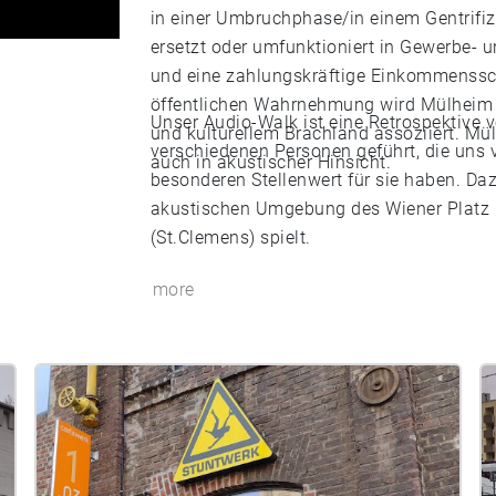
in einer Umbruchphase/in einem Gentrifiz
ersetzt oder umfunktioniert in Gewerbe- 
und eine zahlungskräftige Einkommenssch
öffentlichen Wahrnehmung wird Mülheim j
Unser Audio-Walk ist eine Retrospektive 
und kulturellem Brachland assoziiert. Müll
verschiedenen Personen geführt, die uns 
auch in akustischer Hinsicht.
besonderen Stellenwert für sie haben. Daz
akustischen Umgebung des Wiener Platz 
(St.Clemens) spielt.
more