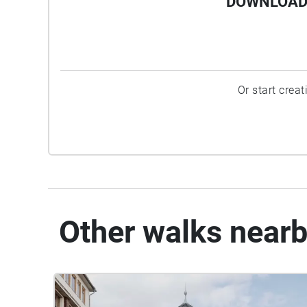
DOWNLOAD 
Or start crea
Other walks near