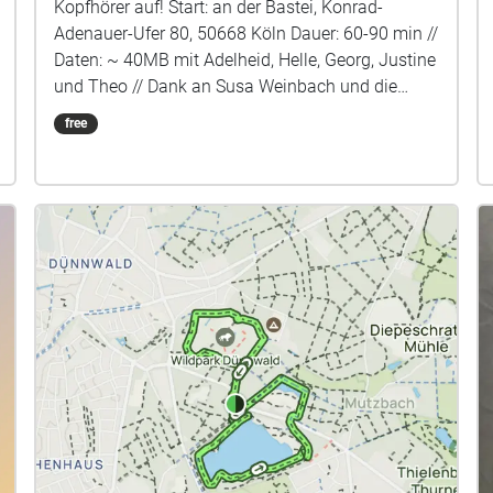
Kopfhörer auf! Start: an der Bastei, Konrad-
Adenauer-Ufer 80, 50668 Köln Dauer: 60-90 min //
Daten: ~ 40MB mit Adelheid, Helle, Georg, Justine
und Theo // Dank an Susa Weinbach und die
MusikerInnen Bernie Schwanitz & die Kölner
free
Turmbläser / Jura und Stephan vom Hänneschen
Theater / Joscha Oetz (Kontrabass) / Angela und
Moritz Stahl / Alma Miranda / Martin Schulte
(Jazzgitarre) / Esra Mutlu (Harfe) gefördert durch
ein Künstlerstipendium im Rahmen der NRW-
Corona-Hilfen // (c) 2021
www.andreaslaurenzmaier.de