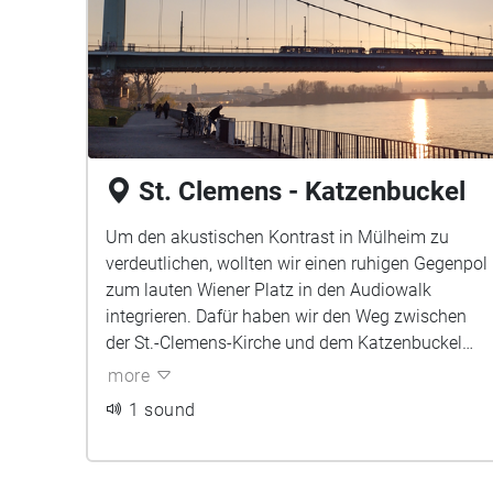
und passiven kulturellen Betätigung für Mülheim.
St. Clemens - Katzenbuckel
Um den akustischen Kontrast in Mülheim zu
verdeutlichen, wollten wir einen ruhigen Gegenpol
zum lauten Wiener Platz in den Audiowalk
integrieren. Dafür haben wir den Weg zwischen
der St.-Clemens-Kirche und dem Katzenbuckel
(Fußgängerbrücke zum Jugendpark) gewählt.
more
1 sound