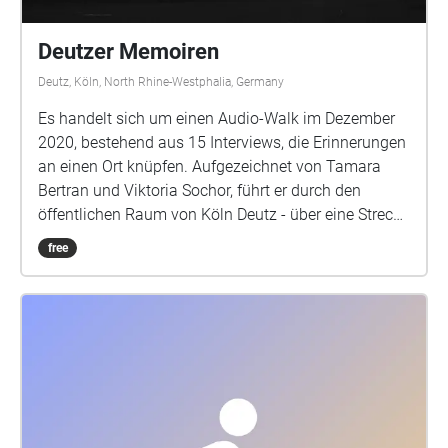
Deutzer Memoiren
Deutz, Köln, North Rhine-Westphalia, Germany
Es handelt sich um einen Audio-Walk im Dezember
2020, bestehend aus 15 Interviews, die Erinnerungen
an einen Ort knüpfen. Aufgezeichnet von Tamara
Bertran und Viktoria Sochor, führt er durch den
öffentlichen Raum von Köln Deutz - über eine Strecke
von ca. 2,3km und einer Dauer von ca.45 min.
free
Startpunkt ist der Haupteingang des Deutzer
Bahnhofs am Ottoplatz.