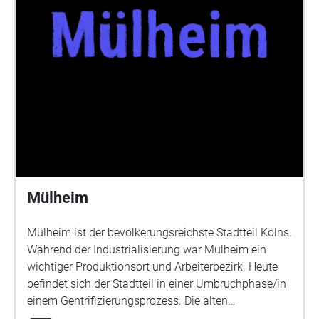
Mülheim
Mülheim ist der bevölkerungsreichste Stadtteil Kölns.
Während der Industrialisierung war Mülheim ein
wichtiger Produktionsort und Arbeiterbezirk. Heute
befindet sich der Stadtteil in einer Umbruchphase/in
einem Gentrifizierungsprozess. Die alten
Fabrikgelände werden ersetzt oder umfunktioniert in