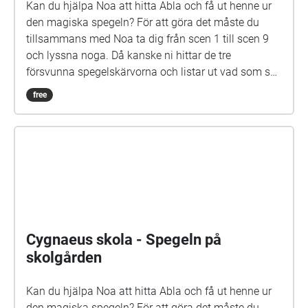
spännande stund på din skolgård!
Luostarivuoren koulu Martin yksikkö -
Spegeln på skolgården
Turku
Kan du hjälpa Noa att hitta Abla och få ut henne ur
den magiska spegeln? För att göra det måste du
tillsammans med Noa ta dig från scen 1 till scen 9
och lyssna noga. Då kanske ni hittar de tre
försvunna spegelskärvorna och listar ut vad som ska
göras med dem. Det kan hända att fler försvunna
free
barn dyker upp i skärvorna. På skolgården kommer
du kanske också att möta Elna, som har gått i den
här skolan för länge sen. Hon är virrig, men det lönar
sig att lyssna på henne. Siri och Selma kan du
däremot gärna akta dig för. Spegeln på skolgården-
äventyret är skrivet av Monica Vikström-Jokela. De
som gör rollerna är: Noa: Theo Zilliacus Siri: Rebecka
Mellgren Selma: Olivia Söderholm Abla: Beatrice