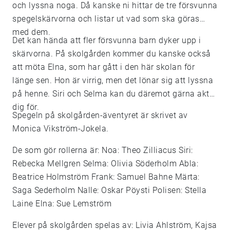
och lyssna noga. Då kanske ni hittar de tre försvunna
spegelskärvorna och listar ut vad som ska göras
med dem.
Det kan hända att fler försvunna barn dyker upp i
skärvorna. På skolgården kommer du kanske också
att möta Elna, som har gått i den här skolan för
länge sen. Hon är virrig, men det lönar sig att lyssna
på henne. Siri och Selma kan du däremot gärna akta
dig för.
Spegeln på skolgården-äventyret är skrivet av
Monica Vikström-Jokela.
De som gör rollerna är: Noa: Theo Zilliacus Siri:
Rebecka Mellgren Selma: Olivia Söderholm Abla:
Beatrice Holmström Frank: Samuel Bahne Märta:
Saga Sederholm Nalle: Oskar Pöysti Polisen: Stella
Laine Elna: Sue Lemström
Elever på skolgården spelas av: Livia Ahlström, Kajsa