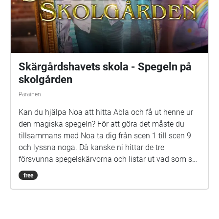
försvunna spegelskärvorna och listar ut vad som ska
göras med dem. Det kan hända att fler försvunna
free
barn dyker upp i skärvorna. På skolgården kommer
du kanske också att möta Elna, som har gått i den
här skolan för länge sen. Hon är virrig, men det lönar
sig att lyssna på henne. Siri och Selma kan du
däremot gärna akta dig för. Spegeln på skolgården-
äventyret är skrivet av Monica Vikström-Jokela. De
som gör rollerna är: Noa: Theo Zilliacus Siri: Rebecka
Mellgren Selma: Olivia Söderholm Abla: Beatrice
Holmström Frank: Samuel Bahne Märta: Saga
Sederholm Nalle: Oskar Pöysti Polisen: Stella Laine
Elna: Sue Lemström Elever på skolgården spelas av:
Livia Ahlström, Kajsa Degn, Bon Järf, Luna Lukka,
Salma Sarkola, Amie Sidibeh och Norah Thottungal.
Vi andra som har jobbat med äventyret är: Barbro
Ahlstedt, Clas Christiansen, Jessica Edén, Sofie
Gammals, Anne Hämäläinen, Timo Hietala, Niko