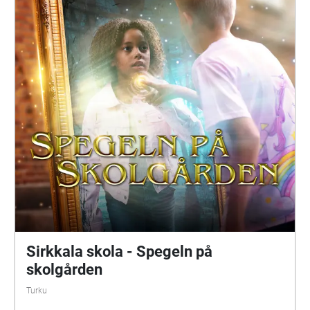
barn dyker upp i skärvorna. På skolgården kommer
du kanske också att möta Elna, som har gått i den
här skolan för länge sen. Hon är virrig, men det lönar
sig att lyssna på henne. Siri och Selma kan du
däremot gärna akta dig för. Spegeln på skolgården-
äventyret är skrivet av Monica Vikström-Jokela. De
som gör rollerna är: Noa: Theo Zilliacus Siri: Rebecka
Mellgren Selma: Olivia Söderholm Abla: Beatrice
Holmström Frank: Samuel Bahne Märta: Saga
Sederholm Nalle: Oskar Pöysti Polisen: Stella Laine
Elna: Sue Lemström Elever på skolgården spelas av:
Livia Ahlström, Kajsa Degn, Bon Järf, Luna Lukka,
Salma Sarkola, Amie Sidibeh och Norah Thottungal.
Vi andra som har jobbat med äventyret är: Barbro
Ahlstedt, Clas Christiansen, Jessica Edén, Sofie
Gammals, Anne Hämäläinen, Timo Hietala, Niko
Ingman, Anna-Maija Kalén, Marina Meinander och
Are Nikkinen. Äventyret är gjort av Svenska Yle
drama. Vi hoppas att du ska ha en rolig och