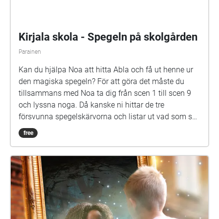
Salma Sarkola, Amie Sidibeh och Norah Thottungal.
Vi andra som har jobbat med äventyret är: Barbro
Ahlstedt, Clas Christiansen, Jessica Edén, Sofie
Gammals, Anne Hämäläinen, Timo Hietala, Niko
Ingman, Anna-Maija Kalén, Marina Meinander och
Are Nikkinen. Äventyret är gjort av Svenska Yle
drama. Vi hoppas att du ska ha en rolig och
spännande stund på din skolgård!
Kyrkbackens skola - Spegeln på
skolgården
Kan du hjälpa Noa att hitta Abla och få ut henne ur
den magiska spegeln? För att göra det måste du
tillsammans med Noa ta dig från scen 1 till scen 9
och lyssna noga. Då kanske ni hittar de tre
försvunna spegelskärvorna och listar ut vad som ska
göras med dem. Det kan hända att fler försvunna
free
barn dyker upp i skärvorna. På skolgården kommer
du kanske också att möta Elna, som har gått i den