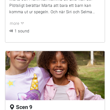
Plötsligt berättar Märta att bara ett barn kan
komma ut ur spegeln. Och när Siri och Selma
dyker upp blir det riktigt farligt. Ska också Noa
more
hamna i spegelvärlden?
1 sound
Scen 9