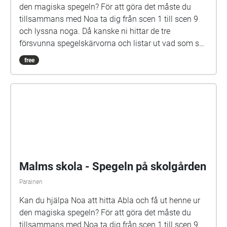
Skräbböle skola - Spegeln på
skolgården
Kan du hjälpa Noa att hitta Abla och få ut henne ur
den magiska spegeln? För att göra det måste du
tillsammans med Noa ta dig från scen 1 till scen 9
och lyssna noga. Då kanske ni hittar de tre
försvunna spegelskärvorna och listar ut vad som ska
göras med dem. Det kan hända att fler försvunna
free
barn dyker upp i skärvorna. På skolgården kommer
du kanske också att möta Elna, som har gått i den