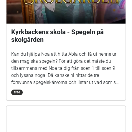
Parainen
Kan du hjälpa Noa att hitta Abla och få ut henne ur
den magiska spegeln? För att göra det måste du
tillsammans med Noa ta dig från scen 1 till scen 9
och lyssna noga. Då kanske ni hittar de tre
försvunna spegelskärvorna och listar ut vad som ska
göras med dem. Det kan hända att fler försvunna
free
barn dyker upp i skärvorna. På skolgården kommer
du kanske också att möta Elna, som har gått i den
här skolan för länge sen. Hon är virrig, men det lönar
sig att lyssna på henne. Siri och Selma kan du
däremot gärna akta dig för. Spegeln på skolgården-
äventyret är skrivet av Monica Vikström-Jokela. De
som gör rollerna är: Noa: Theo Zilliacus Siri: Rebecka
Mellgren Selma: Olivia Söderholm Abla: Beatrice
Holmström Frank: Samuel Bahne Märta: Saga
Sederholm Nalle: Oskar Pöysti Polisen: Stella Laine
Elna: Sue Lemström Elever på skolgården spelas av:
Livia Ahlström, Kajsa Degn, Bon Järf, Luna Lukka,