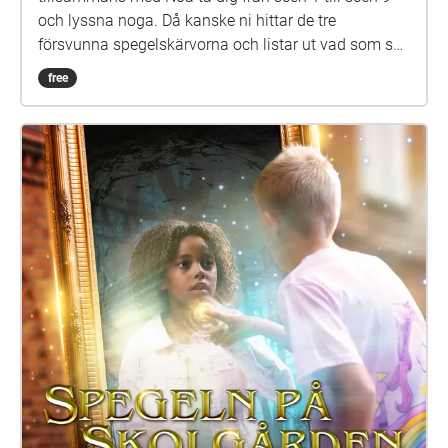
Parainen
Kan du hjälpa Noa att hitta Abla och få ut henne ur
den magiska spegeln? För att göra det måste du
tillsammans med Noa ta dig från scen 1 till scen 9
och lyssna noga. Då kanske ni hittar de tre
försvunna spegelskärvorna och listar ut vad som ska
göras med dem. Det kan hända att fler försvunna
free
barn dyker upp i skärvorna. På skolgården kommer
du kanske också att möta Elna, som har gått i den
här skolan för länge sen. Hon är virrig, men det lönar
sig att lyssna på henne. Siri och Selma kan du
däremot gärna akta dig för. Spegeln på skolgården-
äventyret är skrivet av Monica Vikström-Jokela. De
som gör rollerna är: Noa: Theo Zilliacus Siri: Rebecka
Mellgren Selma: Olivia Söderholm Abla: Beatrice
Holmström Frank: Samuel Bahne Märta: Saga
Sederholm Nalle: Oskar Pöysti Polisen: Stella Laine
Elna: Sue Lemström Elever på skolgården spelas av: