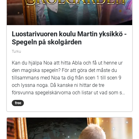
Livia Ahlström, Kajsa Degn, Bon Järf, Luna Lukka,
Salma Sarkola, Amie Sidibeh och Norah Thottungal.
Vi andra som har jobbat med äventyret är: Barbro
Ahlstedt, Clas Christiansen, Jessica Edén, Sofie
Gammals, Anne Hämäläinen, Timo Hietala, Niko
Ingman, Anna-Maija Kalén, Marina Meinander och
Are Nikkinen. Äventyret är gjort av Svenska Yle
drama. Vi hoppas att du ska ha en rolig och
spännande stund på din skolgård!
S:t Karins svenska skola - Spegeln på
skolgården
Kaarina
Kan du hjälpa Noa att hitta Abla och få ut henne ur
den magiska spegeln? För att göra det måste du
tillsammans med Noa ta dig från scen 1 till scen 9
och lyssna noga. Då kanske ni hittar de tre
försvunna spegelskärvorna och listar ut vad som ska
göras med dem. Det kan hända att fler försvunna
free