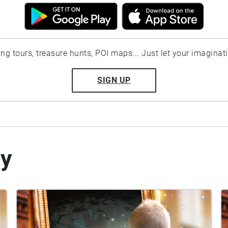
ting tours, treasure hunts, POI maps... Just let your imaginat
SIGN UP
by