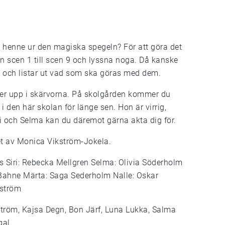
t henne ur den magiska spegeln? För att göra det
 scen 1 till scen 9 och lyssna noga. Då kanske
na och listar ut vad som ska göras med dem.
ker upp i skärvorna. På skolgården kommer du
 den här skolan för länge sen. Hon är virrig,
ri och Selma kan du däremot gärna akta dig för.
et av Monica Vikström-Jokela.
us Siri: Rebecka Mellgren Selma: Olivia Söderholm
Bahne Märta: Saga Sederholm Nalle: Oskar
mström
ström, Kajsa Degn, Bon Järf, Luna Lukka, Salma
gal.