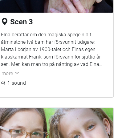
Scen 3
Elna berättar om den magiska spegeln dit
åtminstone två barn har försvunnit tidigare:
Märta i början av 1900-talet och Elnas egen
klasskamrat Frank, som försvann för sjuttio år
sen. Men kan man tro på nånting av vad Elna
säger?
more
1 sound