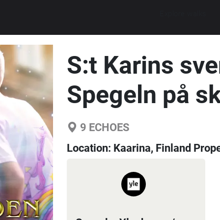
Explore walks
S:t Karins sve
Spegeln på s
9
ECHOES
Location:
Kaarina, Finland Prope