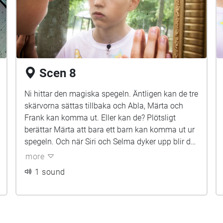
Scen 8
Ni hittar den magiska spegeln. Äntligen kan de tre
skärvorna sättas tillbaka och Abla, Märta och
Frank kan komma ut. Eller kan de? Plötsligt
berättar Märta att bara ett barn kan komma ut ur
spegeln. Och när Siri och Selma dyker upp blir det
riktigt farligt. Ska också Noa hamna i
more
spegelvärlden?
1 sound