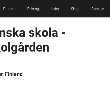
Publish
Pricing
Labs
Shop
Creator
nska skola -
kolgården
r, Finland