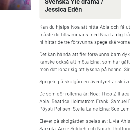
Svenska Yle drama /
Jessica Edén
Kan du hjälpa Noa att hitta Abla och få u
måste du tillsammans med Noa ta dig från
ni hittar de tre försvunna spegelskärvor
Det kan hända att fler försvunna barn dy
kanske också att möta Elna, som har gått i
men det lönar sig att lyssna på henne. Si
Spegeln på skolgården-äventyret är skriv
De som gör rollerna är: Noa: Theo Zilliac
Abla: Beatrice Holmström Frank: Samuel 
Pöysti Polisen: Stella Laine Elna: Sue Le
Elever på skolgården spelas av: Livia Ahl
Sarkola, Amie Sidibeh och Norah Thottun