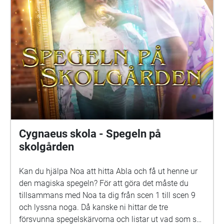
Sederholm Nalle: Oskar Pöysti Polisen: Stella Laine
Elna: Sue Lemström Elever på skolgården spelas av:
Livia Ahlström, Kajsa Degn, Bon Järf, Luna Lukka,
Salma Sarkola, Amie Sidibeh och Norah Thottungal.
Vi andra som har jobbat med äventyret är: Barbro
Ahlstedt, Clas Christiansen, Jessica Edén, Sofie
Gammals, Anne Hämäläinen, Timo Hietala, Niko
Ingman, Anna-Maija Kalén, Marina Meinander och
Are Nikkinen. Äventyret är gjort av Svenska Yle
drama. Vi hoppas att du ska ha en rolig och
spännande stund på din skolgård!
Cygnaeus skola - Spegeln på
skolgården
Kan du hjälpa Noa att hitta Abla och få ut henne ur
den magiska spegeln? För att göra det måste du
tillsammans med Noa ta dig från scen 1 till scen 9
och lyssna noga. Då kanske ni hittar de tre
försvunna spegelskärvorna och listar ut vad som ska