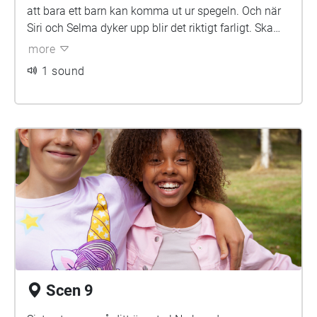
att bara ett barn kan komma ut ur spegeln. Och när
Siri och Selma dyker upp blir det riktigt farligt. Ska
också Noa hamna i spegelvärlden?
more
1 sound
Scen 9