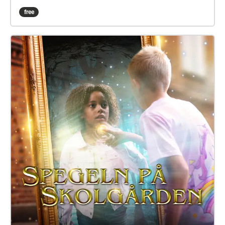
göras med dem. Det kan hända att fler försvunna
free
barn dyker upp i skärvorna. På skolgården kommer
du kanske också att möta Elna, som har gått i den
här skolan för länge sen. Hon är virrig, men det lönar
sig att lyssna på henne. Siri och Selma kan du
däremot gärna akta dig för. Spegeln på skolgården-
äventyret är skrivet av Monica Vikström-Jokela. De
som gör rollerna är: Noa: Theo Zilliacus Siri: Rebecka
Mellgren Selma: Olivia Söderholm Abla: Beatrice
Holmström Frank: Samuel Bahne Märta: Saga
Sederholm Nalle: Oskar Pöysti Polisen: Stella Laine
Elna: Sue Lemström Elever på skolgården spelas av:
Livia Ahlström, Kajsa Degn, Bon Järf, Luna Lukka,
Salma Sarkola, Amie Sidibeh och Norah Thottungal.
Vi andra som har jobbat med äventyret är: Barbro
Ahlstedt, Clas Christiansen, Jessica Edén, Sofie
Gammals, Anne Hämäläinen, Timo Hietala, Niko
Ingman, Anna-Maija Kalén, Marina Meinander och
Are Nikkinen. Äventyret är gjort av Svenska Yle