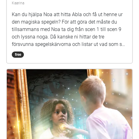
Kaarina
Kan du hjälpa Noa att hitta Abla och få ut henne ur
den magiska spegeln? För att göra det måste du
tillsammans med Noa ta dig från scen 1 till scen 9
och lyssna noga. Då kanske ni hittar de tre
försvunna spegelskärvorna och listar ut vad som ska
göras med dem. Det kan hända att fler försvunna
free
barn dyker upp i skärvorna. På skolgården kommer
du kanske också att möta Elna, som har gått i den
här skolan för länge sen. Hon är virrig, men det lönar
sig att lyssna på henne. Siri och Selma kan du
däremot gärna akta dig för. Spegeln på skolgården-
äventyret är skrivet av Monica Vikström-Jokela. De
som gör rollerna är: Noa: Theo Zilliacus Siri: Rebecka
Mellgren Selma: Olivia Söderholm Abla: Beatrice
Holmström Frank: Samuel Bahne Märta: Saga
Sederholm Nalle: Oskar Pöysti Polisen: Stella Laine
Elna: Sue Lemström Elever på skolgården spelas av: