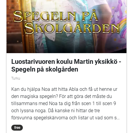
Livia Ahlström, Kajsa Degn, Bon Järf, Luna Lukka,
Salma Sarkola, Amie Sidibeh och Norah Thottungal.
Vi andra som har jobbat med äventyret är: Barbro
Ahlstedt, Clas Christiansen, Jessica Edén, Sofie
Gammals, Anne Hämäläinen, Timo Hietala, Niko
Ingman, Anna-Maija Kalén, Marina Meinander och
Are Nikkinen. Äventyret är gjort av Svenska Yle
drama. Vi hoppas att du ska ha en rolig och
spännande stund på din skolgård!
Luostarivuoren koulu Martin yksikkö -
Spegeln på skolgården
Turku
Kan du hjälpa Noa att hitta Abla och få ut henne ur
den magiska spegeln? För att göra det måste du
tillsammans med Noa ta dig från scen 1 till scen 9
och lyssna noga. Då kanske ni hittar de tre
försvunna spegelskärvorna och listar ut vad som ska
göras med dem. Det kan hända att fler försvunna
free
barn dyker upp i skärvorna. På skolgården kommer