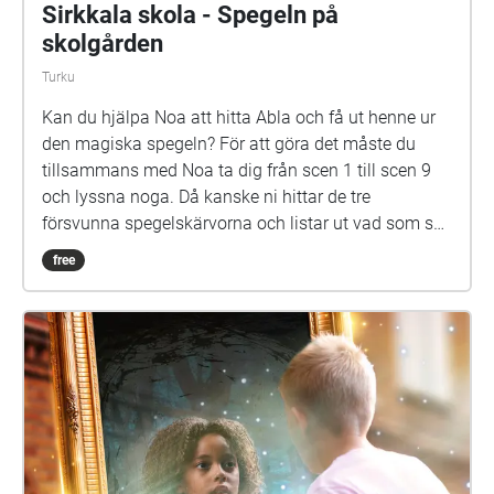
spännande stund på din skolgård!
Sirkkala skola - Spegeln på
skolgården
Turku
Kan du hjälpa Noa att hitta Abla och få ut henne ur
den magiska spegeln? För att göra det måste du
tillsammans med Noa ta dig från scen 1 till scen 9
och lyssna noga. Då kanske ni hittar de tre
försvunna spegelskärvorna och listar ut vad som ska
göras med dem. Det kan hända att fler försvunna
free
barn dyker upp i skärvorna. På skolgården kommer
du kanske också att möta Elna, som har gått i den
här skolan för länge sen. Hon är virrig, men det lönar
sig att lyssna på henne. Siri och Selma kan du
däremot gärna akta dig för. Spegeln på skolgården-
äventyret är skrivet av Monica Vikström-Jokela. De
som gör rollerna är: Noa: Theo Zilliacus Siri: Rebecka
Mellgren Selma: Olivia Söderholm Abla: Beatrice
Holmström Frank: Samuel Bahne Märta: Saga