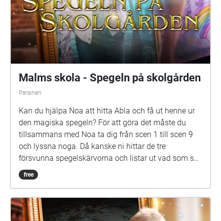
Malms skola - Spegeln på skolgården
Parainen
Kan du hjälpa Noa att hitta Abla och få ut henne ur
den magiska spegeln? För att göra det måste du
tillsammans med Noa ta dig från scen 1 till scen 9
och lyssna noga. Då kanske ni hittar de tre
försvunna spegelskärvorna och listar ut vad som ska
göras med dem. Det kan hända att fler försvunna
free
barn dyker upp i skärvorna. På skolgården kommer
du kanske också att möta Elna, som har gått i den
här skolan för länge sen. Hon är virrig, men det lönar
sig att lyssna på henne. Siri och Selma kan du