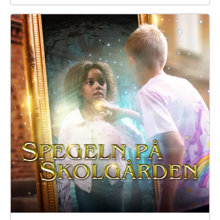
du kanske också att möta Elna, som har gått i den
här skolan för länge sen. Hon är virrig, men det lönar
sig att lyssna på henne. Siri och Selma kan du
däremot gärna akta dig för. Spegeln på skolgården-
äventyret är skrivet av Monica Vikström-Jokela. De
som gör rollerna är: Noa: Theo Zilliacus Siri: Rebecka
Mellgren Selma: Olivia Söderholm Abla: Beatrice
Holmström Frank: Samuel Bahne Märta: Saga
Sederholm Nalle: Oskar Pöysti Polisen: Stella Laine
Elna: Sue Lemström Elever på skolgården spelas av:
Livia Ahlström, Kajsa Degn, Bon Järf, Luna Lukka,
Salma Sarkola, Amie Sidibeh och Norah Thottungal.
Vi andra som har jobbat med äventyret är: Barbro
Ahlstedt, Clas Christiansen, Jessica Edén, Sofie
Gammals, Anne Hämäläinen, Timo Hietala, Niko
Ingman, Anna-Maija Kalén, Marina Meinander och
Are Nikkinen. Äventyret är gjort av Svenska Yle
drama. Vi hoppas att du ska ha en rolig och