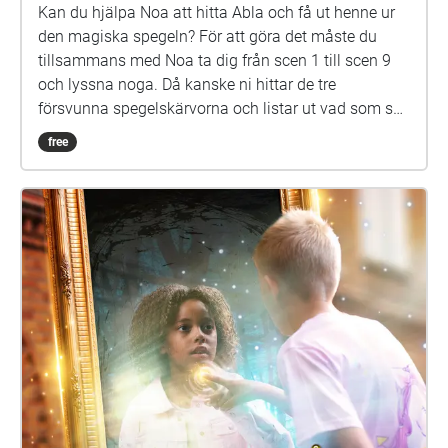
Kan du hjälpa Noa att hitta Abla och få ut henne ur
den magiska spegeln? För att göra det måste du
tillsammans med Noa ta dig från scen 1 till scen 9
och lyssna noga. Då kanske ni hittar de tre
försvunna spegelskärvorna och listar ut vad som ska
göras med dem. Det kan hända att fler försvunna
free
barn dyker upp i skärvorna. På skolgården kommer
du kanske också att möta Elna, som har gått i den
här skolan för länge sen. Hon är virrig, men det lönar
sig att lyssna på henne. Siri och Selma kan du
däremot gärna akta dig för. Spegeln på skolgården-
äventyret är skrivet av Monica Vikström-Jokela. De
som gör rollerna är: Noa: Theo Zilliacus Siri: Rebecka
Mellgren Selma: Olivia Söderholm Abla: Beatrice
Holmström Frank: Samuel Bahne Märta: Saga
Sederholm Nalle: Oskar Pöysti Polisen: Stella Laine
Elna: Sue Lemström Elever på skolgården spelas av:
Livia Ahlström, Kajsa Degn, Bon Järf, Luna Lukka,
Salma Sarkola, Amie Sidibeh och Norah Thottungal.