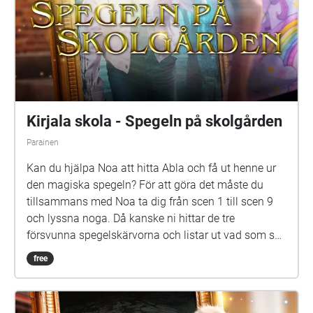
Vi andra som har jobbat med äventyret är: Barbro
Ahlstedt, Clas Christiansen, Jessica Edén, Sofie
Gammals, Anne Hämäläinen, Timo Hietala, Niko
Ingman, Anna-Maija Kalén, Marina Meinander och
Are Nikkinen. Äventyret är gjort av Svenska Yle
drama. Vi hoppas att du ska ha en rolig och
spännande stund på din skolgård!
Kirjala skola - Spegeln på skolgården
Parainen
Kan du hjälpa Noa att hitta Abla och få ut henne ur
den magiska spegeln? För att göra det måste du
tillsammans med Noa ta dig från scen 1 till scen 9
och lyssna noga. Då kanske ni hittar de tre
försvunna spegelskärvorna och listar ut vad som ska
göras med dem. Det kan hända att fler försvunna
free
barn dyker upp i skärvorna. På skolgården kommer
du kanske också att möta Elna, som har gått i den
här skolan för länge sen. Hon är virrig, men det lönar