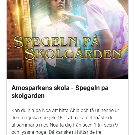
Holmström Frank: Samuel Bahne Märta: Saga
Sederholm Nalle: Oskar Pöysti Polisen: Stella Laine
Elna: Sue Lemström Elever på skolgården spelas av:
Livia Ahlström, Kajsa Degn, Bon Järf, Luna Lukka,
Salma Sarkola, Amie Sidibeh och Norah Thottungal.
Vi andra som har jobbat med äventyret är: Barbro
Ahlstedt, Clas Christiansen, Jessica Edén, Sofie
Gammals, Anne Hämäläinen, Timo Hietala, Niko
Ingman, Anna-Maija Kalén, Marina Meinander och
Are Nikkinen. Äventyret är gjort av Svenska Yle
drama. Vi hoppas att du ska ha en rolig och
spännande stund på din skolgård!
Amosparkens skola - Spegeln på
skolgården
Kan du hjälpa Noa att hitta Abla och få ut henne ur
den magiska spegeln? För att göra det måste du
tillsammans med Noa ta dig från scen 1 till scen 9
och lyssna noga. Då kanske ni hittar de tre