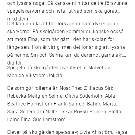
och lyssna noga. Då kanske ni hittar de tre försvunna
spegelskärvorna och listar ut vad som ska göras
med dem.
Det kan hända att fler försvunna barn dyker upp i
skärvorna. På skolgården kommer du kanske också
att möta Elna, som har gått i den här skolan för
länge sen. Hon är virrig, men det lönar sig att lyssna
på henne. Siri och Selma kan du däremot gärna akta
dig för.
Spegeln på skolgården-äventyret är skrivet av
Monica Vikström-Jokela.
De som gör rollerna är: Noa: Theo Zilliacus Siri:
Rebecka Mellgren Selma: Olivia Söderholm Abla:
Beatrice Holmström Frank: Samuel Bahne Märta:
Saga Sederholm Nalle: Oskar Pöysti Polisen: Stella
Laine Elna: Sue Lemström
Elever på skolgården spelas av: Livia Ahlström, Kajsa