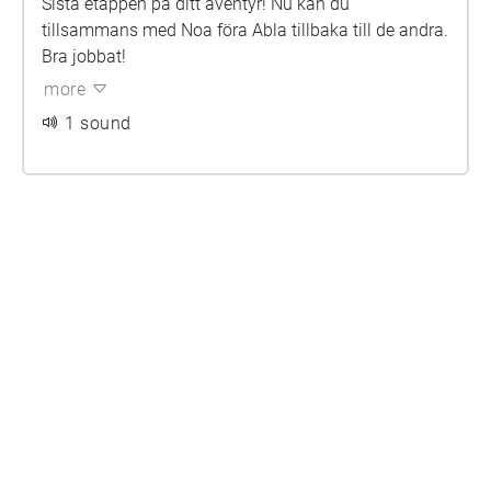
Sista etappen på ditt äventyr! Nu kan du
tillsammans med Noa föra Abla tillbaka till de andra.
Bra jobbat!
more
1 sound