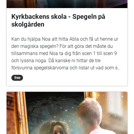
drama. Vi hoppas att du ska ha en rolig och
spännande stund på din skolgård!
Kyrkbackens skola - Spegeln på
skolgården
Kan du hjälpa Noa att hitta Abla och få ut henne ur
den magiska spegeln? För att göra det måste du
tillsammans med Noa ta dig från scen 1 till scen 9
och lyssna noga. Då kanske ni hittar de tre
försvunna spegelskärvorna och listar ut vad som ska
göras med dem. Det kan hända att fler försvunna
free
barn dyker upp i skärvorna. På skolgården kommer
du kanske också att möta Elna, som har gått i den
här skolan för länge sen. Hon är virrig, men det lönar
sig att lyssna på henne. Siri och Selma kan du
däremot gärna akta dig för. Spegeln på skolgården-
äventyret är skrivet av Monica Vikström-Jokela. De
som gör rollerna är: Noa: Theo Zilliacus Siri: Rebecka
Mellgren Selma: Olivia Söderholm Abla: Beatrice