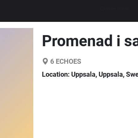
Explore walks
Promenad i s
6
ECHOES
Location:
Uppsala, Uppsala, Sw