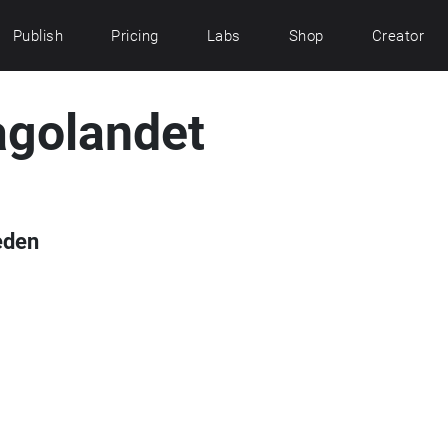
Publish
Pricing
Labs
Shop
Creator
agolandet
eden