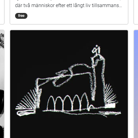
där två människor efter ett långt liv tillsammans
får sin önskan uppfylld – att få dö samtidigt så
free
en av dem inte behöver begrava den andra.
Snarare än att möta döden upplever de en
förunderlig förvandling. Ljudlandskapet är
komponerat av ljud genererade av solen, växters
fotosyntes och små organismer i vår närhet.
Verket är en meditation över vänskap, sorg, kärlek
och att välkomna det omvälvande. För bästa
ljudkvalité rekommenderas att du laddar ned
ljudet istället för att streama och använder bra
hörlurar. Ljudet triggas av din GPS-position och
går att höra när du befinner dig i fälten som syns
på kartan. Börja i cirkeln utanför Hammarskogs
herrgården i Hammarskogs naturreservat utanför
Uppsala. Verket är på engelska och cirka 10
minuter långt. Det går att pausa ljudspåret, men
du kan inte spola tillbaka. Om du blivit störd och