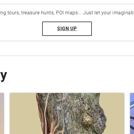
ting tours, treasure hunts, POI maps... Just let your imaginat
SIGN UP
by