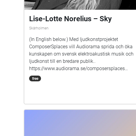
Lise-Lotte Norelius – Sky
Skärholmen
(In English below.) Med ljudkonstprojektet
ComposerSplaces vill Audiorama sprida och öka
kunskapen om svensk elektroakustisk musik och
ljudkonst till en bredare publik..
https://www.audiorama.se/composersplaces
Sedan 2015, när jag flyttade till översta våningen
free
med en fantastisk utsikt i en Stockholmsförort,
har jag tagit en hel del foton på himlen. Att flytta
efter arton år i en mörk liten lägenhet på
bottenvåningen var fascinerande och
överväldigande! Ljudmaterialet består av
konverterade bildformat från ett foto av himlen,
vidare bearbetade i mina Max/MSP-patchar. Lise-
Lotte Norelius (f. 1961) har mer än trettio års