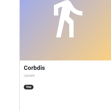
Corbdis
Uppsala
free