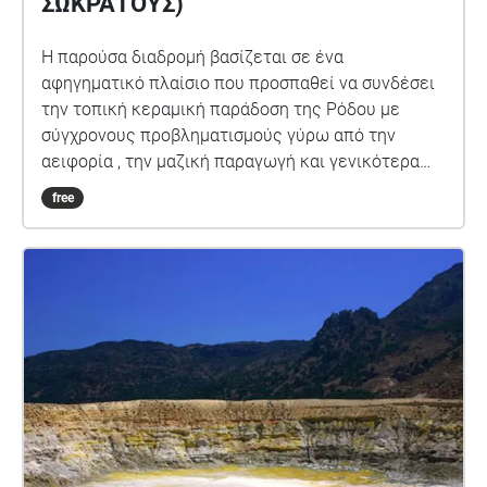
ΣΩΚΡΑΤΟΥΣ)
Η παρούσα διαδρομή βασίζεται σε ένα
αφηγηματικό πλαίσιο που προσπαθεί να συνδέσει
την τοπική κεραμική παράδοση της Ρόδου με
σύγχρονους προβληματισμούς γύρω από την
αειφορία , την μαζική παραγωγή και γενικότερα
την βιωσιμότητα. Μέσα από την φωνή της Ζωής,
free
της αφηγήτριας , η οποία στο παρελθόν υπήρξε
τεχνίτρια στο εργοστάσιο «Ίκαρος» , ξεκινάει μια
επιστροφή στα σοκάκια της Παλιάς Πόλης , σε
μέρη γνώριμα, αναζητώντας το «Κόκκινο χρώμα»,
ένα στοιχείο που φαίνεται σήμερα να κινδυνεύει
να χαθεί.