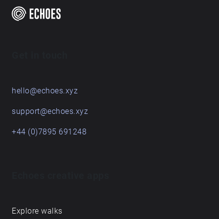
Get in touch
hello@echoes.xyz
support@echoes.xyz
+44 (0)7895 691248
Echoes creative apps
Explore walks