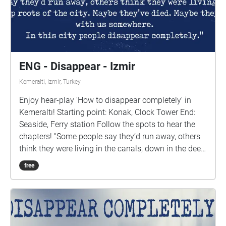
ENG - Disappear - Izmir
Kemeralti, Izmir, Turkey
Enjoy hear-play 'How to disappear completely' in
Kemeraltı! Starting point: Konak, Clock Tower End:
Seaside, Ferry station Follow the spots to hear the
chapters! "Some people say they’d run away, others
think they were living in the canals, down in the deep
roots of the city. Maybe they've died. Maybe they are
free
still here with us somewhere. In this city people
disappear completely." Meetlab: Ambrus Ivanyos,
Bálint Tóth UrbanTank: Tuba Doğu, Melis Varkal,
Sevcan Sönmez Narrator: Ozan Atalan (tr), Ambrus
Ivanyos (eng) Writing and translation: Ulaş Ersezen,