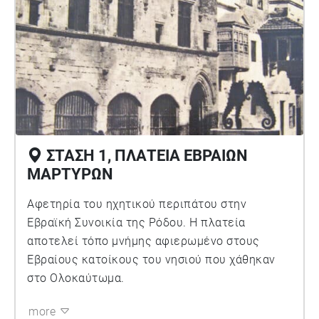
εμπειρία αναδεικνύει τη σημασία της συλλογικής
μνήμης, της πολιτιστικής κληρονομιάς και της
βιώσιμης διαχείρισης του αστικού τοπίου,
ενθαρρύνοντας τον χρήστη να παρατηρήσει τον
χώρο με νέα ματιά. Ο περίπατος δεν αποτελεί
απλώς μια ιστορική αναδρομή, αλλά μια πρόσκληση
για αναστοχασμό σχετικά με τη σχέση της πόλης με
τη μνήμη και την ταυτότητά της.
ΣΤΑΣΗ 1, ΠΛΑΤΕΙΑ ΕΒΡΑΙΩΝ
ΜΑΡΤΥΡΩΝ
Αφετηρία του ηχητικού περιπάτου στην
Εβραϊκή Συνοικία της Ρόδου. Η πλατεία
αποτελεί τόπο μνήμης αφιερωμένο στους
Εβραίους κατοίκους του νησιού που χάθηκαν
στο Ολοκαύτωμα.
more