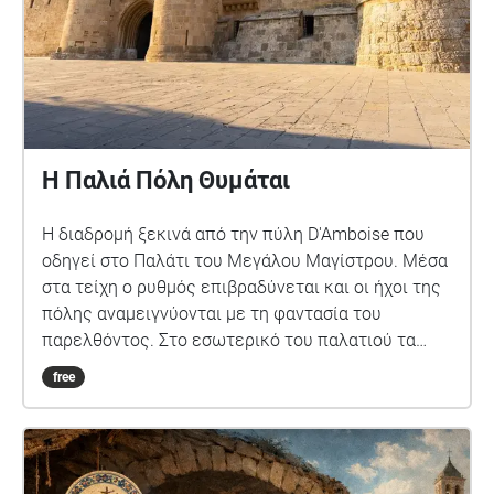
Η Παλιά Πόλη Θυμάται
Η διαδρομή ξεκινά από την πύλη D'Amboise που
οδηγεί στο Παλάτι του Μεγάλου Μαγίστρου. Μέσα
στα τείχη ο ρυθμός επιβραδύνεται και οι ήχοι της
πόλης αναμειγνύονται με τη φαντασία του
παρελθόντος. Στο εσωτερικό του παλατιού τα
εκθέματα, τα ψηφιδωτά και τα γλυπτά συνθέτουν
free
έναν διάλογο ιστορίας και τέχνης. Ο περίπατος
λειτουργεί ως μια σύντομη συνάντηση με τη μνήμη
της Παλιάς πόλης. Φεύγοντας από το Παλάτι του
Μεγάλου Μαγίστρου, η διαδρομή οδηγεί σε