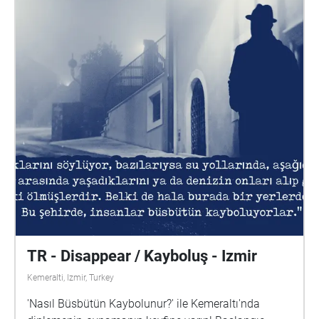
Selis Yıldız Şen, Nusret Uşun Field research: Serbay
Çelebi, Can Kahraman, Muhammed Öncü, İrem
Pelit, Ömer Uzun, Guzi Üstünkaya, Ceren
Yılmaz, Abdulkadir Keleş, Yağmur Kınacı, Merve Köz,
Elif Hazal Okur, Aylin Özkan, Dilek Turhan Special
thanks: Layal Al Sahli, Bendegúz Korcsog
TR - Disappear / Kayboluş - Izmir
Kemeralti, Izmir, Turkey
'Nasıl Büsbütün Kaybolunur?' ile Kemeraltı'nda