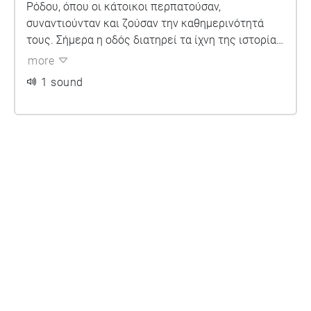
Ρόδου, όπου οι κάτοικοι περπατούσαν,
συναντιούνταν και ζούσαν την καθημερινότητά
τους. Σήμερα η οδός διατηρεί τα ίχνη της ιστορίας
και θυμίζει τις ζωές που πέρασαν από εδώ.
more
1 sound