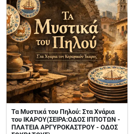
βυζαντινές εκκλησίες με μεγάλη ιστορική
εμβέλεια. Για τους Χριστιανούς υπήρξαν χώροι
πίστης, συνοχής και καθημερινής αντοχής. Πάρα
τις μετατροπές, αλλοιώσεις και καταπατήσεις οι
βυζαντινές εκκλησίες διατηρούν το ρόλο τους ως
μνήμη της Χριστιανικής παρουσίας. Τέλος,
μπαίνοντας από την πύλη του Αγίου Ιωάννου, την
κόκκινη πόρτα ο περίπατος περνά από την Ιστορία
στο παρόν.Οι κάτοικοι αφηγούνται την
καθημερινότητα τους . Το κυκλοφοριακό η
καθαριότητα, η δυσοσμία η δυσκολία του να ζεις
μέσα σ'έναν τόπο που όλοι αγαπούν..
Τα Μυστικά του Πηλού: Στα Χνάρια
του ΙΚΑΡΟΥ(ΣΕΙΡΑ:ΟΔΟΣ ΙΠΠΟΤΩΝ -
ΠΛΑΤΕΙΑ ΑΡΓΥΡΟΚΑΣΤΡΟΥ - ΟΔΟΣ