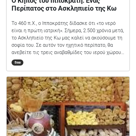
Ο Κήπος του Ιπποκράτη: Ένας
Περίπατος στο Ασκληπιείο της Κω
Το 460 π.Χ., ο Ιπποκράτης δίδασκε ότι «το νερό
είναι η πρώτη ιατρική». Σήμερα, 2.500 χρόνια μετά,
το Ασκληπιείο της Κω μας καλεί να ακούσουμε τη
σοφία του. Σε αυτόν τον ηχητικό περίπατο, θα
ανεβείτε τις τρεις αναβαθμίδες του ιερού χώρου:
• Ιερή Πηγή - Η αρχή της ίασης • Αρχαία Λουτρά - Η
free
δύναμη του νερού • Ναός του Ασκληπιού - Το
μήνυμα για το μέλλον Διάρκεια: ~15 λεπτά | 3
στάσεις | GPS-enabled «Ὠφελέειν ἢ μὴ βλάπτειν» -
Τι θα κάνεις εσύ;