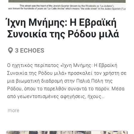
Ίχνη Μνήμης: Η Εβραϊκή
Συνοικία της Ρόδου μιλά
3
ECHOES
Ο ηχητικός περίπατος «Ίχνη Μνήμης: Η Εβραϊκή
Συνοικία της Ρόδου μιλά» προσκαλεί τον χρήστη σε
μια βιωματική διαδρομή στην Παλιά Πόλη της
Ρόδου, όπου το παρελθόν συναντά το παρόν. Μέσα
από γεωεντοπισμένες αφηγήσεις, ήχους
περιβάλλοντος και στοιχεία επαυξημένης
more
πραγματικότητας, ο περιπατητής ανακαλύπτει την
ιστορία της εβραϊκής κοινότητας που έζησε και
δημιούργησε σε αυτή την περιοχή για αιώνες. Η