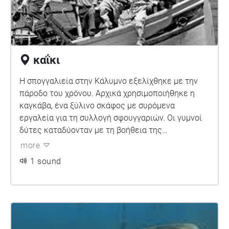
καΐκι
Η σπογγαλιεία στην Κάλυμνο εξελίχθηκε με την
πάροδο του χρόνου. Αρχικά χρησιμοποιήθηκε η
καγκάβα, ένα ξύλινο σκάφος με συρόμενα
εργαλεία για τη συλλογή σφουγγαριών. Οι γυμνοί
δύτες καταδύονταν με τη βοήθεια της
σκανταλόπετρας, βασιζόμενοι μόνο στην αναπνοή
more
τους. Αργότερα, χρησιμοποιήθηκε το σκάφανδρο,
1 sound
με παροχή αέρα από αντλία στην επιφάνεια. Το
φερνέζ αποτέλεσε ενδιάμεση λύση με μικρό
αερόσακο. Από τη δεκαετία του 1970, επικράτησε
ο ναργιλές, με παροχή αέρα από συμπιεστή στο
σκάφος.