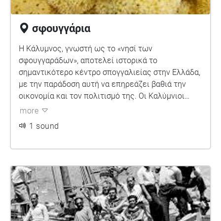
σφουγγάρια
Η Κάλυμνος, γνωστή ως το «νησί των
σφουγγαράδων», αποτελεί ιστορικά το
σημαντικότερο κέντρο σπογγαλιείας στην Ελλάδα,
με την παράδοση αυτή να επηρεάζει βαθιά την
οικονομία και τον πολιτισμό της. Οι Καλύμνιοι
δύτες ασχολούνταν με την επικίνδυνη αλίευση,
more
επεξεργασία και εμπορία φυσικών σπόγγων, όπως
1 sound
το καπάδικο, ο ματαπάς, η τσιμούχα και η μελάθη,
που συλλέγονταν στα Δωδεκάνησα και στη
Μεσόγειο με τη χρήση σκαφάνδρου. Η εργασία
αυτή έκρυβε μεγάλους κινδύνους, καθώς η
γρήγορη ανάδυση προκαλούσε συχνά τη νόσο των
δυτών, λόγω έλλειψης σωστής αποσυμπίεσης,
οδηγώντας σε σοβαρά προβλήματα υγείας ή και
θανάτους.