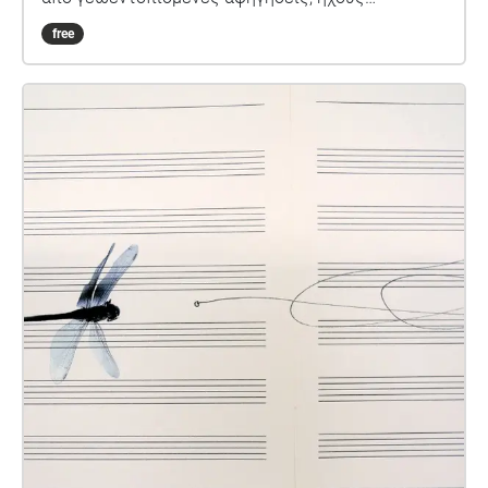
περιβάλλοντος και στοιχεία επαυξημένης
free
πραγματικότητας, ο περιπατητής ανακαλύπτει την
ιστορία της εβραϊκής κοινότητας που έζησε και
δημιούργησε σε αυτή την περιοχή για αιώνες. Η
εμπειρία αναδεικνύει τη σημασία της συλλογικής
μνήμης, της πολιτιστικής κληρονομιάς και της
βιώσιμης διαχείρισης του αστικού τοπίου,
ενθαρρύνοντας τον χρήστη να παρατηρήσει τον
χώρο με νέα ματιά. Ο περίπατος δεν αποτελεί
απλώς μια ιστορική αναδρομή, αλλά μια
πρόσκληση για αναστοχασμό σχετικά με τη σχέση
της πόλης με τη μνήμη και την ταυτότητά της.