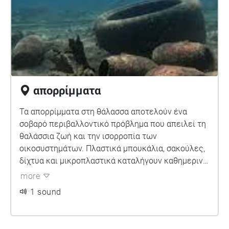
απορρίμματα
Τα απορρίμματα στη θάλασσα αποτελούν ένα
σοβαρό περιβαλλοντικό πρόβλημα που απειλεί τη
θαλάσσια ζωή και την ισορροπία των
οικοσυστημάτων. Πλαστικά μπουκάλια, σακούλες,
δίχτυα και μικροπλαστικά καταλήγουν καθημερινά
στους ωκεανούς μέσω ποταμών, αποχετεύσεων
more
και ανθρώπινων δραστηριοτήτων. Τα θαλάσσια
1 sound
ζώα συχνά μπερδεύονται σε αυτά ή τα καταπίνουν,
με αποτέλεσμα τραυματισμούς ή θάνατο.
Παράλληλα, τα απορρίμματα αλλοιώνουν την