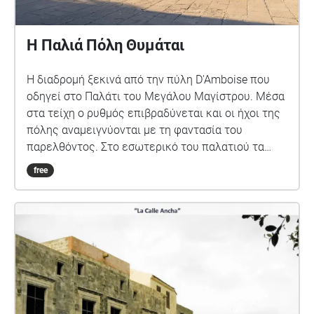
Η Παλιά Πόλη Θυμάται
Η διαδρομή ξεκινά από την πύλη D'Amboise που
οδηγεί στο Παλάτι του Μεγάλου Μαγίστρου. Μέσα
στα τείχη ο ρυθμός επιβραδύνεται και οι ήχοι της
πόλης αναμειγνύονται με τη φαντασία του
παρελθόντος. Στο εσωτερικό του παλατιού τα
εκθέματα, τα ψηφιδωτά και τα γλυπτά συνθέτουν
free
έναν διάλογο ιστορίας και τέχνης. Ο περίπατος
λειτουργεί ως μια σύντομη συνάντηση με τη μνήμη
της Παλιάς πόλης. Φεύγοντας από το Παλάτι του
Μεγάλου Μαγίστρου, η διαδρομή οδηγεί σε
βυζαντινές εκκλησίες με μεγάλη ιστορική
εμβέλεια. Για τους Χριστιανούς υπήρξαν χώροι
πίστης, συνοχής και καθημερινής αντοχής. Πάρα
τις μετατροπές, αλλοιώσεις και καταπατήσεις οι