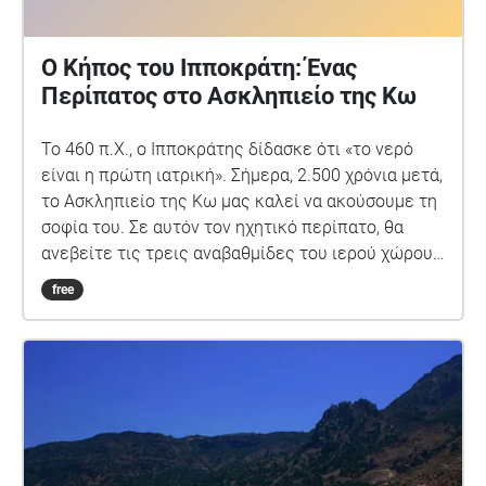
Ο Κήπος του Ιπποκράτη: Ένας
Περίπατος στο Ασκληπιείο της Κω
Το 460 π.Χ., ο Ιπποκράτης δίδασκε ότι «το νερό
είναι η πρώτη ιατρική». Σήμερα, 2.500 χρόνια μετά,
το Ασκληπιείο της Κω μας καλεί να ακούσουμε τη
σοφία του. Σε αυτόν τον ηχητικό περίπατο, θα
ανεβείτε τις τρεις αναβαθμίδες του ιερού χώρου:
• Ιερή Πηγή - Η αρχή της ίασης • Αρχαία Λουτρά - Η
free
δύναμη του νερού • Ναός του Ασκληπιού - Το
μήνυμα για το μέλλον Διάρκεια: ~15 λεπτά | 3
στάσεις | GPS-enabled «Ὠφελέειν ἢ μὴ βλάπτειν» -
Τι θα κάνεις εσύ;