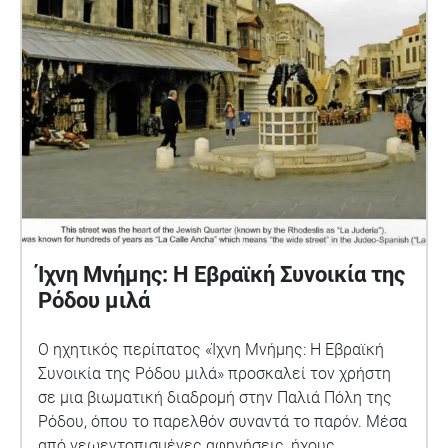
βυζαντινές εκκλησίες διατηρούν το ρόλο τους ως
μνήμη της Χριστιανικής παρουσίας. Τέλος,
μπαίνοντας από την πύλη του Αγίου Ιωάννου, την
κόκκινη πόρτα ο περίπατος περνά από την Ιστορία
στο παρόν.Οι κάτοικοι αφηγούνται την
καθημερινότητα τους . Το κυκλοφοριακό η
καθαριότητα, η δυσοσμία η δυσκολία του να ζεις
μέσα σ'έναν τόπο που όλοι αγαπούν..
Ίχνη Μνήμης: Η Εβραϊκή Συνοικία της
Ρόδου μιλά
Ο ηχητικός περίπατος «Ίχνη Μνήμης: Η Εβραϊκή
Συνοικία της Ρόδου μιλά» προσκαλεί τον χρήστη
σε μια βιωματική διαδρομή στην Παλιά Πόλη της
Ρόδου, όπου το παρελθόν συναντά το παρόν. Μέσα
από γεωεντοπισμένες αφηγήσεις, ήχους