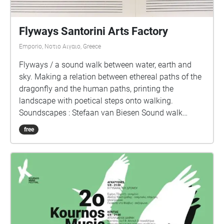
Flyways Santorini Arts Factory
Emporio, Νοτιο Αιγαιο, Greece
Flyways / a sound walk between water, earth and
sky. Making a relation between ethereal paths of the
dragonfly and the human paths, printing the
landscape with poetical steps onto walking.
Soundscapes : Stefaan van Biesen Sound walk
design : Geert Vermeire Conceptual research :
free
Simona Vermeire A project by the Milena principle
Santorini Arts Factory