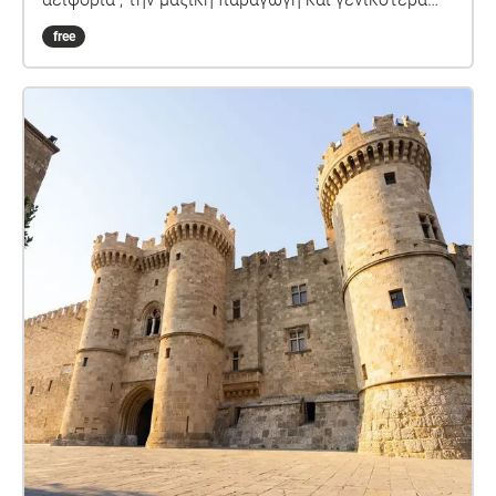
την βιωσιμότητα. Μέσα από την φωνή της Ζωής,
free
της αφηγήτριας , η οποία στο παρελθόν υπήρξε
τεχνίτρια στο εργοστάσιο «Ίκαρος» , ξεκινάει μια
επιστροφή στα σοκάκια της Παλιάς Πόλης , σε
μέρη γνώριμα, αναζητώντας το «Κόκκινο χρώμα»,
ένα στοιχείο που φαίνεται σήμερα να κινδυνεύει
να χαθεί.