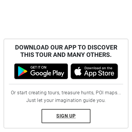
προσπάθειες ανάδειξης και επαναλειτουργίας
συνεχίζονται. Σήμερα, τα λουτρά έχουν γίνει
μια από τις βασικές περιοχές επίσκεψης του
νησιού, μπορείς να τα επισκεφτείς ως χώρο,
αλλά όχι να τα χρησιμοποιήσεις για
λουτροθεραπεία. Ηχογράφηση: Τζοβάνης
DOWNLOAD OUR APP TO DISCOVER
Ευάγγελος Οδυσσέας
THIS TOUR AND MANY OTHERS.
Or start creating tours, treasure hunts, POI maps...
Just let your imagination guide you.
SIGN UP