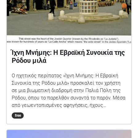
καθημερινότητα τους . Το κυκλοφοριακό η
καθαριότητα, η δυσοσμία η δυσκολία του να ζεις
μέσα σ'έναν τόπο που όλοι αγαπούν..
Ίχνη Μνήμης: Η Εβραϊκή Συνοικία της
Ρόδου μιλά
Ο ηχητικός περίπατος «Ίχνη Μνήμης: Η Εβραϊκή
Συνοικία της Ρόδου μιλά» προσκαλεί τον χρήστη
σε μια βιωματική διαδρομή στην Παλιά Πόλη της
Ρόδου, όπου το παρελθόν συναντά το παρόν. Μέσα
από γεωεντοπισμένες αφηγήσεις, ήχους
περιβάλλοντος και στοιχεία επαυξημένης
free
πραγματικότητας, ο περιπατητής ανακαλύπτει την
ιστορία της εβραϊκής κοινότητας που έζησε και
δημιούργησε σε αυτή την περιοχή για αιώνες. Η