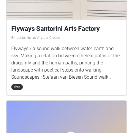
Flyways Santorini Arts Factory
Emporio, Νοτιο Αιγαιο, Greece
Flyways / a sound walk between water, earth and
sky. Making a relation between ethereal paths of the
dragonfly and the human paths, printing the
landscape with poetical steps onto walking.
Soundscapes : Stefaan van Biesen Sound walk
design : Geert Vermeire Conceptual research :
free
Simona Vermeire A project by the Milena principle
Santorini Arts Factory