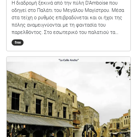
Η διαδρομή ξεκινά από την πύλη D'Amboise που
οδηγεί στο Παλάτι του Μεγάλου Μαγίστρου. Μέσα
στα τείχη ο ρυθμός επιβραδύνεται και οι ήχοι της
πόλης αναμειγνύονται με τη φαντασία του
παρελθόντος. Στο εσωτερικό του παλατιού τα
εκθέματα, τα ψηφιδωτά και τα γλυπτά συνθέτουν
free
έναν διάλογο ιστορίας και τέχνης. Ο περίπατος
λειτουργεί ως μια σύντομη συνάντηση με τη μνήμη
της Παλιάς πόλης. Φεύγοντας από το Παλάτι του
Μεγάλου Μαγίστρου, η διαδρομή οδηγεί σε
βυζαντινές εκκλησίες με μεγάλη ιστορική
εμβέλεια. Για τους Χριστιανούς υπήρξαν χώροι
πίστης, συνοχής και καθημερινής αντοχής. Πάρα
τις μετατροπές, αλλοιώσεις και καταπατήσεις οι
βυζαντινές εκκλησίες διατηρούν το ρόλο τους ως
μνήμη της Χριστιανικής παρουσίας. Τέλος,
μπαίνοντας από την πύλη του Αγίου Ιωάννου, την
κόκκινη πόρτα ο περίπατος περνά από την Ιστορία
στο παρόν.Οι κάτοικοι αφηγούνται την