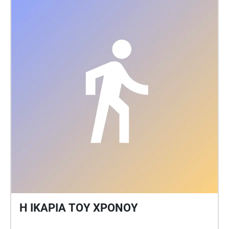
εμπειρία αναδεικνύει τη σημασία της συλλογικής
μνήμης, της πολιτιστικής κληρονομιάς και της
βιώσιμης διαχείρισης του αστικού τοπίου,
ενθαρρύνοντας τον χρήστη να παρατηρήσει τον
χώρο με νέα ματιά. Ο περίπατος δεν αποτελεί
απλώς μια ιστορική αναδρομή, αλλά μια
πρόσκληση για αναστοχασμό σχετικά με τη σχέση
της πόλης με τη μνήμη και την ταυτότητά της.
Η ΙΚΑΡΙΑ ΤΟΥ ΧΡΟΝΟΥ