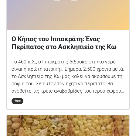
Ο Κήπος του Ιπποκράτη: Ένας
Περίπατος στο Ασκληπιείο της Κω
Το 460 π.Χ., ο Ιπποκράτης δίδασκε ότι «το νερό
είναι η πρώτη ιατρική». Σήμερα, 2.500 χρόνια μετά,
το Ασκληπιείο της Κω μας καλεί να ακούσουμε τη
σοφία του. Σε αυτόν τον ηχητικό περίπατο, θα
ανεβείτε τις τρεις αναβαθμίδες του ιερού χώρου:
• Ιερή Πηγή - Η αρχή της ίασης • Αρχαία Λουτρά - Η
free
δύναμη του νερού • Ναός του Ασκληπιού - Το
μήνυμα για το μέλλον Διάρκεια: ~15 λεπτά | 3
στάσεις | GPS-enabled «Ὠφελέειν ἢ μὴ βλάπτειν» -
Τι θα κάνεις εσύ;