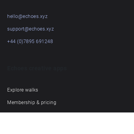
hello@echoes.xyz
support@echoes.xyz
+44 (0)7895 691248
Echoes creative apps
Explore walks
Membership & pricing
Creator Log in/Sign up