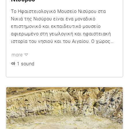
Το Ηφαιστειολογικό Μουσείο Νισύρου στα
Νικιά της Νισύρου είναι ένα μοναδικό
επιστημονικό και εκπαιδευτικό μουσείο
αφιερωμένο στη γεωλογική και ηφαιστειακή
ιστορία του νησιού και του Αιγαίου. Ο χώρος
λειτουργεί μέσα σε ανακαινισμένο παλιό
more
σχολείο με πανοραμική θέα προς το εσωτερικό
του ηφαιστείου και έχει σκοπό να μεταφέρει
1 sound
νοητά τον επισκέπτη «μέσα» στο ηφαίστειο,
παρουσιάζοντας με σύγχρονες μεθόδους τη
διαμόρφωση και δομή των ηφαιστειακών
σχηματισμών. Στις εκθέσεις περιλαμβάνονται
χαρακτηριστικά ηφαιστειακά πετρώματα της
Νισύρου και άλλων ηφαιστείων, διαγράμματα,
χάρτες, φωτογραφίες, καθώς και
τρισδιάστατες κινούμενες απεικονίσεις και