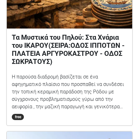
Τα Μυστικά του Πηλού: Στα Χνάρια
του ΙΚΑΡΟΥ(ΣΕΙΡΑ:ΟΔΟΣ ΙΠΠΟΤΩΝ -
ΠΛΑΤΕΙΑ ΑΡΓΥΡΟΚΑΣΤΡΟΥ - ΟΔΟΣ
ΣΩΚΡΑΤΟΥΣ)
Η παρούσα διαδρομή βασίζεται σε ένα
αφηγηματικό πλαίσιο που προσπαθεί να συνδέσει
την τοπική κεραμική παράδοση της Ρόδου με
σύγχρονους προβληματισμούς γύρω από την
αειφορία , την μαζική παραγωγή και γενικότερα
την βιωσιμότητα. Μέσα από την φωνή της Ζωής,
free
της αφηγήτριας , η οποία στο παρελθόν υπήρξε
τεχνίτρια στο εργοστάσιο «Ίκαρος» , ξεκινάει μια
επιστροφή στα σοκάκια της Παλιάς Πόλης , σε