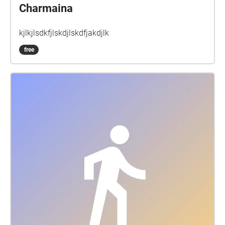
Charmaina
kjlkjlsdkfjlskdjlskdfjakdjlk
free