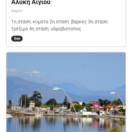
Αλυκή Αιγίου
Aegion
1η στάση: κύματα 2η στάση: βάρκες 3η στάση:
τρέξιμο 4η στάση: υδροβιότοπος
free