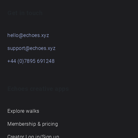
Get in touch
hello@echoes.xyz
support@echoes.xyz
+44 (0)7895 691248
Echoes creative apps
Explore walks
Membership & pricing
Creator Log in/Sign up