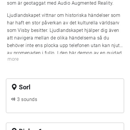
som är geotaggat med Audio Augmented Reality.
Ljudlandskapet vittnar om historiska händelser som
har haft en stor påverkan av det kulturella världsarv
som Visby besitter. Ljudlandskapet hjälper dig även
att navigera mellan de olika händelserna så du
behöver inte ens plocka upp telefonen utan kan njuta
av promenaden i fullo. I den här demon av en guidad
more
tur får du möjligheten att känna av atmosfären av
Visby på medeltiden, specifikt slaget i Visby år 1361.
Sorl
3 sounds