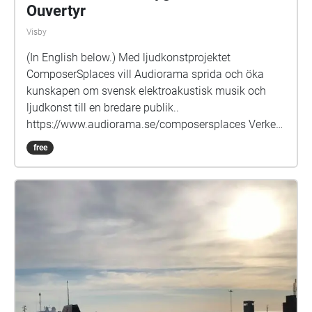
Ouvertyr
Visby
(In English below.) Med ljudkonstprojektet
ComposerSplaces vill Audiorama sprida och öka
kunskapen om svensk elektroakustisk musik och
ljudkonst till en bredare publik..
https://www.audiorama.se/composersplaces Verket
Oxygen Harddrive Ouvertyr är komponerat på IDKA i
free
Gävle och uruppfördes 2006 på Vågformfestivalen i
Gävle. Beskrivning av verket: I launched my
harddrive into outer space. Its free and happy flying
around, searching for the oxygen-star! You can hear
in the end that the harddrive became one with this
mysterious bright star. Iréne Moneeo är en svensk
tonsättare och ljudkonstnär, uppvuxen i Jämtland,
med rötter på Gotland, som ofta kombinerar ljud och
ljus i en kreativ symbios, där även egenkonstruerade
instrument har ett viktigt utrymme. Hittar gärna nya