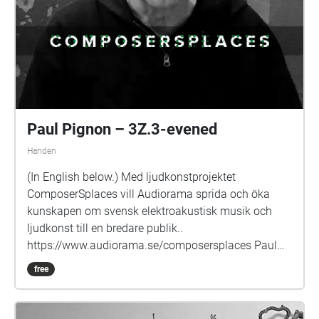
Paul Pignon – 3Z.3-evened
Handen
(In English below.) Med ljudkonstprojektet
ComposerSplaces vill Audiorama sprida och öka
kunskapen om svensk elektroakustisk musik och
ljudkonst till en bredare publik..
https://www.audiorama.se/composersplaces Paul
Pignon är född och uppvuxen i Storbritannien. Vid 15
free
års ålder började han spela jazz. PhD-studier i fysik
på Oxford, vilket han övergav för musiken efter sina
första möten med ickeidiomatisk