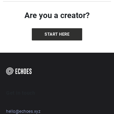
Are you a creator?
START HERE
Get in touch
hello@echoes.xyz