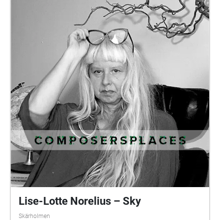
improvisationsmusik. Han flyttade därefter till
Jugoslavien och deltog i grundandet av Radio
Belgrads Elektronmusikstudio, och arbetade under
fjorton år med studions platsbyggda Synthi 100. Han
komponerade även kammarmusik, vokal elektronisk
och improviserad musik där i egenskap av ledare för
gruppen Interaction. 1986 flyttade han till
STockholm för att arbeta på EMS med komposition
och utveckla ny mjukvara för musik. Han är medlem
i FST, Fylkingen, SEAMS, VEMS, FRIM och ISCM. Han
arbetade som producent på Fylkingen 1988-1992.
Verksam som tonsättare med elektroniska - och
instrumentalverk, liksom realtidskompositör för
träblås, didgeridoo, blockflöjter, röst och laptop. (EN)
With the sound art project ComposerSplaces,
Audiorama wants to make Swedish electroacoustic
music and sound art available to a wider audience.
Lise-Lotte Norelius – Sky
https://www.audiorama.se/composersplaces Paul
Skärholmen