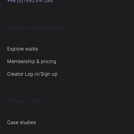
+44 (0)7895 691248
Echoes creative apps
Explore walks
Membership & pricing
Creator Log in/Sign up
Echoes labs
Case studies