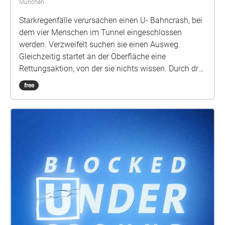
München
Starkregenfälle verursachen einen U- Bahncrash, bei
dem vier Menschen im Tunnel eingeschlossen
werden. Verzweifelt suchen sie einen Ausweg.
Gleichzeitig startet an der Oberfläche eine
Rettungsaktion, von der sie nichts wissen. Durch drei
unterschiedliche Zugänge tauchst Du in die
free
immersive Story ein. Im 3D-Audiowalk erleben wir die
Story an der Oberfläche, rund um die Praterinsel in
München. Mit der Bewegung beim Gehen lösen wir
den Fortgang der Geschichte aus. Ein immersives
Sounderlebnis zwischen Rettungskräften,
Radioreporter und verzweifelten Angehörigen. Im 3D-
Hörspiel sind wir im Untergrund: während das
Tunnellabyrinth überflutet wird, erleben wir die
Katastrophe mitten unter den eingeschlossenen
Menschen.
https://www.ardaudiothek.de/episode/hoerspiel-