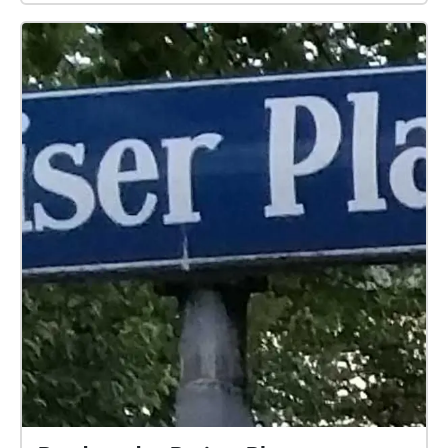
Story an der Oberfläche, rund um die Praterinsel in
München. Mit der Bewegung beim Gehen lösen wir
den Fortgang der Geschichte aus. Ein immersives
Sounderlebnis zwischen Rettungskräften,
Radioreporter und verzweifelten Angehörigen. Im 3D-
Hörspiel sind wir im Untergrund: während das
Tunnellabyrinth überflutet wird, erleben wir die
Katastrophe mitten unter den eingeschlossenen
Menschen.
https://www.ardaudiothek.de/episode/hoerspiel-
pool/blocked-under-ground-von-regine-elbers-3d-
audio/bayern-2/13080513/ Mit dem 3D-Audiogame
übernehmen wir die Rettungsaktion. Im Stockfinstern
navigieren wir das Tauchboot durch das überflutete
Tunnellabyrinth. Ziel ist das Auffinden und Bergen
der Eingeschlossenen.
https://apps.apple.com/de/app/blocked-under-
ground/id6499540583
https://play.google.com/store/apps/details?