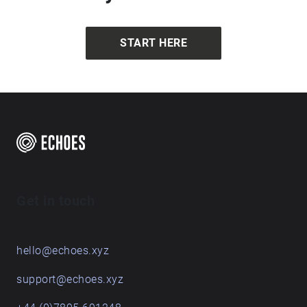
START HERE
Get in touch
hello@echoes.xyz
support@echoes.xyz