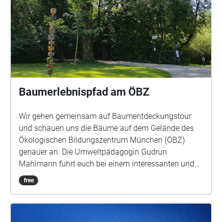
Baumerlebnispfad am ÖBZ
Wir gehen gemeinsam auf Baumentdeckungstour
und schauen uns die Bäume auf dem Gelände des
Ökologischen Bildungszentrum München (ÖBZ)
genauer an. Die Umweltpädagogin Gudrun
Mahlmann führt euch bei einem interessanten und
unterhaltsamen Rundgang in die faszinierende Welt
free
der Bäume ein. Ihr erfahrt beispielsweise, welche
Mythen sich um sie ranken und welche Bedeutung
sie bei den Kelten und anderen alten Kulturen hatten.