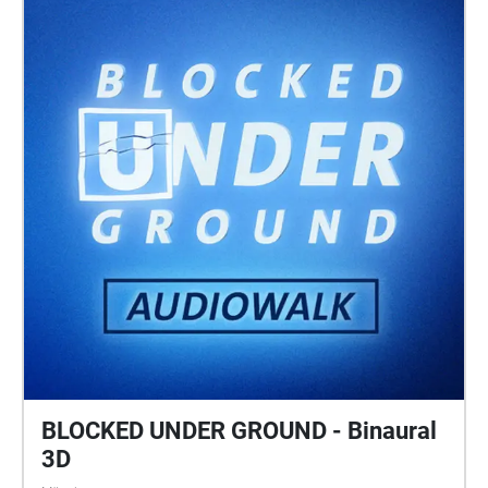
Und außerdem verraten wir euch, wie ihr auf ganz
einfache Weise – mit einem verblüffenden Trick – die
Höhe eines Baums ermitteln könnt. Ein Projekt des
Münchner Umwelt-Zentrum e.V. im ÖBZ für Kinder
und Familien und alle anderen, die sich für die
Bäume auf unserem Gelände interessieren. Die Tour
entstand mit Fördermitteln des Bayerischen
Umweltministeriums und wird unterstützt durch die
Münchner Sektion von Soroptimist International.
Weitere Infos: www.oebz.de/baumerlebnispfad.
BLOCKED UNDER GROUND - Binaural
3D