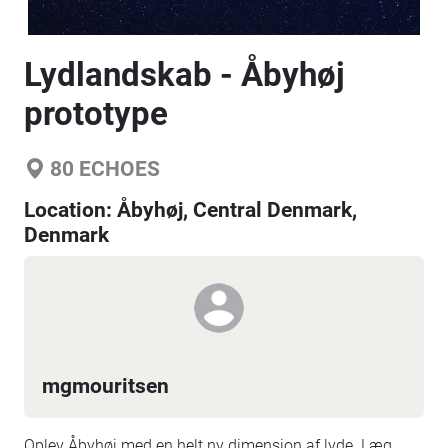
Lydlandskab - Åbyhøj
prototype
80
ECHOES
Location:
Åbyhøj, Central Denmark,
Denmark
mgmouritsen
Oplev Åbyhøj med en helt ny dimension af lyde. Læg