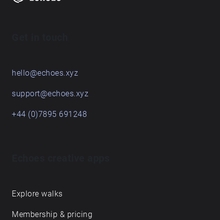
Get in touch
hello@echoes.xyz
support@echoes.xyz
+44 (0)7895 691248
Echoes creative apps
Explore walks
Membership & pricing