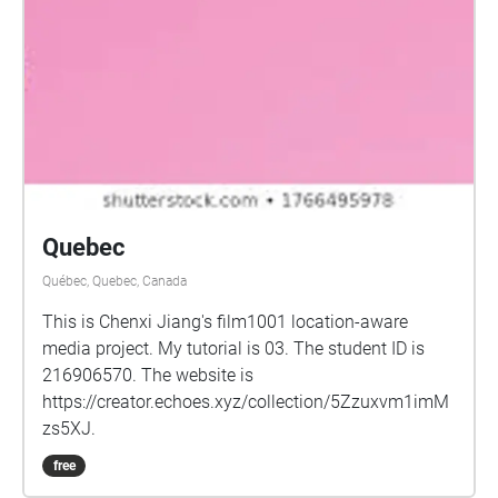
Quebec
Québec, Quebec, Canada
This is Chenxi Jiang's film1001 location-aware
media project. My tutorial is 03. The student ID is
216906570. The website is
https://creator.echoes.xyz/collection/5Zzuxvm1imM
zs5XJ.
free