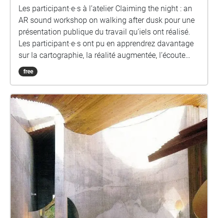
practices.
Les participant·e·s à l’atelier Claiming the night : an
AR sound workshop on walking after dusk pour une
présentation publique du travail qu’iels ont réalisé.
Les participant·e·s ont pu en apprendrez davantage
sur la cartographie, la réalité augmentée, l’écoute
attentive, la narration et leurs points de
free
convergences. Lors de cette présentation publique,
iels partageront des récits enregistrés ainsi qu’une
conception sonore collective dans le cadre d’une
promenade sonore ouverte au public! Leading
Author: Amanda Gutierrez Participants/Authors: Po
B. K. Lomami, Jessica Slipp, geneviève Wallen,
Hannah Strauss.