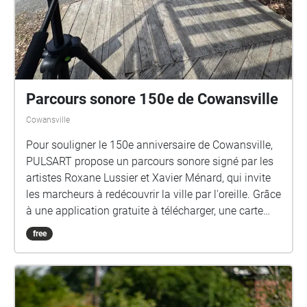
Parcours sonore 150e de Cowansville
Cowansville
Pour souligner le 150e anniversaire de Cowansville,
PULSART propose un parcours sonore signé par les
artistes Roxane Lussier et Xavier Ménard, qui invite
les marcheurs à redécouvrir la ville par l'oreille. Grâce
à une application gratuite à télécharger, une carte
interactive géolocalisée déclenche automatiquement
free
des captations de terrain, témoignages, archives et
créations électroacoustiques originales au fil du
trajet du parc Centre-ville à l'Église Emmanuel, en
passant par le Musée Bruck, le Pont de la rue James