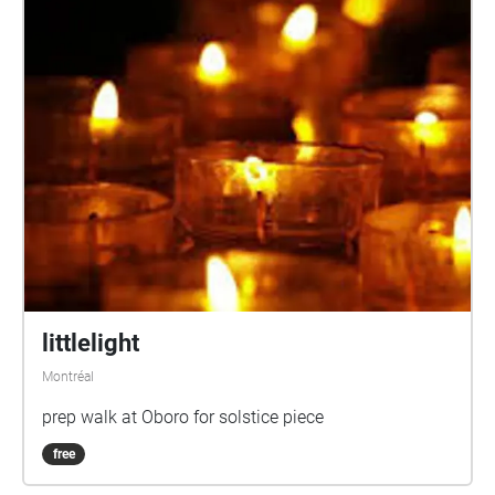
littlelight
Montréal
prep walk at Oboro for solstice piece
free