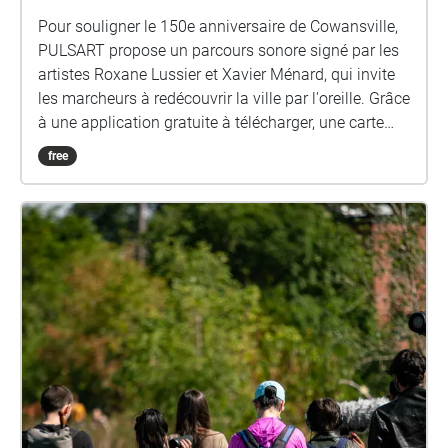
Pour souligner le 150e anniversaire de Cowansville,
PULSART propose un parcours sonore signé par les
artistes Roxane Lussier et Xavier Ménard, qui invite
les marcheurs à redécouvrir la ville par l'oreille. Grâce
à une application gratuite à télécharger, une carte
interactive géolocalisée déclenche automatiquement
free
des captations de terrain, témoignages, archives et
créations électroacoustiques originales au fil du
trajet du parc Centre-ville à l'Église Emmanuel, en
passant par le Musée Bruck, le Pont de la rue James
et le Parc Nelson. Pensé comme une cartographie
sensible de la ville, le parcours révèle les voix, les
ambiances et les mémoires sonores qui façonnent
l'identité de Cowansville, tissant un lien entre son
patrimoine vivant et les pratiques actuelles de l'art
sonore. To mark Cowansville's 150th anniversary,
PULSART presents a sound walk created by artists
Roxane Lussier and Xavier Ménard, inviting walkers