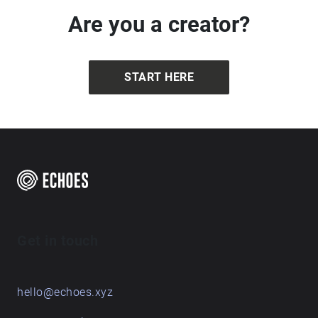
Are you a creator?
START HERE
Get in touch
hello@echoes.xyz