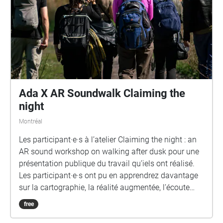
to rediscover the town through their ears. With a free
app to download, a geolocated interactive map
automatically triggers field recordings, testimonies,
archives and original electroacoustic works along
the way, from the downtown park to Emmanuel
Church, by way of the Bruck Museum, the James
Street Bridge and Nelson Park. Conceived as a
sensitive mapping of the town, the walk reveals the
Ada X AR Soundwalk Claiming the
voices, atmospheres and sonic memories that shape
night
Cowansville's identity, weaving a link between its
Montréal
living heritage and contemporary sound art
practices.
Les participant·e·s à l’atelier Claiming the night : an
AR sound workshop on walking after dusk pour une
présentation publique du travail qu’iels ont réalisé.
Les participant·e·s ont pu en apprendrez davantage
sur la cartographie, la réalité augmentée, l’écoute
attentive, la narration et leurs points de
free
convergences. Lors de cette présentation publique,