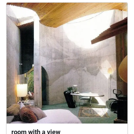
iels partageront des récits enregistrés ainsi qu’une
conception sonore collective dans le cadre d’une
promenade sonore ouverte au public! Leading
Author: Amanda Gutierrez Participants/Authors: Po
B. K. Lomami, Jessica Slipp, geneviève Wallen,
Hannah Strauss.
room with a view