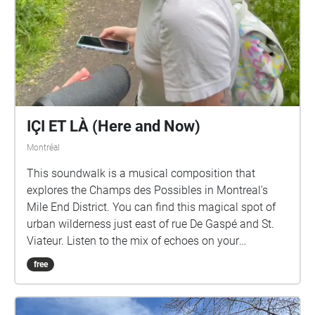
IÇI ET LÀ (Here and Now)
Montréal
This soundwalk is a musical composition that
explores the Champs des Possibles in Montreal's
Mile End District. You can find this magical spot of
urban wilderness just east of rue De Gaspé and St.
Viateur. Listen to the mix of echoes on your
cellphone and the sounds around you. Feel free to
free
join in and sing on any tone, harmonize or improvise.