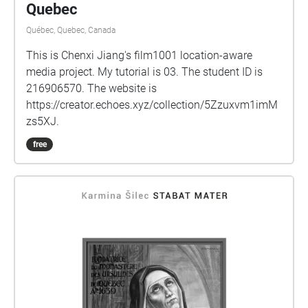
Quebec
Québec, Quebec, Canada
This is Chenxi Jiang's film1001 location-aware
media project. My tutorial is 03. The student ID is
216906570. The website is
https://creator.echoes.xyz/collection/5Zzuxvm1imM
zs5XJ.
free