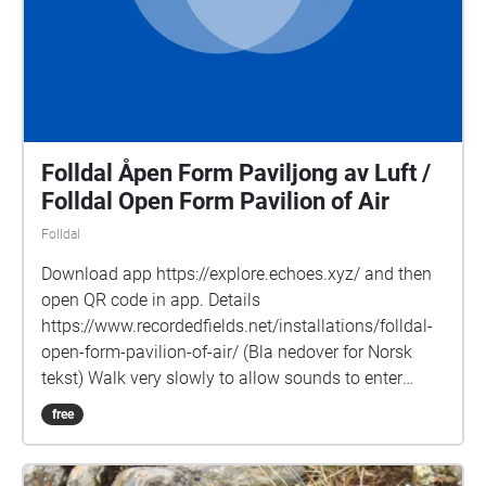
takk til Trøndelag fylkeskommune for støtte til å
kunne holde dette verkstedet! God vandring!
Folldal Åpen Form Paviljong av Luft /
Folldal Open Form Pavilion of Air
Folldal
Download app https://explore.echoes.xyz/ and then
open QR code in app. Details
https://www.recordedfields.net/installations/folldal-
open-form-pavilion-of-air/ (Bla nedover for Norsk
tekst) Walk very slowly to allow sounds to enter
gradually, notice the borders of these zones where
free
new sounds fade-in, spend time in some places to
notice the long sounds develop. The “Folldal Åpen
Form Paviljong av Luft” (Folldal Open Form Pavilion