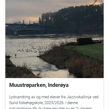
Muustrøparken, Inderøya
Lydvandring av og med elever fra Jazzvokallinja ved
Sund folkehøgskole, 2025/2026. I denne
lydvandringa får du høre resultet av en 2- dagers