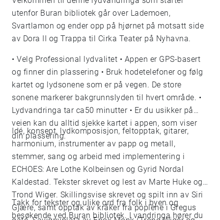
Velkommen til denne lydvandringa som starter
utenfor Buran bibliotek går over Lademoen,
Svartlamon og ender opp på hjørnet på motsatt side
av Dora II og Trappa til Cirka Teater på Nyhavna.
• Velg Professional lydvalitet • Appen er GPS-basert
og finner din plassering • Bruk hodetelefoner og følg
kartet og lydsonene som er på vegen. De store
sonene markerer bakgrunnslyden til hvert område. •
Lydvandringa tar ca50 minutter • Er du usikker på
veien kan du alltid sjekke kartet i appen, som viser
Idé, konsept, lydkomposisjon, feltopptak, gitarer,
din plassering.
harmonium, instrumenter av papp og metall,
stemmer, sang og arbeid med implementering i
ECHOES: Are Lothe Kolbeinsen og Gyrid Nordal
Kaldestad. Tekster skrevet og lest av Marte Huke og
Trond Wiger. Skillingsvise skrevet og spilt inn av Siri
Takk for tekster og ulike ord fra folk i byen og
Gjære, samt opptak av kråker fra poplene i Gregus
besøkende ved Buran bibliotek. I vandringa hører du