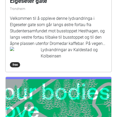
Elgeseter gate
Trondheim
Velkommen til å oppleve denne lydvandringa i
Elgeseter gate som går langs østre fortau fra
Studentersamfundet mot busstoppet Hesthagen, og
langs vestre fortau tilbake til busstoppet og til den
åpne plassen utenfor Dromedar kaffebar. På vegen
vil det dukke opp poetiske og historiske, tekstlige og
Lydvandringar av Kaldestad og
lydlige betraktninger om gata. NB: Husk å ha med
Kolbeinsen
hodetelefoner! Slik deltar du på vandringen: •Last ned
free
mobilappen ECHOES interactive Soundwalkpå Apple
Store/Google Play, appen er gratis. • Gå til det gamle
døde treet som står like ved lyskrysset over mot
parken på hjørnet Elgeseter gate og Høgskoleveien
der vandringen starter. •Appen er GPS-basert og
finner din plassering. •Bruk hodetelefoner og velg
professional ved spørsmål om lydkvalitet.
•Lydvandringen tar ca. 30 minutter og avslutter ved