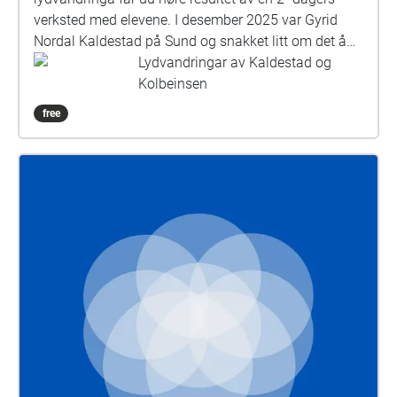
verksted med elevene. I desember 2025 var Gyrid
Nordal Kaldestad på Sund og snakket litt om det å
arbeide med lydvandringer, så fikk vi en omvisning
Lydvandringar av Kaldestad og
på Nils Aas Kunstverksted og i Muustrøparken, da
Kolbeinsen
dette var løypa som var tenkt til denne vandringa.
free
Den 14.april kom Gyrid tilbake til Sund sammen med
Hugo Nordanstedt Hegdahl som var med for å gjelpe
til med opptak og miksing av det elevene hadde
skrevet og komponert til stedet de hadde valgt seg ut
i desember. I mellomtiden satte Gyrid opp punktene i
løypa med hjelp av Silje Hovland fra Nils Aas. Det du
hører i løypa er resultatet av workshopen – god
vandring, og stopp litt opp ved hver lille sirkel for å
lytte og ta inn omgivelsene. Tusen takk til Sund
folkehøgskole, elevene ved Jazzvokallinja og lærer
Sissel Vera Pettersen for velvilje og samarbeid og
skyss med bil. Takk til Nils Aas Kunstverksted for
veldig fint samarbeid både før og etter jul, og tusen