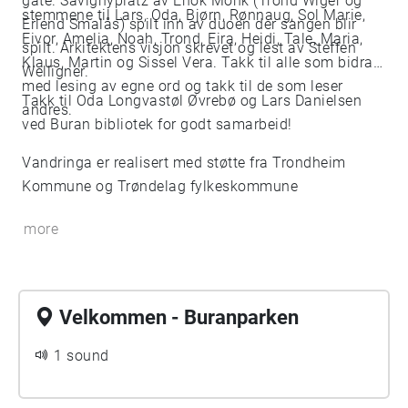
gate. Savignyplatz av Enok Monk (Trond Wiger og
stemmene til Lars, Oda, Bjørn, Rønnaug, Sol Marie,
Erlend Smalås) spilt inn av duoen der sangen blir
Eivor, Amelia, Noah, Trond, Eira, Heidi, Tale, Maria,
spilt. Arkitektens visjon skrevet og lest av Steffen
Klaus, Martin og Sissel Vera. Takk til alle som bidrar
Welligner.
med lesing av egne ord og takk til de som leser
Takk til Oda Longvastøl Øvrebø og Lars Danielsen
andres.
ved Buran bibliotek for godt samarbeid!
Vandringa er realisert med støtte fra Trondheim
Kommune og Trøndelag fylkeskommune
more
Velkommen - Buranparken
1 sound