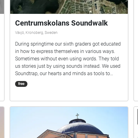
Centrumskolans Soundwalk
Växjö, Kronoberg, Sweden
During springtime our sixth graders got educated
in how to express themselves in various ways.
Sometimes without even using words. They told
us stories just by using sounds instead. We used
Soundtrap, our hearts and minds as tools to
create this Soundwalk. Hope you enjoy it.
free