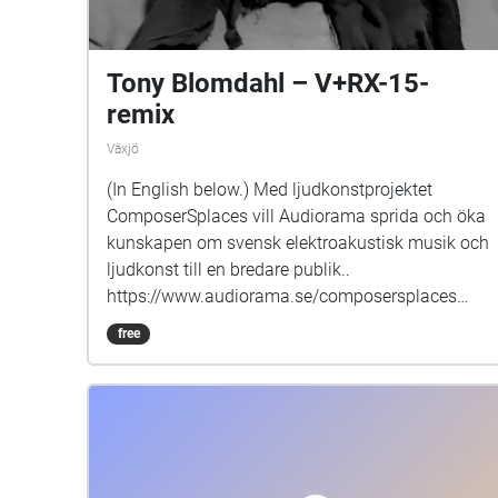
Tony Blomdahl – V+RX-15-
remix
Växjö
(In English below.) Med ljudkonstprojektet
ComposerSplaces vill Audiorama sprida och öka
kunskapen om svensk elektroakustisk musik och
ljudkonst till en bredare publik..
https://www.audiorama.se/composersplaces
V+RX-15 är beställt av Sveriges Radio och
free
komponerat för trummaskin och violin till
violinisten George Kentros 2009. Versionen som
spelas här är en remix av trummaskinstämman
och fungerar här som en självständig
komposition utan violinstämman. Den valda
platsen för detta verk är Musik i Syds scen och