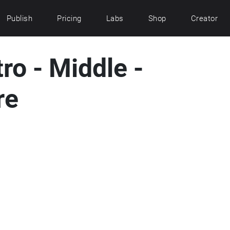
Publish
Pricing
Labs
Shop
Creator
ro - Middle -
re