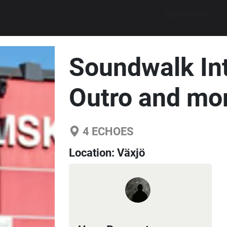
Explore walks
Soundwalk Int
Outro and mo
4
ECHOES
Location:
Växjö