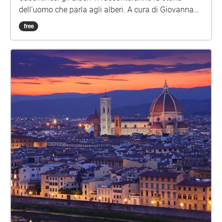
dell'uomo che parla agli alberi. A cura di Giovanna
Iorio con la collaborazione di Lucio Lazzaruolo
free
(Musiche & Audio), Gianluca Piovesan e Alessandro
Bottacci. Partendo da Camaldoli in Toscana passa
dall'Eremo e quindi costeggia Sasso Fratino lungo il
confine tra le due regioni fino ad arrivare a
Campigna in Romagna. Un uomo secolare a tutela
di foreste millenarie: Fabio Clauser compie 100 anni
Eventi a Arezzo „ Originario del Trentino, ormai da
oltre 60 anni vive fortemente legato nel territorio del
Parco Nazionale delle Foreste Casentinesi a cavallo
tra Toscana e Emilia. Fabio Clauser è stato
amministratore delle Foreste casentinesi dal 1955 al
1973. Nel 1959, insieme al professor Mario Pavan,
dell’università di Pavia, ha promosso l’istituzione
della riserva naturale integrale di Sasso Fratino, la
prima in Italia. Dopo aver ottenuto il diploma del
Consiglio d'Europa nel 1985 Sasso Fratino, dal 2017,