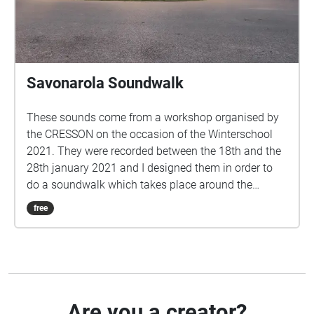
Savonarola Soundwalk
These sounds come from a workshop organised by
the CRESSON on the occasion of the Winterschool
2021. They were recorded between the 18th and the
28th january 2021 and I designed them in order to
do a soundwalk which takes place around the
Savonarola square. This soundwalk is a sonic
free
photography and a composition of how this area
sounds during an ordinary january week. Savonarola
is a residential district full of vitality. Out from the
touristic tour but very close to the city center. Here
life is good and the demand to acquire a property is
high. The crisis of tourism since the emergence of
Are you a creator?