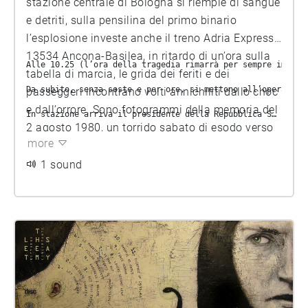
stazione centrale di Bologna si riempie di sangue
e detriti, sulla pensilina del primo binario
l’esplosione investe anche il treno Adria Express
13534 Ancona-Basilea, in ritardo di un’ora sulla
Alle 10.25 (l’ora della tragedia rimarrà per sempre impres
tabella di marcia, le grida dei feriti e dei
Da subito, senza soste e per ore, si mettono all’opera san
passeggeri incontrano volti annichiliti dallo choc
e dall’orrore. Sono fotogrammi della memoria del
In stazione arriva il presidente della Repubblica Sandro P
2 agosto 1980, un torrido sabato di esodo verso
Il giorno dei funerali, il sindaco Renato Zangheri ricorda
more
le vacanze.
1 sound