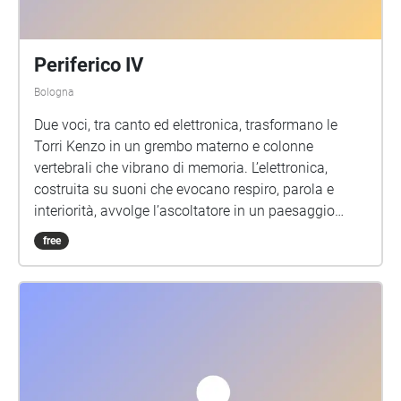
Periferico IV
Bologna
Due voci, tra canto ed elettronica, trasformano le
Torri Kenzo in un grembo materno e colonne
vertebrali che vibrano di memoria. L’elettronica,
costruita su suoni che evocano respiro, parola e
interiorità, avvolge l’ascoltatore in un paesaggio
intimo e viscerale. I suoni affiorano come frammenti
free
sospesi, echi infantili e universali, piccoli carillon che
restituiscono alla città un ricordo incarnato nello
spazio.