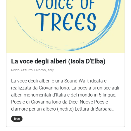
segnare i ristoranti/luoghi dove si può mangiare che
trovate: ogni ristorante segnato equivarrà a 2 punti!
Anche i tempi sono importanti: il gruppo che arriverà
in ritardo sull'orario concordato riceverà una penalità
di 5 punti. Non è obbligatorio fare tutto il percorso: si
possono fare scorciatoie e tagliare strade. Ma il
rischio è quello di fare meno punti! Pronti? In marcia!
La voce degli alberi (Isola D'Elba)
Porto Azzurro, Livorno, Italy
La voce degli alberi è una Sound Walk ideata e
realizzata da Giovanna Iorio. La poesia si unisce agli
alberi monumentali d'Italia e del mondo in 5 lingue.
Poesie di Giovanna Iorio da Dieci Nuove Poesie
d'amore per un albero (inedite) Lettura di Barbara
Marchand Musica e montaggio di Lucio Lazzaruolo
free
(Notturno Concertante)