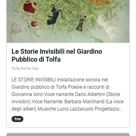
Le Storie Invisibili nel Giardino
Pubblico di Tolfa
Tolfa, Rome, Italy
LE STORIE INVISIBILI Installazione sonora nel
Giardino pubblico di Tolfa Poesie e racconti di
Giovanna Iorio Voce narrante Dario Albertini (Storie
invisibili) Voce Narrante: Barbara Marchand (La voce
degli alberi) Musiche Lucio Lazzaruolo Progettazione
e realizzazione: Giovanna Iorio Progetto culturale
free
commissionato dal Comune di Tolfa (luglio 2020)
Quindici incantevoli storie invisibili vi aspettano nel