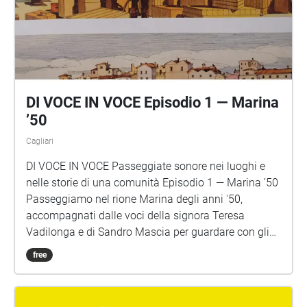
DI VOCE IN VOCE Episodio 1 — Marina
’50
Cagliari
DI VOCE IN VOCE Passeggiate sonore nei luoghi e
nelle storie di una comunità Episodio 1 — Marina ’50
Passeggiamo nel rione Marina degli anni '50,
accompagnati dalle voci della signora Teresa
Vadilonga e di Sandro Mascia per guardare con gli
occhi di una bambina, un quartiere che non esiste
free
più. Realizzata da Marco Spanu (Inmediazione) con
la collaborazione del gruppo "Multilab Accresce",
questa passeggiata è una delle attività del progetto