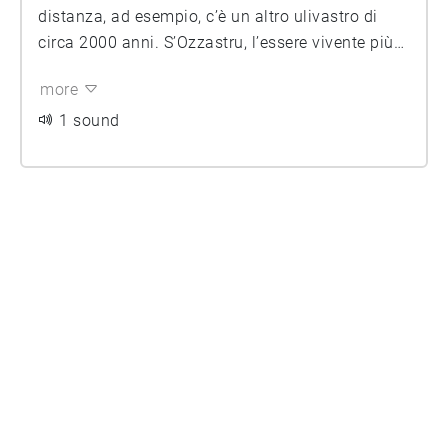
distanza, ad esempio, c’è un altro ulivastro di
circa 2000 anni. S’Ozzastru, l’essere vivente più
vecchio d’Italia, ha oltre 4000 anni: è un
more
esemplare di Olea europaea e, nonostante l’età,
gode di ottima salute.
1 sound