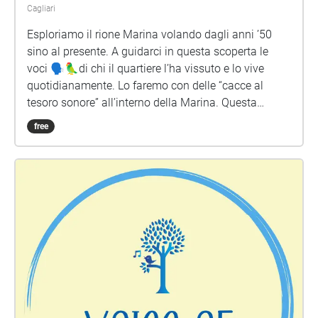
Cagliari
Esploriamo il rione Marina volando dagli anni ’50
sino al presente. A guidarci in questa scoperta le
voci 🗣️🦜di chi il quartiere l’ha vissuto e lo vive
quotidianamente. Lo faremo con delle “cacce al
tesoro sonore” all’interno della Marina. Questa
settimana andremo alla ricerca del cibo del
free
“quartiere educante”.🥙🍕🥘🥩🍅😋 Seguiamo il
percorso segnato sulla mappa (digitale e cartacea)
andando alla caccia di 6 frasi legate al cibo alla
Marina negli anni '50. Gli audio 🔊 sono posizionati
ma non sono segnalati sulla mappa: si attiveranno
all'improvviso, quando ci passerete vicino. Per
rendere più divertente la ricerca, alcuni audio sono
posizionati fuori dal percorso, in una via o vicolo
laterale. Ogni frase equivale a 5 punti: c'è una
settima frase, molto ben nascosta, che ha un bonus
di 10 punti. Durante la camminata dovrete anche