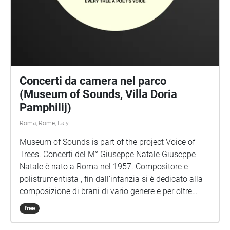
Concerti da camera nel parco
(Museum of Sounds, Villa Doria
Pamphilij)
Roma, Rome, Italy
Museum of Sounds is part of the project Voice of
Trees. Concerti del M° Giuseppe Natale Giuseppe
Natale è nato a Roma nel 1957. Compositore e
polistrumentista , fin dall’infanzia si è dedicato alla
composizione di brani di vario genere e per oltre
quarant’anni ha scritto musiche per le immagini. Dal
free
2017, mosso da una forte spinta interiore, ha deciso
di recuperare le composizioni di musica da camera