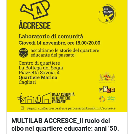
"Accresce: dalla comunità al quartiere educante",
finanziato dalla Fondazione Con i Bambini e
realizzato in partenariato dall'associazione Efys,
Inmediazione, F4CR, Unica Radio, Istituto
comprensivo Satta Spano De Amicis, Comune di
Cagliari e Università degli Studi di Cagliari. Questa
passeggiata è stata cofinanziata col contributo del
Comune di Cagliari - Assessorato Cultura e
Spettacolo - determinazione dirigenziale n. n.5315
del 06/08/2025.
MULTILAB ACCRESCE_il ruolo del
cibo nel quartiere educante: anni '50.