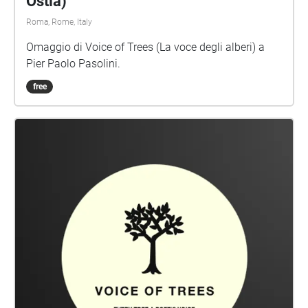
Ostia)
Enrica Corona (Dallo story board inedito de "Le storie
Roma, Rome, Italy
invisibili" Orecchio Acerbo- Ars in Fabula 2017)
Fotografie di Tomasa Pala
Omaggio di Voice of Trees (La voce degli alberi) a
Pier Paolo Pasolini.
free