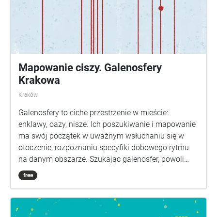
Mapowanie ciszy. Galenosfery
Krakowa
Kraków
Galenosfery to ciche przestrzenie w mieście:
enklawy, oazy, nisze. Ich poszukiwanie i mapowanie
ma swój początek w uważnym wsłuchaniu się w
otoczenie, rozpoznaniu specyfiki dobowego rytmu
na danym obszarze. Szukając galenosfer, powoli
otwiera się przed słuchającym wyjątkowy świat -
free
soundscape i miasto, które odsłania swoją
dźwiękową tożsamość. Galenosfery nie da się
jednoznacznie zdefiniować. Odkrywanie stref ciszy