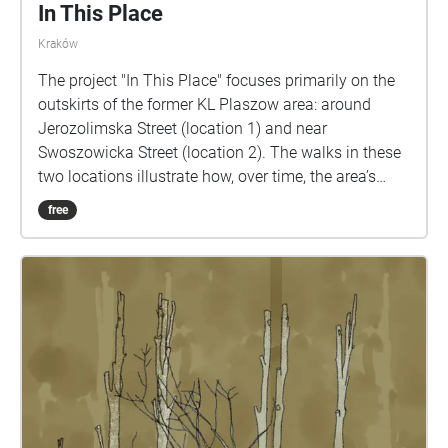
In This Place
Kraków
The project "In This Place" focuses primarily on the
outskirts of the former KL Plaszow area: around
Jerozolimska Street (location 1) and near
Swoszowicka Street (location 2). The walks in these
two locations illustrate how, over time, the area’s
development, its audiosphere, urban planning, and
free
its symbolic significance have changed. Location 1:
Human voices – statements from residents,
researchers, guides, descendants, decision-makers;
individuals who interact with this space in various
ways and assign different meanings to it. The choice
of the first location shows how closely the local
community operates in proximity to the post-camp
space. It explores the extent to which the modern
fabric of the area, as well as its residential and
service infrastructure, intertwine with the space of