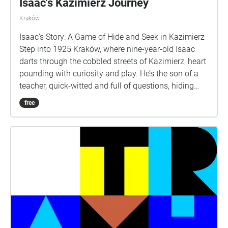
Isaac's Kazimierz Journey
Kraków
Isaac’s Story: A Game of Hide and Seek in Kazimierz
Step into 1925 Kraków, where nine-year-old Isaac
darts through the cobbled streets of Kazimierz, heart
pounding with curiosity and play. He’s the son of a
teacher, quick-witted and full of questions, hiding
behind stone corners, slipping past market stalls,
free
and whispering secrets of the neighbourhood’s past.
This isn’t a history lesson — it’s a game. And you’ve
just been invited to play. Ready or not… here he
comes. Step into 1920s Kraków through the eyes of
Isaac, a lively nine-year-old boy with a sharp ear,
quick feet, and a love for hiding places. As you follow
his secret route through the alleys and courtyards of
Kazimierz, he invites you to hear the sounds he
hears — the snap of chalk, the whisper of prayer, the
clatter of carts and bread trays. This is not a