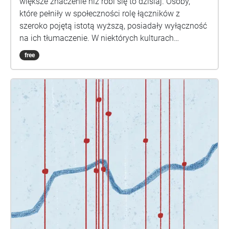
większe znaczenie niż robi się to dzisiaj. Osoby,
które pełniły w społeczności rolę łączników z
szeroko pojętą istotą wyższą, posiadały wyłączność
na ich tłumaczenie. W niektórych kulturach
uważano, że wydarzenia w snach są równie realne
free
jak rzeczywistość. Stąd za cudzołóstwo popełnione
we śnie, ponosiło się taką karę, jakby odbyło się to
naprawdę.