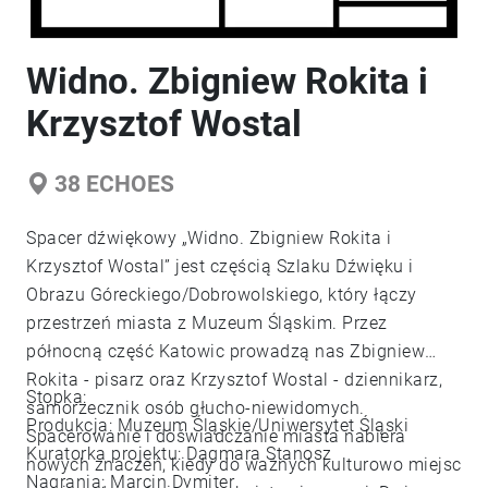
Widno. Zbigniew Rokita i
Krzysztof Wostal
38
ECHOES
Spacer dźwiękowy „Widno. Zbigniew Rokita i
Krzysztof Wostal” jest częścią Szlaku Dźwięku i
Obrazu Góreckiego/Dobrowolskiego, który łączy
przestrzeń miasta z Muzeum Śląskim. Przez
północną część Katowic prowadzą nas Zbigniew
Rokita - pisarz oraz Krzysztof Wostal - dziennikarz,
Stopka:
samorzecznik osób głucho-niewidomych.
Produkcja: Muzeum Śląskie/Uniwersytet Śląski
Spacerowanie i doświadczanie miasta nabiera
Kuratorka projektu: Dagmara Stanosz
nowych znaczeń, kiedy do ważnych kulturowo miejsc
Nagrania: Marcin Dymiter