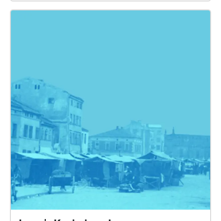
Kraków i wsłuchać się w miasto. W utworze
wykorzystano nagrania wypowiedzi Tadeusza
Kantora z Archiwum Cricoteki. Dofinansowano ze
środków Ministra Kultury i Dziedzictwa Narodowego
pochodzących z Funduszu Promocji Kultury w
ramach programu „Zamówienia kompozytorskie”,
realizowanego przez Instytut Muzyki i Tańca.