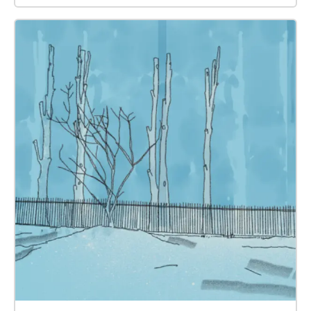
nieodwołalnie zmienia się krajobraz dźwiękowy
miasta. W projekcie Tramwaj widmo zapraszamy do
odkrywania miejskiego palimpsestu – tej niezwykłej
właściwości miasta, dzięki której to, co stare, nie
daje całkiem o sobie zapomnieć, prześwituje tu i tam
spod warstw nowego. Koncepcja artystyczna, spacer
dźwiękowy, nagrania terenowe: Marcin Dymiter aka
Emiter Koordynator projektu: Monika Widzicka
Tramwaj widmo powstaje jako część
międzynarodowego projektu Sounds of Changes,
współfinansowanego w ramach programu Unii
Europejskiej Kreatywna Europa.