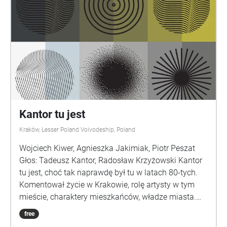
prezentujemy nagrania, które powstały podczas
badań etnograficznych. Za sprawą dźwięków w
dowolnej chwili możecie wyobrazić sobie, jak wokół
Was ożywa dziedzictwo miejsca. Kierownik projektu:
Andrzej Szoka Koncepcja spaceru: Monika Widzicka
Współpraca: Marcin Barski Spacer powstał w
ramach projektu „Pochód Lajkonika - niematerialne
dziedzictwo kulturowe w przestrzeni Krakowa”.
Dofinansowano ze środków Ministra Kultury i
Dziedzictwa Narodowego pochodzących z Funduszu
Kantor tu jest
Promocji Kultury
Kraków, Lesser Poland Voivodeship, Poland
Wojciech Kiwer, Agnieszka Jakimiak, Piotr Peszat
Głos: Tadeusz Kantor, Radosław Krzyżowski Kantor
tu jest, choć tak naprawdę był tu w latach 80-tych.
Komentował życie w Krakowie, rolę artysty w tym
mieście, charaktery mieszkańców, władze miasta.
Spacer dźwiękowy Wojciecha Kiwera, Agnieszki
free
Jakimiak i Piotra Peszata pozwoli przejść przez