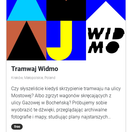
sightseeing tour, but a memory passed hand to
hand, from a boy who notices everything. Listen
closely. The city is still playing.
Tramwaj Widmo
Kraków, Małopolskie, Poland
Czy słyszeliście kiedyś skrzypienie tramwaju na ulicy
Mostowej? Albo zgrzyt wagonów skręcających z
ulicy Gazowej w Bocheńską? Próbujemy sobie
wyobrazić te dźwięki, przeglądając archiwalne
fotografie i mapy, studiując plany najstarszych
krakowskich linii tramwajowych. Jednak wraz ze
free
zmianą przebiegu torowisk i modernizacją taboru