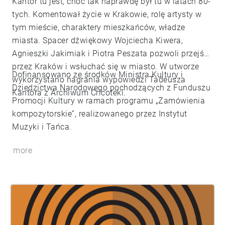
Kantor tu jest, choć tak naprawdę był tu w latach 80-
tych. Komentował życie w Krakowie, rolę artysty w
tym mieście, charaktery mieszkańców, władze
miasta. Spacer dźwiękowy Wojciecha Kiwera,
Agnieszki Jakimiak i Piotra Peszata pozwoli przejść
przez Kraków i wsłuchać się w miasto. W utworze
Dofinansowano ze środków Ministra Kultury i
wykorzystano nagrania wypowiedzi Tadeusza
Dziedzictwa Narodowego pochodzących z Funduszu
Kantora z Archiwum Cricoteki.
Promocji Kultury w ramach programu „Zamówienia
kompozytorskie”, realizowanego przez Instytut
Muzyki i Tańca.
more