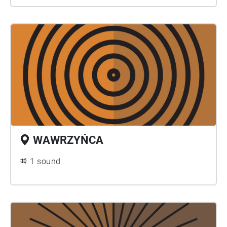
WAWRZYŃCA
1 sound