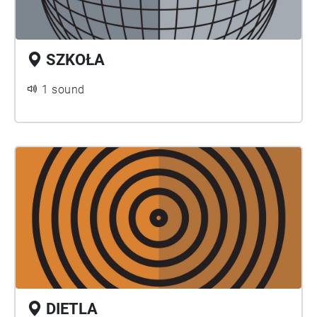
SZKOŁA
1 sound
DIETLA