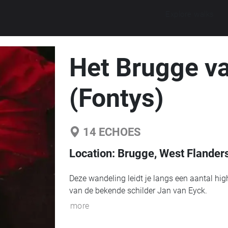
Explore walks
Het Brugge v
(Fontys)
14
ECHOES
Location:
Brugge, West Flander
Deze wandeling leidt je langs een aantal high
van de bekende schilder Jan van Eyck.
more