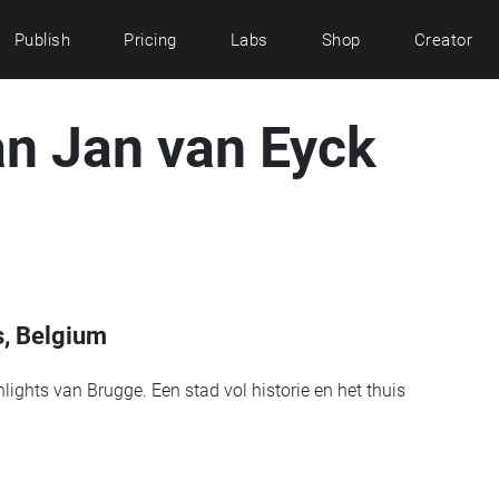
Publish
Pricing
Labs
Shop
Creator
an Jan van Eyck
s, Belgium
lights van Brugge. Een stad vol historie en het thuis