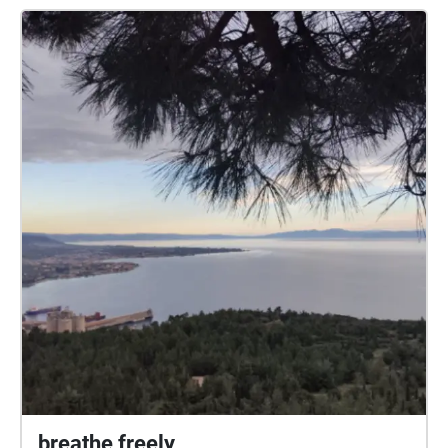
περίπατος περνά από το πάρκο και την εκκλησία
του Αγίου Κωνσταντίνου, προσφέροντας στιγμές
χαλάρωσης μέσα στο πράσινο. Η πορεία καταλήγει
στον Άναυρο, έναν όμορφο παραθαλάσσιο χώρο με
πάρκο, γλυπτά και άμεση επαφή με τη θάλασσα.
breathe freely