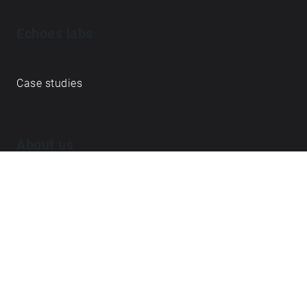
Echoes labs
Case studies
About us
Journal
FAQ
Contact