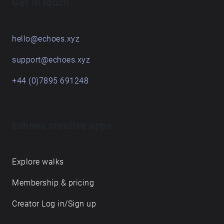
Get in touch
hello@echoes.xyz
support@echoes.xyz
+44 (0)7895 691248
Echoes creative apps
Explore walks
Membership & pricing
Creator Log in/Sign up