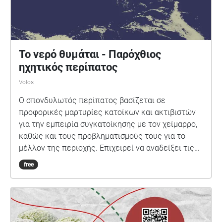
Το νερό θυμάται - Παρόχθιος
ηχητικός περίπατος
Volos
Ο σπονδυλωτός περίπατος βασίζεται σε
προφορικές μαρτυρίες κατοίκων και ακτιβιστών
για την εμπειρία συγκατοίκησης με τον χείμαρρο,
καθώς και τους προβληματισμούς τους για το
μέλλον της περιοχής. Επιχειρεί να αναδείξει τις
πολυεπίπεδες σχέσεις μεταξύ ανθρώπων,
free
φυσικών στοιχείων και κοινωνικοπολιτικών
δομών στην περιοχή του Κραυσίδωνα. Ενώ τον
καιρό των πλημμυρών δαιμονοποιήθηκε ο
χείμαρρος σχεδόν ως η αιτία του κακού, η
διεπιστημονική έρευνα επιχείρησε τη βιο-γραφία