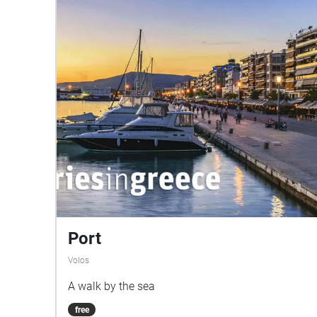
Port
Volos
A walk by the sea
free