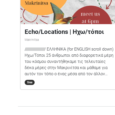
Echo/Locations | Ηχω/τόποι
Makrinitsa
//////////////////// ΕΛΛΗΝΙΚΑ (for ENGLISH scroll down)
Hχω/Τόποι 25 άνθρωποι από διαφορετικά μέρη
του κόσμου συναντήθηκαμε τις τελευταίες
δέκα μέρες στην Μακρινίτσα και μάθαμε για
αυτόν τον τόπο ο ένας μέσα από τον άλλον
(υφαίνοντας σχέσεις, φιλίες και
free
ανταλλάσσοντας γνώσεις). Ο χρόνος που
μοιραστήκαμε, κορυφώθηκε στη δημιουργία
ηχοπεριπάτων που αποτυπώνουν τις εμπειρίες
μας σε αυτόν τον τόπο. Η αφήγηση ιστοριών
καταδικασμένων στη λήθη, μας δίνει ελπίδα