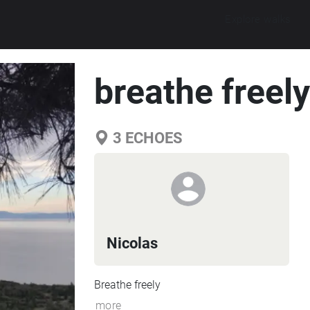
Explore walks
breathe freely
3
ECHOES
Nicolas
Breathe freely
more