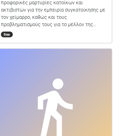
προφορικές μαρτυρίες κατοίκων και
ακτιβιστών για την εμπειρία συγκατοίκησης με
τον χείμαρρο, καθώς και τους
προβληματισμούς τους για το μέλλον της
περιοχής. Επιχειρεί να αναδείξει τις
free
πολυεπίπεδες σχέσεις μεταξύ ανθρώπων,
φυσικών στοιχείων και κοινωνικοπολιτικών
δομών στην περιοχή του Κραυσίδωνα. Ενώ τον
καιρό των πλημμυρών δαιμονοποιήθηκε ο
χείμαρρος σχεδόν ως η αιτία του κακού, η
διεπιστημονική έρευνα επιχείρησε τη βιο-
γραφία του ποταμού, εκτοπίζοντας το
ανθρώπινο είδος από το δεδομένο επίκεντρο
της Ιστορίας. Ο περίπατος αναδεικνύει
γενεαλογίες της βιομηχανικής επιβάρυνσης
του χειμάρρου και μετεγκατάστασης
ευάλωτων πληθυσμών (προσφύγων από τη
Μικρά Ασία) σε ευάλωτα τοπία, τα οποία στη
συνέχεια έγιναν κοινωνικά και πολιτικά