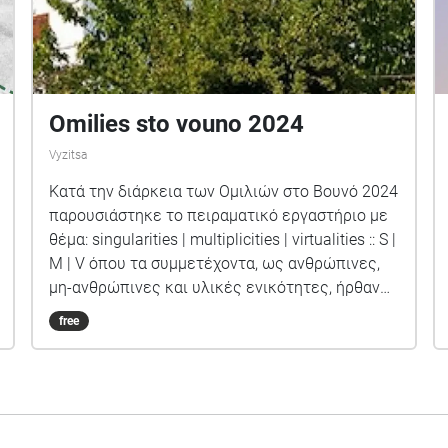
Omilies sto vouno 2024
Vyzitsa
Κατά την διάρκεια των Oμιλιών στο Βουνό 2024
παρουσιάστηκε το πειραματικό εργαστήριο με
θέμα: singularities | multiplicities | virtualities :: S |
M | V όπου τα συμμετέχοντα, ως ανθρώπινες,
μη-ανθρώπινες και υλικές ενικότητες, ήρθαν
σε επαφή μεταξύ τους, με τον τόπο, τους
free
ήχους, τις εικόνες, τα λεγόμενα αλλά και με
άυλες έννοιες όπως χώρος/τόπος/ρυθμός/
αριθμός/μοτίβο/δομή/χάος. Το εργαστήριο
πραγματοποιήθηκε σε χρόνους μεταξύ των
ομιλιών και οι διαδράσεις εκφράστηκαν