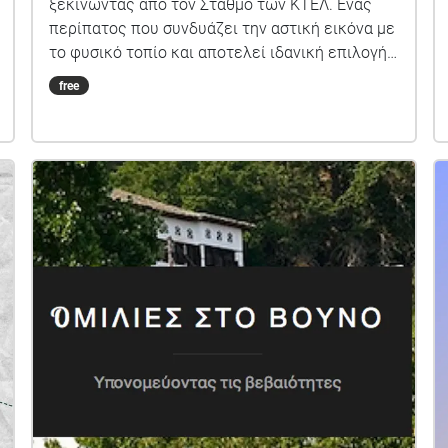
ξεκινώντας από τον Σταθμό των ΚΤΕΛ. Ένας
περίπατος που συνδυάζει την αστική εικόνα με
το φυσικό τοπίο και αποτελεί ιδανική επιλογή
για κάθε επισκέπτη που θέλει να γνωρίσει τον
free
Βόλο με τα πόδια. Ακολουθώντας την
παραλιακή διαδρομή, ο περίπατος περνά από
το πάρκο και την εκκλησία του Αγίου
Κωνσταντίνου, προσφέροντας στιγμές
χαλάρωσης μέσα στο πράσινο. Η πορεία
καταλήγει στον Άναυρο, έναν όμορφο
παραθαλάσσιο χώρο με πάρκο, γλυπτά και
άμεση επαφή με τη θάλασσα.