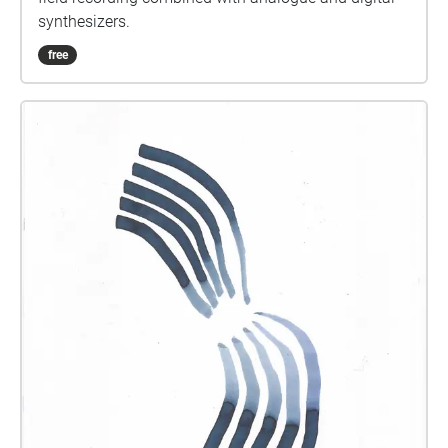
synthesizers.
free