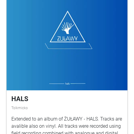
domu, gdy w pewnym momencie pociąg niemalże
dotknął brzegu Zalewu. Tam widziałem
znieruchomiałe fale, spienioną, zamarzniętą wodę i
załamujące się grzebienie, które gotowe były uderzyć
w jej taflę, ale tuż przed tym zastygły w bezruchu.
Czas na zewnątrz się zatrzymał a pociąg ciągle gnał,
tuduk, tuduk tuduk... Zrealizowano w ramach
Stypendium Kulturalnego Miasta Elbląg
HALS
Tolkmicko
Extended to an album of ŻUŁAWY - HALS. Tracks are
avalible also on vinyl. All tracks were recorded using
field recording combined with analogue and digital