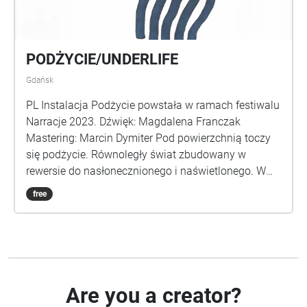
PODŻYCIE/UNDERLIFE
Gdańsk
PL Instalacja Podżycie powstała w ramach festiwalu
Narracje 2023. Dźwięk: Magdalena Franczak
Mastering: Marcin Dymiter Pod powierzchnią toczy
się podżycie. Równoległy świat zbudowany w
rewersie do nasłonecznionego i naświetlonego. W
podżyciu to, co ludzkie przeplata się z tym, co
free
nieludzkie. Korytarze zepchniętych wspomnień,
podtrzymywane kośćmi ziemi, migrują wraz z
korzeniami i ulegają przemieszczeniu. To właśnie w
ich ciasne przestrzenie spadają strzępy historii o
kobietach z oruńskiego Magdalenenheim. Głównym
zajęciem rezydentek tego „azylu dla upadłych
Are you a creator?
dziewcząt” była praca w pralni. Fragmenty