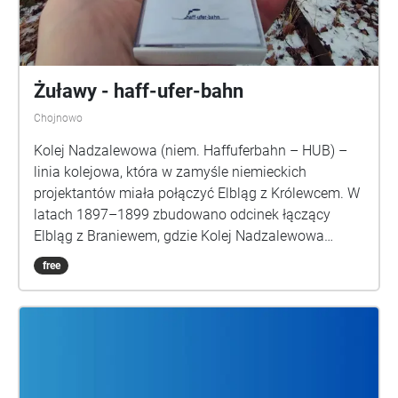
Żuławy - haff-ufer-bahn
Chojnowo
Kolej Nadzalewowa (niem. Haffuferbahn – HUB) –
linia kolejowa, która w zamyśle niemieckich
projektantów miała połączyć Elbląg z Królewcem. W
latach 1897–1899 zbudowano odcinek łączący
Elbląg z Braniewem, gdzie Kolej Nadzalewowa
łączyła się z Koleją Wschodnią umożliwiając dalszą
free
podróż aż do Królewca. Utwory, które usłyszysz
zostały zainspirowane moimi podróżami tą trasą w
późnych latach osiemdziesiątych. Płyta dostępna
jest też w formie wydawnictw CD, MC, LP. ...Zimno
było, jak pamiętam musiał być to styczeń. Miałem
lat sześć, może siedem. Jechaliśmy z Braniewa do