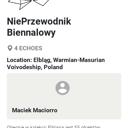
NiePrzewodnik
Biennalowy
4
ECHOES
Location:
Elbląg, Warmian-Masurian
Voivodeship, Poland
Maciek Maciorro
Obecnie w kolekcji Elbląga jest 55 obiektów