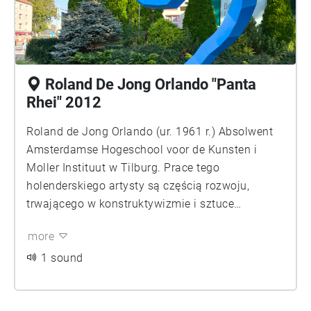
Warszawie (1969) oraz popiersia: Bolesława
Prusa, Stefana Żeromskiego, Ignacego Jana
Paderewskiego i Fryderyka Chopina. Jego
autorstwa były także płaskorzeźby umieszczone
Roland De Jong Orlando "Panta
na fasadzie kina „Praha”. Wspólnie z Teodorem
Rhei" 2012
Bursche zrealizował pomnik ku czci Polaków
pomordowanych w b. obozie koncentracyjnym w
Roland de Jong Orlando (ur. 1961 r.) Absolwent
Mauthausen. Jest także autorem rzeźby na
Amsterdamse Hogeschool voor de Kunsten i
nagrobku Stefana Jaracza na cmentarzu
Moller Instituut w Tilburg. Prace tego
Powązkowskim.
holenderskiego artysty są częścią rozwoju,
trwającego w konstruktywizmie i sztuce
geometryczno - abstrakcyjnej. Zazwyczaj
more
punktem wyjściowym dla jego prac jest
porządek. Jest to oczywiste już w momencie
1 sound
wyboru materiału, z którego powstają prace -
prostych lub skręconych tub oraz belek. Materiał