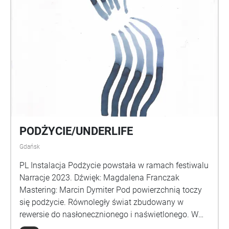
PODŻYCIE/UNDERLIFE
Gdańsk
PL Instalacja Podżycie powstała w ramach festiwalu
Narracje 2023. Dźwięk: Magdalena Franczak
Mastering: Marcin Dymiter Pod powierzchnią toczy
się podżycie. Równoległy świat zbudowany w
rewersie do nasłonecznionego i naświetlonego. W
podżyciu to, co ludzkie przeplata się z tym, co