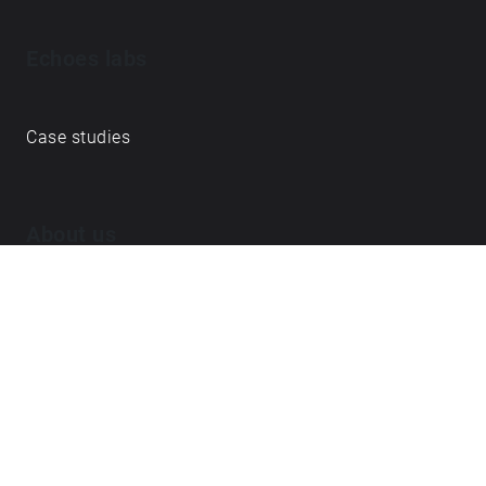
Echoes labs
Case studies
About us
Journal
FAQ
Contact