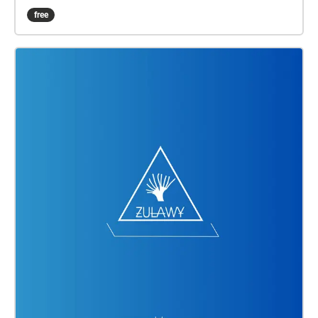
łączyła się z Koleją Wschodnią umożliwiając dalszą
free
podróż aż do Królewca. Utwory, które usłyszysz
zostały zainspirowane moimi podróżami tą trasą w
późnych latach osiemdziesiątych. Płyta dostępna
jest też w formie wydawnictw CD, MC, LP. ...Zimno
było, jak pamiętam musiał być to styczeń. Miałem
lat sześć, może siedem. Jechaliśmy z Braniewa do
domu, gdy w pewnym momencie pociąg niemalże
dotknął brzegu Zalewu. Tam widziałem
znieruchomiałe fale, spienioną, zamarzniętą wodę i
załamujące się grzebienie, które gotowe były uderzyć
w jej taflę, ale tuż przed tym zastygły w bezruchu.
Czas na zewnątrz się zatrzymał a pociąg ciągle gnał,
tuduk, tuduk tuduk... Zrealizowano w ramach
Stypendium Kulturalnego Miasta Elbląg