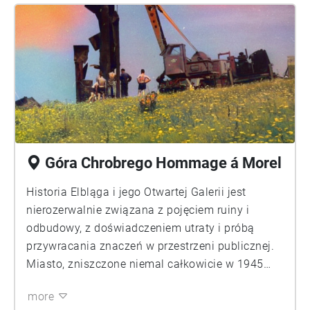
Góra Chrobrego Hommage á Morel
Historia Elbląga i jego Otwartej Galerii jest
nierozerwalnie związana z pojęciem ruiny i
odbudowy, z doświadczeniem utraty i próbą
przywracania znaczeń w przestrzeni publicznej.
Miasto, zniszczone niemal całkowicie w 1945
roku, stało się w latach sześćdziesiątych
more
laboratorium artystycznym, w którym