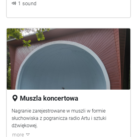
awangardowi twórcy – z inicjatywy Gerarda
1 sound
Kwiatkowskiego i Mariana Bogusza – podjęli
próbę wpisania sztuki w tkankę miasta, wciąż
noszącego na sobie ślady wojennej traumy.
Biennale Form Przestrzennych, zainicjowane w
1965 roku, było eksperymentem bez precedensu.
Po raz pierwszy w Polsce artyści awangardowi
współpracowali z robotnikami i inżynierami
wielkiego zakładu przemysłowego, Zakładów
Mechanicznych ZAMECH. Z tego mariażu sztuki i
przemysłu narodziły się monumentalne,
abstrakcyjne formy z metalu, które umieszczono
Muszla koncertowa
w przestrzeni miasta i jego okolic. Był to gest
radykalny – nie tylko artystycznie, ale i
Nagranie zarejestrowane w muszli w formie
społecznie. Formy przestrzenne, stojące wśród
słuchowiska z pogranicza radio Artu i sztuki
ruin, miały stać się symbolem odbudowy i
dźwiękowej.
otwarcia na nowoczesność. Do dziś zachowało
more