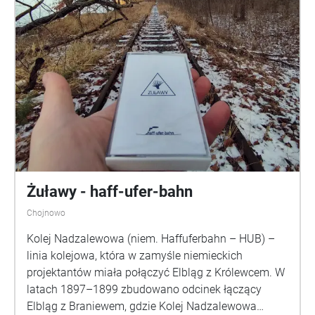
Funduszu Promocji Kultury
(@rezydenc.ja) na wydziale Uniwersytetu Biologii w
Gdańsku oraz podczas Festiwalu Narracje w
Gdańsku-Oliwie w 2018 roku.
Żuławy - haff-ufer-bahn
Chojnowo
Kolej Nadzalewowa (niem. Haffuferbahn – HUB) –
linia kolejowa, która w zamyśle niemieckich
projektantów miała połączyć Elbląg z Królewcem. W
latach 1897–1899 zbudowano odcinek łączący
Elbląg z Braniewem, gdzie Kolej Nadzalewowa