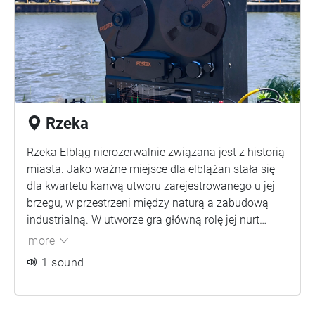
Marcin Barski, Patryk Daszkiewicz, Marcin Dymiter,
Maciej Olewniczak
Rzeka
Rzeka Elbląg nierozerwalnie związana jest z historią
miasta. Jako ważne miejsce dla elblążan stała się
dla kwartetu kanwą utworu zarejestrowanego u jej
brzegu, w przestrzeni między naturą a zabudową
industrialną. W utworze gra główną rolę jej nurt
nagrany in situ przy użyciu technik analogowych
more
oraz hydroforni.
1 sound