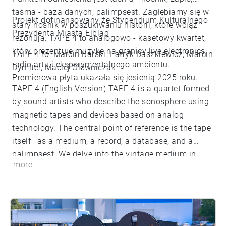
taśma - baza danych, palimpsest. Zagłębiamy się w
Projekt dofinansowany że Stypendium Kulturalnego
stary nośnik w poszukiwaniu historii, które wciąż
Prezydenta Miasta Elbląg
rezonują. TAPE 4 to analogowo - kasetowy kwartet,
który prezentuje muzykę na granicy live electronics,
TAPE 4 to: Marcin Barski, Patryk Daszkiewicz, Marcin
radio artu i eksperymentalnego ambientu.
Dymiter, Maciej Olewniczak
Premierowa płyta ukazała się jesienią 2025 roku.
TAPE 4 (English Version) ​TAPE 4 is a quartet formed
by sound artists who describe the sonosphere using
magnetic tapes and devices based on analog
technology. The central point of reference is the tape
itself—as a medium, a record, a database, and a
palimpsest. We delve into the vintage medium in
more
search of stories that still resonate today. TAPE 4 is
an analog cassette quartet that presents music on
the fringes of live electronics, radio art, and
experimental ambient. Their debut album is set to be
released in the fall of 2025. ​TAPE 4 consists of: