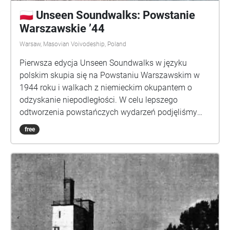
🇵🇱 Unseen Soundwalks: Powstanie
Warszawskie ’44
Warsaw, Masovian Voivodeship, Poland
Pierwsza edycja Unseen Soundwalks w języku
polskim skupia się na Powstaniu Warszawskim w
1944 roku i walkach z niemieckim okupantem o
odzyskanie niepodległości. W celu lepszego
odtworzenia powstańczych wydarzeń podjęliśmy
współpracę z Muzeum Powstania Warszawskiego.
free
Odcinki opowiadają o honorze i godności, ale
również o śmierci tysięcy warszawiaków i
kompletnej destrukcji miasta. Wszystkie zdjęcia
ilustrujące odcników pochodzą z kolekcji Muzeum
Powstania Warszawskiego. Uwagi do spacerów
proszę nadesłać na adres: unseen@culture.pl