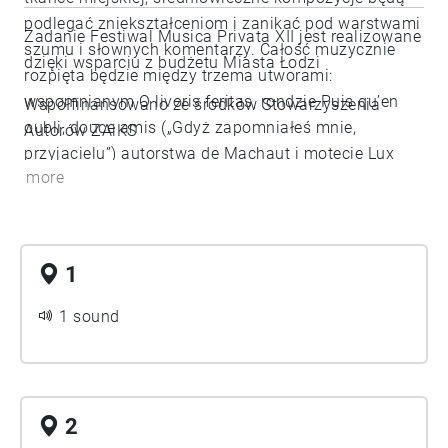
podlegać zniekształceniom i zanikać pod warstwami
Zadanie Festiwal Musica Privata XII jest realizowane
szumu i słownych komentarzy. Całość muzycznie
dzięki wsparciu z budżetu Miasta Łodzi
rozpięta będzie między trzema utworami:
wspomnianym O livoris feritas, rondzie Puis qu’en
Współfinansowano ze środków Stowarzyszenia
oubli, douce amis („Gdyż zapomniałeś mnie,
Autorów ZAiKS
przyjacielu”) autorstwa de Machaut i motecie Lux
more
purpurata radiis/Diligite iusticiam („Światło o
purpurowych promieniach/Szanujcie
sprawiedliwość”) Jacopa da Bologna, działającego
we Włoszech mniej więcej w tym samym czasie co
1
Guillaume we Francji. Co wyniknie z ryzykownego
połączenia przetworzonej muzyki dawnej z łódzką
1 sound
architekturą? Może kompletnie nic, a może ujawnią
się nowe znaczenia, których inaczej nie bylibyśmy w
stanie przewidzieć.
2