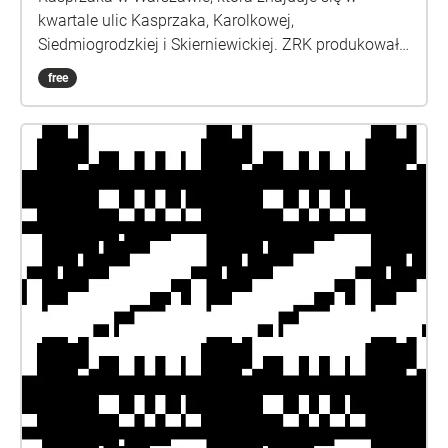
kwartale ulic Kasprzaka, Karolkowej,
Siedmiogrodzkiej i Skierniewickiej. ZRK produkowały
sprzęt do odtwarzania nośników audio: odbiorniki
free
lampowe, magnetofony szpulowe, magnetofony
kasetowe. W pewnym sensie były odpowiedzialne za
coś tak ulotnego, jak brzmienie, dźwięk muzyki,
której słuchało się z radia, z taśm szpulowych i kaset
w niejednym polskim domu. Po zakładach zostały
tylko ślady i trudno wyobrazić sobie dziś ich skalę
oraz rolę. Pamięć zaciera się, podobnie jak
wielokrotnie zapisana taśma, staje się mało
precyzyjna i tylko czasem jakiś fragment nagrań
(dźwiękowe ślady) daje o sobie znać, przebijając się
na powierzchnię. Zbieramy relacje, ulotne
wspomnienia, szukamy śladów w architekturze.
Wracamy do przeszłości miejsca, do zatartej, niczym
na taśmie, opowieści o Zakładach Radiowych
Kasprzaka. Projekt ZRK - Audioślady powstał w