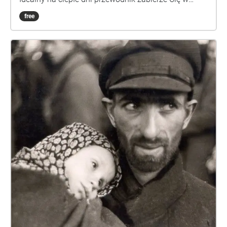
najciekawsze punkty założenia, byś mógł
free
dowiedzieć się więcej o jego historii. Więcej
informacji pod adresem: spacerawf.tumblr.com
Udanego spaceru!