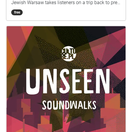
Jewish Warsaw takes listeners on a trip back to pre-
war Warsaw to experience the life and culture of
free
Warsaw’s Jews, who made up one third of the city’s
inhabitants. The series has been produced in both
English and Yiddish, the everyday language of
millions of Jews throughout Europe. Historical
oversight on the series as well as its Yiddish version
were made possible thanks to the expertise of Dr
Karolina Szymaniak from the Taube Department of
Jewish Studies at the University of Wrocław. This
season of Unseen Soundwalks was made by Free
Range Productions. Script Writing, Academic
Supervision: Karolina Szymaniak, PhD Audio
Production, Mixing and Editing: John Beauchamp
Sound Design and Audio Editing: Bartosz Panek
Production Support: Jarosław Kociszewski For more
information please visit Culture.pl