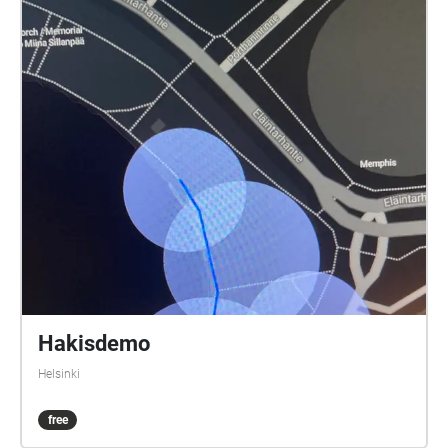
som gör rollerna är: Noa: Theo Zilliacus Siri: Rebecka
Mellgren Selma: Olivia Söderholm Abla: Beatrice
Holmström Frank: Samuel Bahne Märta: Saga
Sederholm Nalle: Oskar Pöysti Polisen: Stella Laine
Elna: Sue Lemström Elever på skolgården spelas av:
Livia Ahlström, Kajsa Degn, Bon Järf, Luna Lukka,
Salma Sarkola, Amie Sidibeh och Norah Thottungal.
Vi andra som har jobbat med äventyret är: Barbro
Ahlstedt, Clas Christiansen, Jessica Edén, Sofie
Gammals, Anne Hämäläinen, Timo Hietala, Niko
Ingman, Anna-Maija Kalén, Marina Meinander och
Are Nikkinen. Äventyret är gjort av Svenska Yle
drama. Vi hoppas att du ska ha en rolig och
spännande stund på din skolgård!
Hakisdemo
Helsinki
free