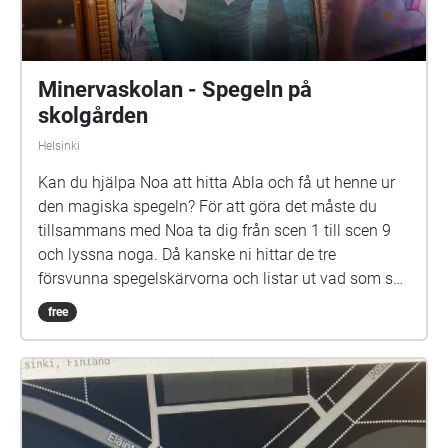
Minervaskolan - Spegeln på
skolgården
Helsinki
Kan du hjälpa Noa att hitta Abla och få ut henne ur
den magiska spegeln? För att göra det måste du
tillsammans med Noa ta dig från scen 1 till scen 9
och lyssna noga. Då kanske ni hittar de tre
försvunna spegelskärvorna och listar ut vad som ska
göras med dem. Det kan hända att fler försvunna
free
barn dyker upp i skärvorna. På skolgården kommer
du kanske också att möta Elna, som har gått i den
här skolan för länge sen. Hon är virrig, men det lönar
sig att lyssna på henne. Siri och Selma kan du
däremot gärna akta dig för. Spegeln på skolgården-
äventyret är skrivet av Monica Vikström-Jokela. De