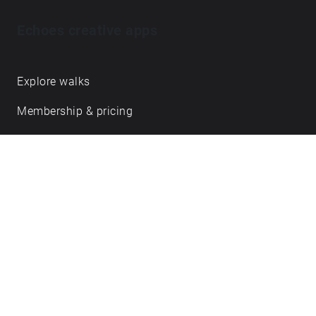
Echoes creative apps
Explore walks
Membership & pricing
Creator Log in/Sign up
Echoes labs
Case studies