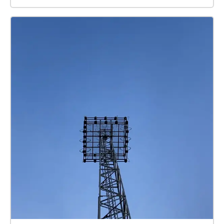
Lataa ääniteos, älä striimaa sitä. Kun Echoes tarjoaa
eri äänenlaadun vaihtoehtoja, valitse laaduksi
"professional". Tarkista, että puhelimesi WiFi on
päällä. Tämä parantaa GPS:n tarkkuutta. Sinun ei
tarvitse liittyä verkkoon! Puhelimien GPS-paikannus
ei aina toimi välittömästi. Anna GPS:lle kävelyn
alussa hetki paikantaa itsensä (ja sinut) kartalla!
Äänikävelyn käyttö puiston ulkopuolella Aloita
kävely sovelluksessa > napsauta näytön oikeassa
yläkulmassa olevia kolmea viivaa > poista käytöstä
”autoplay”. Voit nyt vierittää alaspäin ja kuunnella
jokaista Echoa. Esteettömyystiedot Litteraatit
löytyvät napauttamalla yksittäistä Echoa (kartalla
näkyvää äänikuplaa) ja valitsemalla sitten "see
more". Kaikki äänet sijaitsevat poluilla (ei
nurmikolla). Viimeiseen Echoon pääsee portaita
pitkin, mutta sen voi kuulla myös katutasossa.
Varothan liikennettä! Puistossa on paljon
istumapaikkoja. Lähimmät esteettömät WC:t ovat