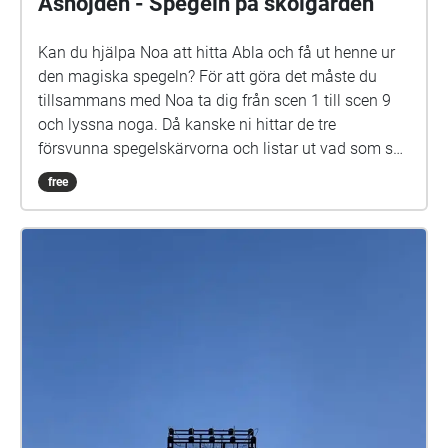
Åshöjden - Spegeln på skolgården
Kan du hjälpa Noa att hitta Abla och få ut henne ur
den magiska spegeln? För att göra det måste du
tillsammans med Noa ta dig från scen 1 till scen 9
och lyssna noga. Då kanske ni hittar de tre
försvunna spegelskärvorna och listar ut vad som ska
göras med dem. Det kan hända att fler försvunna
free
barn dyker upp i skärvorna. På skolgården kommer
du kanske också att möta Elna, som har gått i den
här skolan för länge sen. Hon är virrig, men det lönar
sig att lyssna på henne. Siri och Selma kan du
däremot gärna akta dig för. Spegeln på skolgården-
äventyret är skrivet av Monica Vikström-Jokela. De
som gör rollerna är: Noa: Theo Zilliacus Siri: Rebecka
Mellgren Selma: Olivia Söderholm Abla: Beatrice
Holmström Frank: Samuel Bahne Märta: Saga
Sederholm Nalle: Oskar Pöysti Polisen: Stella Laine
Elna: Sue Lemström Elever på skolgården spelas av: