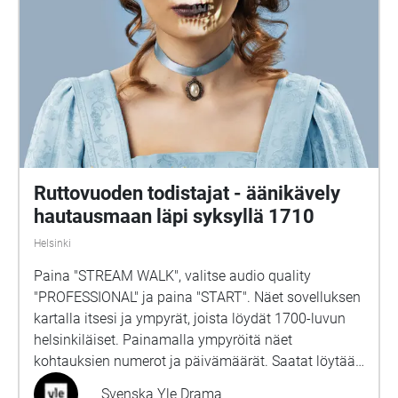
Ruttovuoden todistajat - äänikävely
hautausmaan läpi syksyllä 1710
Helsinki
Paina "STREAM WALK", valitse audio quality
"PROFESSIONAL" ja paina "START". Näet sovelluksen
kartalla itsesi ja ympyrät, joista löydät 1700-luvun
helsinkiläiset. Painamalla ympyröitä näet
kohtauksien numerot ja päivämäärät. Saatat löytää
ääniä myös ympyröiden ulkopuolelta. Aikamatka
Svenska Yle Drama