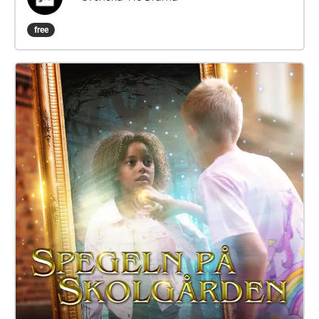
alkaa Bulevardin puoleiselta portilta ja kestää noin
puoli tuntia. Laita kuulokkeet korville ja astu
free
hautausmaalle vuoteen 1710, jolloin rutto surmasi
kaksi kolmasosaa Helsingin asukkaista. Esitystä ei
suositella alle 10-vuotiaille.