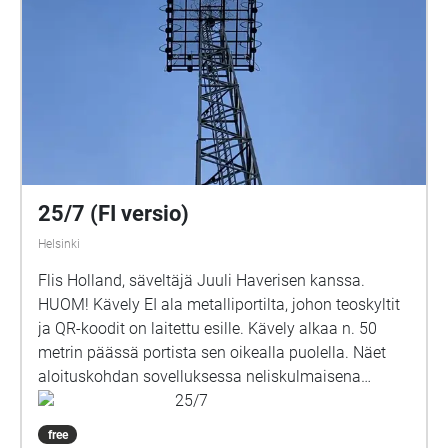
Livia Ahlström, Kajsa Degn, Bon Järf, Luna Lukka,
Salma Sarkola, Amie Sidibeh och Norah Thottungal.
Vi andra som har jobbat med äventyret är: Barbro
Ahlstedt, Clas Christiansen, Jessica Edén, Sofie
Gammals, Anne Hämäläinen, Timo Hietala, Niko
Ingman, Anna-Maija Kalén, Marina Meinander och
Are Nikkinen. Äventyret är gjort av Svenska Yle
drama. Vi hoppas att du ska ha en rolig och
spännande stund på din skolgård!
25/7 (FI versio)
Helsinki
Flis Holland, säveltäjä Juuli Haverisen kanssa.
HUOM! Kävely EI ala metalliportilta, johon teoskyltit
ja QR-koodit on laitettu esille. Kävely alkaa n. 50
metrin päässä portista sen oikealla puolella. Näet
aloituskohdan sovelluksessa neliskulmaisena
kuplana eli Echona puiston reunassa Redin puolella.
25/7
Vinkkejä parhaan kokemuksen saavuttamiseksi
free