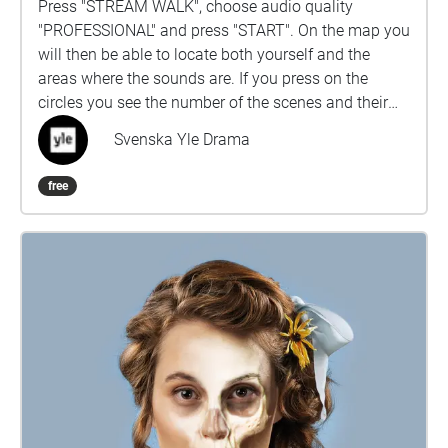
Press "STREAM WALK", choose audio quality
"PROFESSIONAL" and press "START". On the map you
will then be able to locate both yourself and the
areas where the sounds are. If you press on the
circles you see the number of the scenes and their
dates. Your audio journey begins at the yellow gate
Svenska Yle Drama
towards Bulevardi and lasts about half an hour. You
might also find sounds that are not seen on the map.
free
Put on your headphones and travel back to 1710,
when two thirds of Helsinki´s inhabitants died of the
plague and were buried in this very graveyard, today
also called the Plague Park. The audio drama is not
recommended for children under ten.