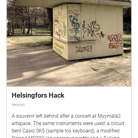
Mellgren Selma: Olivia Söderholm Abla: Beatrice
Holmström Frank: Samuel Bahne Märta: Saga
Sederholm Nalle: Oskar Pöysti Polisen: Stella Laine
Elna: Sue Lemström Elever på skolgården spelas av:
Livia Ahlström, Kajsa Degn, Bon Järf, Luna Lukka,
Salma Sarkola, Amie Sidibeh och Norah Thottungal.
Vi andra som har jobbat med äventyret är: Barbro
Ahlstedt, Clas Christiansen, Jessica Edén, Sofie
Gammals, Anne Hämäläinen, Timo Hietala, Niko
Ingman, Anna-Maija Kalén, Marina Meinander och
Are Nikkinen. Äventyret är gjort av Svenska Yle
drama. Vi hoppas att du ska ha en rolig och
spännande stund på din skolgård!
Helsingfors Hack
Helsinki
A souvenir left behind after a concert at Myymälä2
artspace. The same instruments were used: a circuit
bent Casio SK5 (sample toy keyboard), a modified