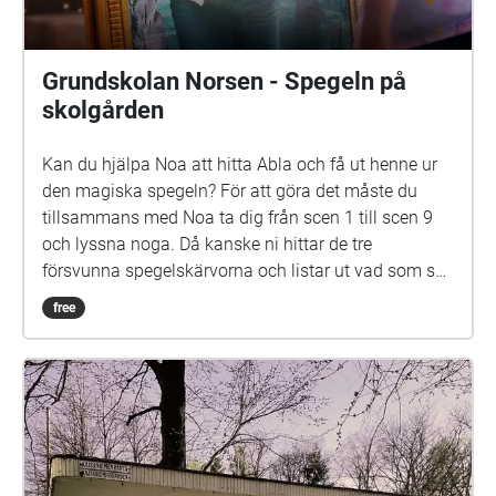
Grundskolan Norsen - Spegeln på
skolgården
Kan du hjälpa Noa att hitta Abla och få ut henne ur
den magiska spegeln? För att göra det måste du
tillsammans med Noa ta dig från scen 1 till scen 9
och lyssna noga. Då kanske ni hittar de tre
försvunna spegelskärvorna och listar ut vad som ska
göras med dem. Det kan hända att fler försvunna
free
barn dyker upp i skärvorna. På skolgården kommer
du kanske också att möta Elna, som har gått i den
här skolan för länge sen. Hon är virrig, men det lönar
sig att lyssna på henne. Siri och Selma kan du
däremot gärna akta dig för. Spegeln på skolgården-
äventyret är skrivet av Monica Vikström-Jokela. De
som gör rollerna är: Noa: Theo Zilliacus Siri: Rebecka