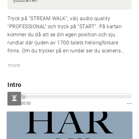
ljuddramer!
Tryck på "STREAM WALK", välj audio quality
"PROFESSIONAL" och tryck på "START". På kartan
kommer du då att se din egen position och sju
rundlar där ljuden av 1700-talets helsingforsare
finns. Om du trycker på en rundel ser du scenens
nummer och datum. Tidsresan börjar i rundeln
more
innanför den gula porten mot Bulevarden. Om du har
tur kan du under vandringens gång hitta ljud som
inte kan ses på kartan. Sätt på dig hörlurar och kliv
Intro
in på gravgården 1710 - året då två tredjedelar av
Helsingfors befolkning dog i pest. Tidsresan
00:00
--:--
rekommenderas inte för barn under tio år.