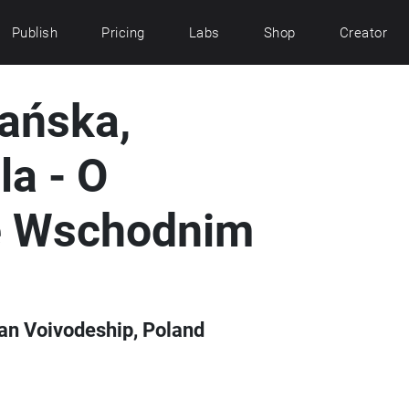
Publish
Pricing
Labs
Shop
Creator
ańska,
la - O
e Wschodnim
an Voivodeship, Poland