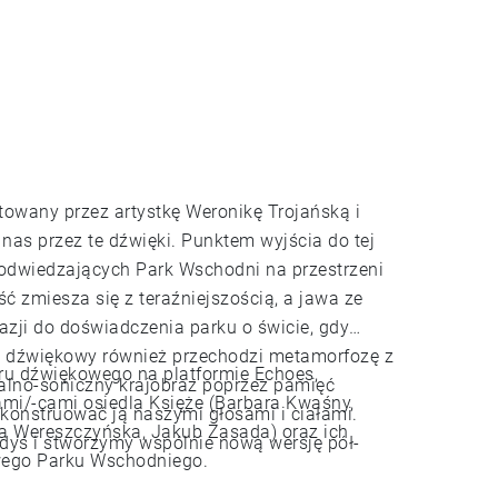
owany przez artystkę Weronikę Trojańską i
 nas przez te dźwięki. Punktem wyjścia do tej
b odwiedzających Park Wschodni na przestrzeni
ść zmiesza się z teraźniejszością, a jawa ze
azji do doświadczenia parku o świcie, gdy
zaż dźwiękowy również przechodzi metamorfozę z
u dźwiękowego na platformie Echoes,
alno-soniczny krajobraz poprzez pamięć
i/-cami osiedla Księże (Barbara Kwaśny,
konstruować ją naszymi głosami i ciałami.
la Wereszczyńska, Jakub Zasada) oraz ich
dyś i stworzymy wspólnie nową wersję pół-
wego Parku Wschodniego.