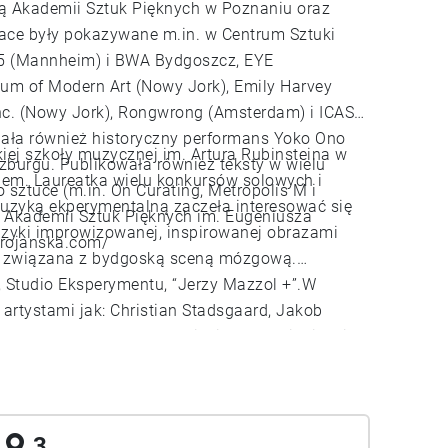
olwentką Akademii Sztuk Pięknych w Poznaniu oraz
race były pokazywane m.in. w Centrum Sztuki
25 (Mannheim) i BWA Bydgoszcz, EYE
 of Modern Art (Nowy Jork), Emily Harvey
Inc. (Nowy Jork), Rongwrong (Amsterdam) i ICAS
nała również historyczny performans Yoko Ono
dgoskiej szkoły muzycznej im. Artura Rubinsteina w
burgu. Publikowała również teksty w wielu
iem. Laureatka wielu konkursów solowych i
sztuce (m.in. On Curating, Metropolis M i
uzyką ekperymentalną zaczeła interesować się
ką Akademii Sztuk Pięknych im. Eugeniusza
uzyki improwizowanej, inspirowanej obrazami
trojanska.com/
est związana z bydgoską sceną mózgową.
’, Studio Eksperymentu, “Jerzy Mazzol +”.W
artystami jak: Christian Stadsgaard, Jakob
Paweł Knorps, Tomasz Pawlicki, Max Gwińciński.
 własnego języka muzycznego poruszając się w
ov i ambient.
3