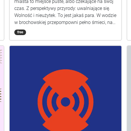
miasta to miejsce puste, albo czekające na swój
czas. Z perspektywy przyrody: uwalniające się.
Wolność i nieużytek. To jest jakaś para. W wodzie
w brochowskiej przepompowni pełno śmieci, na
ścianie unosił się wibrujący odbłysk z
free
powierzchni wody, jak dym z ust, jak opowieść.
Opowieść kryje się w ceglanej studni wyłaniająca
się z tafli wody i szelest zeszłorocznych liści na
bukach. Są tam kiełże i ich przyjaciele. Mielą te
liście, słychać chrumkanie. Chodzenie po
krzakach ma swoją wartość terapeutyczną,
nieużytek to przestrzeń ścieżek, wędrówek,
pogranicze prawa, a także miejsce pierwotnej
czujności. Ziemia na brochowie jest czarna, tak
czarna, że chodzą o nim legendy, jakoby Niemcy
przywieźli tutaj ukraiński czarnoziem.
Wyobrażam sobie pociągi wypełnione ziemią,
które potem są rozwożone, a następnie
rozwałkowywane po okolicy. To nieprawda, ale