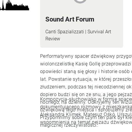
Sound Art Forum
Canti Spazializzati | Survival Art
Review
Performatywny spacer dźwiękowy przygot
wiolonczelistkę Kasię Gollę przeprowadzi
opowieści staną się głosy i historie osó
lat. Powstanie sytuacja, w której przeszło
złudzeniem, podczas tej niecodziennej ok
dopiero budzi się on ze snu, a jego pej
Kompozycja-słuchowisko w formie spacer
nocnego, na dzienny. Odkryjemy ten wizu
dokumentującego rozmowy z mieszkankam
dźwiękową tego miejsca i spróbujemy zre
Aleksandra Klimek, Matesuz Ośko, Urszu
Przypomnimy sobie czym ten park był kie
wspomnienia na temat pejzażu dźwięko
magicznej rzeczywistości.