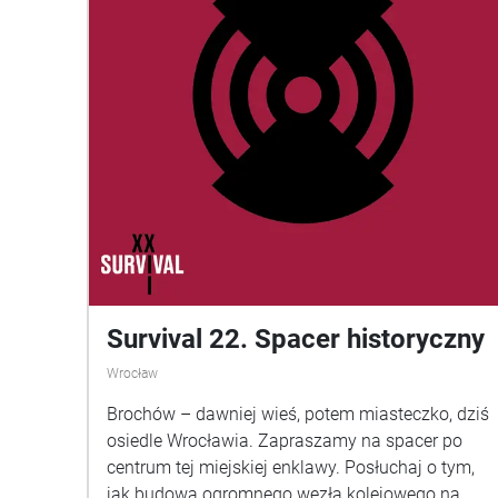
Survival 22. Spacer historyczny
Wrocław
Brochów – dawniej wieś, potem miasteczko, dziś
osiedle Wrocławia. Zapraszamy na spacer po
centrum tej miejskiej enklawy. Posłuchaj o tym,
jak budowa ogromnego węzła kolejowego na