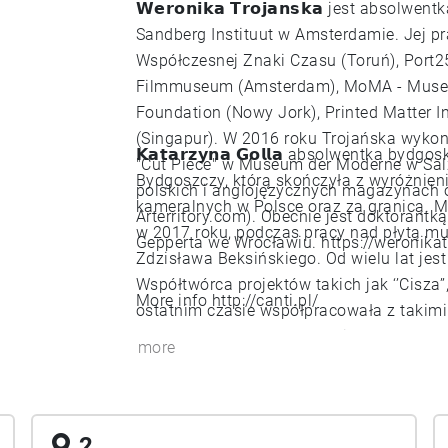
𝗪𝗲𝗿𝗼𝗻𝗶𝗸𝗮 𝗧𝗿𝗼𝗷𝗮𝗻𝘀𝗸𝗮 jest abs
Sandberg Instituut w Amsterdamie. Jej p
Współczesnej Znaki Czasu (Toruń), Port
Filmmuseum (Amsterdam), MoMA - Museum
Foundation (Nowy Jork), Printed Matter 
(Singapur). W 2016 roku Trojańska wyko
𝗞𝗮𝘁𝗮𝗿𝘇𝘆𝗻𝗮 𝗚𝗼𝗹𝗹𝗮 absolwentka by
"Cut Piece" w Museum der Moderne w Salz
Bydgoszczy, którą skończyła z wyróżnien
polskich i anglojęzycznych magazynach o 
kameralnych w Polsce oraz za granicą. M
Arterritory.com). Obecnie jest doktorant
w 2017 roku, podczas pracy nad płytą m
Gepperta we Wrocławiu.
https://weronika
Zdzisława Beksińskiego. Od wielu lat j
Współtwórca projektów takich jak ‘’Cisza’
More info
http://canti.pl/
ostatnim czasie współpracowała z takimi 
Kullberg, Kresten Osgood, Piotr Grygor, 
more
Aktualnie skupia się na poszukiwaniach
obszarach audio-field, performansu, impr
2