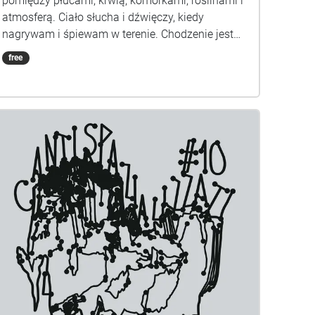
pomiędzy płucami, krwią, komórkami, roślinami i
atmosferą. Ciało słucha i dźwięczy, kiedy
nagrywam i śpiewam w terenie. Chodzenie jest
prostym narzędziem choreograficznym, które
free
generuje wielozmysłowe zdarzenia. Zapraszamy
na performans wokalny w formie spaceru
dźwiękowego na Wyspie Opatowickiej, który
zostanie poprowadzony przez choreografkę Alicję
Czyczel. Bliskość Odry będzie inspiracją do
partytur ruchowych i ćwiczeń ze słuchania, które
artystka zaproponuje osobom uczestniczącym w
spacerze. BIO Alicja Czyczel jest artystką
działającą na pograniczu choreografii, sztuk
wizualnych i edukacji eksperymentalnej. Jej
praktyka artystyczna opiera się na queerowo-
feministycznych metodologiach i tworzeniu
bezpiecznych przestrzeni do ruchu, dzielenia się
wiedzą i doświadczania przyjemności. Czyczel
tworzy choreografie sceniczne, kolektywne i