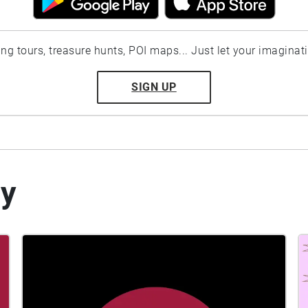
ting tours, treasure hunts, POI maps... Just let your imaginat
SIGN UP
by