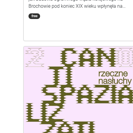
Brochowie pod koniec XIX wieku wpłynęła na
kształt tej przestrzeni i losy jej mieszkańców.
free