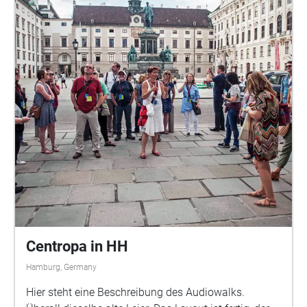
Birgit Kiupel, Produktion: Christian Alpen, Musik:
Melanie Mehring Herzlichen Dank für Bild- und
Rechtefragen: Janina Aydin & Birgit Delius, Stiftung
Historische Museen Hamburg, Museum für
Hamburgische Geschichte; Dr. Biagia Bongiorno,
Denkmalschutzamt; Joachim Frank, Staatsarchiv
Hamburg; Karl Heinz Hoffmann, Hamburgisches
Architekturarchiv; Kristina Sassenscheidt,
Denkmalverein; Elke Schneider, Altonaer Museum;
Holger Schuett, Porschelok Group; Kristina Vagt;
Klaus Wupper, Wupper Digitale Fotografie
Centropa in HH
Hamburg, Germany
Hier steht eine Beschreibung des Audiowalks.