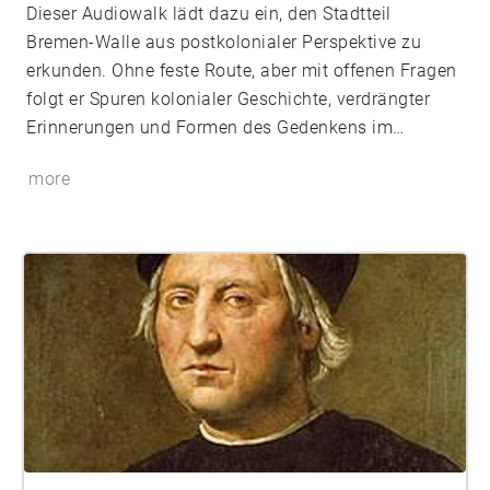
Dieser Audiowalk lädt dazu ein, den Stadtteil
Bremen-Walle aus postkolonialer Perspektive zu
erkunden. Ohne feste Route, aber mit offenen Fragen
folgt er Spuren kolonialer Geschichte, verdrängter
Erinnerungen und Formen des Gedenkens im
Stadtraum. Inspiriert von im Seminar behandelten
more
Konzepten und Theorien zu dekolonialen
Stadtführungen und Erinnerung, regt der Walk dazu
an, alltägliche Orte neu zu lesen: Wer wird erinnert?
Wer bleibt unsichtbar? Und wie könnte ein
gerechteres Erinnern in der Stadt aussehen?
Entstanden im Rahmen des Seminars "Bremen
entokolonialisieren – Spuren, Strategien,
Stadtrundgänge" im Sommersemester 2025 am
Institut für Kulturwissenschaft an der Universität
Bremen. Von Shajana Reuter, Timo Kreyer und Mia
Mulack.