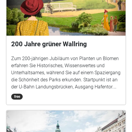
Sonntagen nehmen wir euch mit auf 90-minütige
Stadtspaziergänge, bei denen wir uns
unterschiedlichen Orten und Geschichten annähern
oder gar selbst Teil davon werden. Über FORMAT:
FORMAT ist eine interdisziplinäre und hybride
Veranstaltungsreihe, die von November 2021 bis
200 Jahre grüner Wallring
September 2022 am Güterbahnhof Bremen
stattfindet. Die Künstler:innen Mari Lena Rapprich
Zum 200-jährigen Jubiläum von Planten un Blomen
und Norbert Bauer initiieren eine Reihe aus
erfahren Sie Historisches, Wissenswertes und
Gesprächen, Diskussionen, Lecture-Performances
Unterhaltsames, während Sie auf einem Spaziergang
und Spaziergängen mit über-/regionalen Gästen.
die Schönheit des Parks erkunden. Startpunkt ist an
der U-Bahn Landungsbrücken, Ausgang Hafentor.
Dort können Sie mit der Einführung starten. Dauer
free
des Soundwalks: ca. 2,5 - 3 Stunden Der Soundwalk
basiert auf einer sechsteiligen Podcast-Reihe.
Weitere Informationen und den vollständigen
Podcast zum nachhören finden Sie unter:
https://www.gruenerwallring-200.de/ Autorin: Dr.