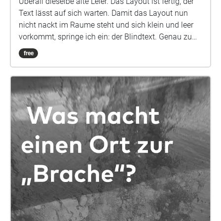
Überall dieselbe alte Leier. Das Layout ist fertig, der
Text lässt auf sich warten. Damit das Layout nun
nicht nackt im Raume steht und sich klein und leer
vorkommt, springe ich ein: der Blindtext. Genau zu
diesem Zwecke erschaffen, immer im Schatten
free
meines großen Bruders »Lorem Ipsum«, freue ich
mich jedes Mal, wenn Sie ein paar Zeilen lesen. Denn
esse est percipi - Sein ist wahrgenommen werden.