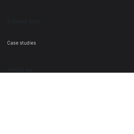
Echoes labs
Case studies
About us
Journal
FAQ
Contact