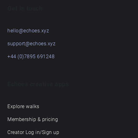
267137\_\_claudius\_\_bubbles,
Get in touch
103104\_\_jovica\_\_layers-018-alchemic-hunting-
125; 133863\_\_vhlam\_\_ext-red-sea;
433811\_\_archos\_\_vitamin-tablet.
hello@echoes.xyz
support@echoes.xyz
+44 (0)7895 691248
Echoes creative apps
Explore walks
Membership & pricing
Creator Log in/Sign up