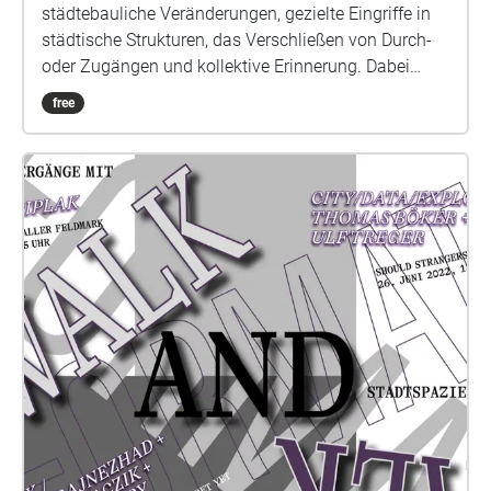
städtebauliche Veränderungen, gezielte Eingriffe in
städtische Strukturen, das Verschließen von Durch-
oder Zugängen und kollektive Erinnerung. Dabei
führt uns ZEFAK an vergessene Orte, die immer noch
free
da sind, und thematisiert auf poetische sowie
politische Weise, welche Geschichten einen Ort
prägen und wie Geschichte um bzw. neu geschrieben
wird, wenn wir Orte eliminieren. ZEFAK schafft
Räume und Plattformen, um u.a. zeitliche und
räumliche Verhandlungen zum Thema Gerechtigkeit
im weitesten Sinne zu inszenieren und dadurch die
Dichotomien von Selbst/Anderen, Mensch/Nicht-
Mensch, Kultur/Natur usw. zu destabilisieren. Das
Kollektiv arbeitet oftmals mit Versprachlichungen
und Texten, um eine kritischen Reflexionen über die
aktuellen globalen Machtstrukturen anzuregen.
ZEFAK thematisiert und fokussiert die Umgestaltung
institutioneller Räume und versucht durch das
Bereitstellen interdisziplinärer Plattformen für lokale