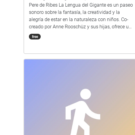
Pere de Ribes La Lengua del Gigante es un paseo
sonoro sobre la fantasía, la creatividad y la
alegría de estar en la naturaleza con niños. Co-
creado por Anne Rooschüz y sus hijas, ofrece un
juego sensorial y una experiencia musical.
free
Llevarás auriculares. Te guiará la voz de una niña
de diez años. Pasearás por un paisaje repleto de
criaturas maravillosas, enmarcado musicalmente
por la flautista Marina Varela Lozano, la
violonchelista Montserrat Colomé y la soprano
Paula Nogueira. ¡Vamos a pasear con sonido!