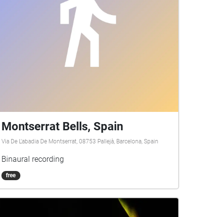
Montserrat Bells, Spain
Via De L'abadia De Montserrat, 08753 Pallejà, Barcelona, Spain
Binaural recording
free