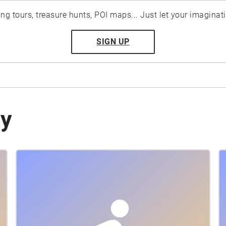
ting tours, treasure hunts, POI maps... Just let your imaginat
SIGN UP
by