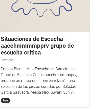
Situaciones de Escucha -
aacehmmmmpprv grupo de
escucha crítica
Barcelona
Para la Bienal de la Escucha en Barcelona, el
Grupo de Escucha Crítica aacehmmmmpprv,
propone un mapa que pone en relación una
selección de las piezas curadas por Soledad
García Saavedra, Alecia Neo, Suvani Suri y
Brandon LaBelle, con el territorio de la ciudad de
free
Barcelona. A través de la aplicación echoes.xyz