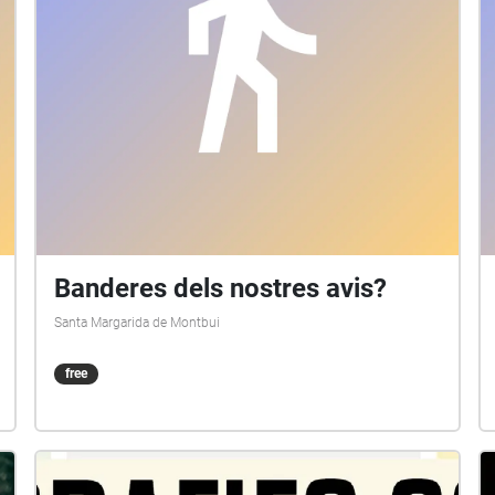
Banderes dels nostres avis?
Santa Margarida de Montbui
free