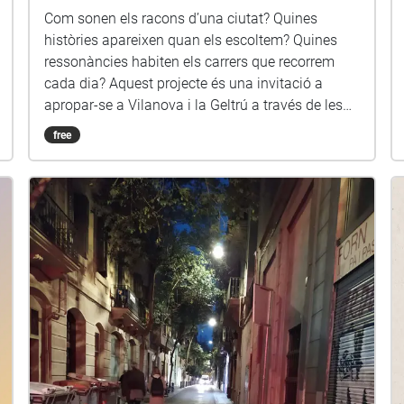
Com sonen els racons d’una ciutat? Quines
històries apareixen quan els escoltem? Quines
ressonàncies habiten els carrers que recorrem
cada dia? Aquest projecte és una invitació a
apropar-se a Vilanova i la Geltrú a través de les
seves sonoritats, ressonàncies i memòries
free
invisibles. Més que una audioguia o un relat
històric lineal, Cartografies sonores proposa una
experiència d’escolta: una manera de caminar la
ciutat deixant-se travessar pels sons, les veus, les
músiques i les reverberacions que conformen la
seva vida quotidiana. Al llarg del passeig,
diferents punts del mapa activen peces sonores
creades específicament per a aquests llocs a
partir de relats d’habitants, llegendes, cançons
populars, paisatges sonors i imaginaris locals. En
escoltar-les in situ, diferents temps se
superposen i revelen les múltiples capes que