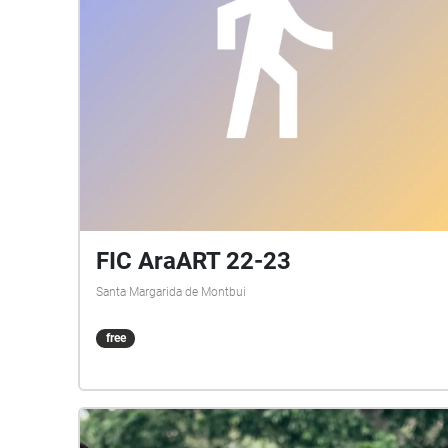
FIC AraART 22-23
Santa Margarida de Montbui
free