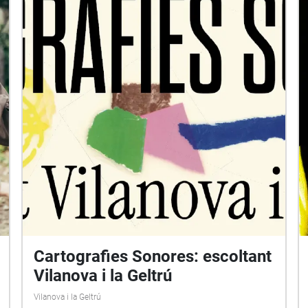
Cartografies Sonores: escoltant
Vilanova i la Geltrú
Vilanova i la Geltrú