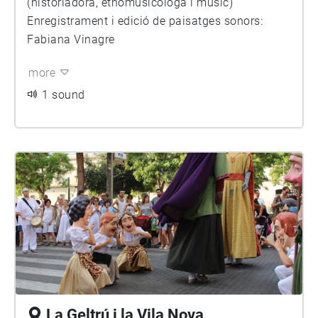
(historiadora, etnomusicòloga i músic)
Enregistrament i edició de paisatges sonors:
Fabiana Vinagre
more
1 sound
La Geltrú i la Vila Nova