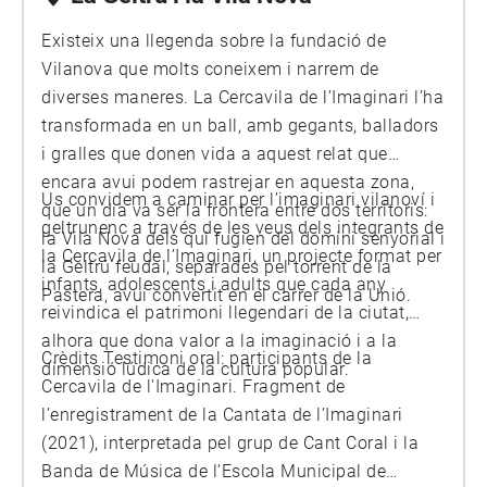
Existeix una llegenda sobre la fundació de
Vilanova que molts coneixem i narrem de
diverses maneres. La Cercavila de l’Imaginari l’ha
transformada en un ball, amb gegants, balladors
i gralles que donen vida a aquest relat que
encara avui podem rastrejar en aquesta zona,
Us convidem a caminar per l’imaginari vilanoví i
que un dia va ser la frontera entre dos territoris:
geltrunenc a través de les veus dels integrants de
la Vila Nova dels qui fugien del domini senyorial i
la Cercavila de l’Imaginari, un projecte format per
la Geltrú feudal, separades pel torrent de la
infants, adolescents i adults que cada any
Pastera, avui convertit en el carrer de la Unió.
reivindica el patrimoni llegendari de la ciutat,
alhora que dona valor a la imaginació i a la
Crèdits Testimoni oral: participants de la
dimensió lúdica de la cultura popular.
Cercavila de l'Imaginari. Fragment de
l’enregistrament de la Cantata de l’Imaginari
(2021), interpretada pel grup de Cant Coral i la
Banda de Música de l’Escola Municipal de