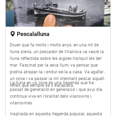
Pescalalluna
Diuen que fa molts i molts anys, en una nit de
lluna plena, un pescador de Vilanova va veure la
lluna reflectida sobre les aigües tranquil·les del
mar. Fascinat per la seva llum, va pensar que
podria atrapar-la i endur-se-la a casa. Va agafar
un cove i va passar la nit intentant pescar aquell
La lluna en un cove és una llegenda que ha
reflex que sempre se li escapava.
passat de generació en generació i que avui dia
continua viva en l’oralitat dels vilanovins i
vilanovines.
Inspirada en aquesta llegenda popular, aquesta