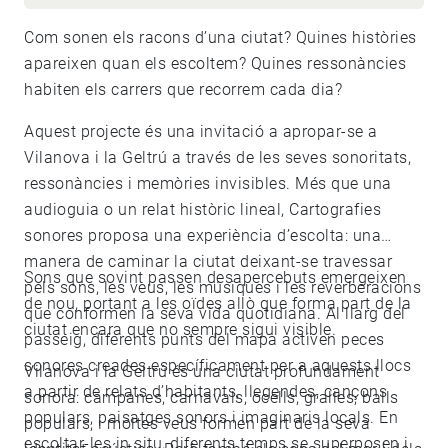
Com sonen els racons d’una ciutat? Quines històries
apareixen quan els escoltem? Quines ressonàncies
habiten els carrers que recorrem cada dia?
Aquest projecte és una invitació a apropar-se a
Vilanova i la Geltrú a través de les seves sonoritats,
ressonàncies i memòries invisibles. Més que una
audioguia o un relat històric lineal, Cartografies
sonores proposa una experiència d’escolta: una
manera de caminar la ciutat deixant-se travessar
Sons que sovint passen desapercebuts emergeixen
pels sons, les veus, les músiques i les reverberacions
de nou, portant a les oïdes allò que forma part de la
que conformen la seva vida quotidiana. Al llarg del
ciutat encara que no sempre sigui visible.
passeig, diferents punts del mapa activen peces
sonores creades específicament per a aquests llocs
Vilanova i la Geltrú és una ciutat profundament
a partir de relats d’habitants, llegendes, cançons
sonora: campanes, carnavals, ocells, gralles, balls
populars, paisatges sonors i imaginaris locals. En
populars, i moltes veus formen part de la seva
escoltar-les in situ, diferents temps se superposen i