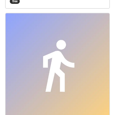
free
connects a selection of the pieces curated by
Soledad García Saavedra, Alecia Neo, Suvani Suri,
and Brandon LaBelle with the city of Barcelona. The
echoes.xyz app generates an online sound map,
allowing you to explore the city and listen to 11
pieces geolocated in specifically selected urban
spaces: the city center, Montjuic, and the port of
Barcelona. The invitation is to take a sound walk, or
simply go to one of these spaces to listen to the
pieces. The areas on the map are demarcated and
contain information about each work. The selected
works are by the artists: Florence Cats/Lilja María
Ásmundsdóttir (Belgium/Iceland), Kaur Chimuk
(India), Chong Li-Chuan (Singapore), Mariana Pinto
Coelho Dias (Portugal), Lagos Sound Artists
Collective (Nigeria), Nicole L’Huillier (Chile/Germany),
Graciela Muñoz (Chile), Lujáne Vaqar Pagganwala
(Pakistan/United Kingdom), Amanda Pineapple
(Austria/Mexico), YIM Sui Fong (Hong Kong),