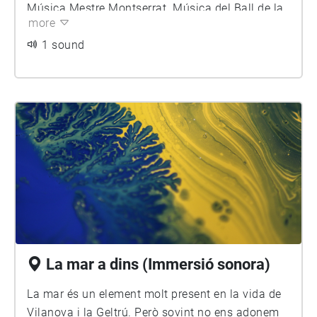
Música Mestre Montserrat. Música del Ball de la
more
Fundació de la Vila Nova, de Miquel González.
Enregistrament i edició de paisatges sonors:
1 sound
Fabiana Vinagre
La mar a dins (Immersió sonora)
La mar és un element molt present en la vida de
Vilanova i la Geltrú. Però sovint no ens adonem