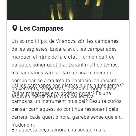
Les Campanes
Un so molt típic de Vilanova són les campanes
de les esglésies. Encara avui, les campanades
marquen el ritme de la ciutat i formen part del
paisatge sonor quotidià. Durant molt de temps,
les campanes van ser també una manera de
comunicar-se amb tota la població, anunciant
I si les campanes ens dictessin uns altres temps?
naixements, tempestes, incendis i molts altres
Quins missatges ens podrien donar? És una
esdeveniments de la vida col·lectiva.
campana un instrument musical? Resulta curiós
pensar com aquest so continua ressonant pels
carrers, cada quart d’hora, gairebé sense que ens
n’adonem.
En aquesta peça sonora ens acostem a la