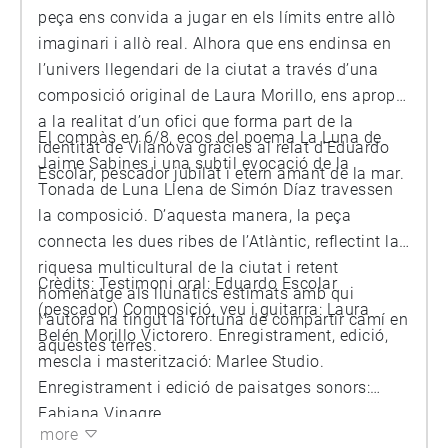
peça ens convida a jugar en els límits entre allò
imaginari i allò real. Alhora que ens endinsa en
l’univers llegendari de la ciutat a través d’una
composició original de Laura Morillo, ens apropa
a la realitat d’un ofici que forma part de la
El compàs en 6/8, ecos del poema La Luna de
identitat de Vilanova gràcies al relat d’Eduardo
Jaime Sabines i una subtil evocació de la
Escolar, pescador jubilat i etern amant de la mar.
Tonada de Luna Llena de Simón Díaz travessen
la composició. D’aquesta manera, la peça
connecta les dues ribes de l’Atlàntic, reflectint la
riquesa multicultural de la ciutat i retent
Crèdits: Testimoni oral: Eduardo Escolar
homenatge als llunàtics estimats amb qui
(pescador) Composició, veu i guitarra: Laura
l’autora ha tingut la fortuna de compartir camí en
Belén Morillo Victorero. Enregistrament, edició,
aquestes terres.
mescla i masterització: Marlee Studio.
Enregistrament i edició de paisatges sonors:
Fabiana Vinagre
more