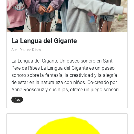
La Lengua del Gigante
Sant Pere de Ribes
La Lengua del Gigante Un paseo sonoro en Sant
Pere de Ribes La Lengua del Gigante es un paseo
sonoro sobre la fantasía, la creatividad y la alegría
de estar en la naturaleza con niños. Co-creado por
Anne Rooschüz y sus hijas, ofrece un juego sensorial
y una experiencia musical. Llevarás auriculares. Te
free
guiará la voz de una niña de diez años. Pasearás por
un paisaje repleto de criaturas maravillosas,
enmarcado musicalmente por la flautista Marina
Varela Lozano, la violonchelista Montserrat Colomé
y la soprano Paula Nogueira. ¡Vamos a pasear con