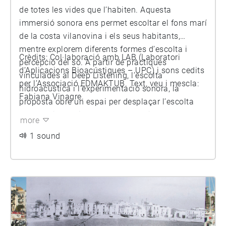
de totes les vides que l’habiten. Aquesta
immersió sonora ens permet escoltar el fons marí
de la costa vilanovina i els seus habitants,
mentre explorem diferents formes d’escolta i
Crèdits: Col·laboració amb LAB (Laboratori
percepció del so. A partir de pràctiques
d’Aplicacions Bioacústiques – UPC) i sons cedits
vinculades al Deep Listening, l’escolta
per l’Associació EDMAKTUB. Text, veu i mescla:
hidroacústica i l’experimentació sonora, la
Fabiana Vinagre.
proposta obre un espai per desplaçar l’escolta
humana i aproximar-nos a altres ritmes,
more
vibracions i formes de percebre el món.
1 sound