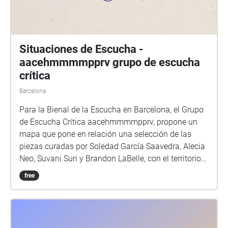
Situaciones de Escucha -
aacehmmmmpprv grupo de escucha
crítica
Barcelona
Para la Bienal de la Escucha en Barcelona, el Grupo
de Escucha Crítica aacehmmmmpprv, propone un
mapa que pone en relación una selección de las
piezas curadas por Soledad García Saavedra, Alecia
Neo, Suvani Suri y Brandon LaBelle, con el territorio
de la ciudad de Barcelona. A través de la aplicación
free
echoes.xyz se genera un mapa sonoro en línea,
donde es posible recorrer la ciudad y escuchar 11
piezas geolocalizadas en espacios urbanos
seleccionados específicamente: centro de la ciudad,