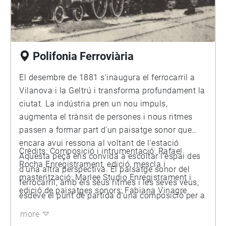
cubano-vilanoví, i una havanera que entrellaça
ecos d’Àfrica, Cuba i Catalunya. Aquesta peça té,
a més, un altre element que la fa especial: es
tracta d’una reinterpretació de la cançó
Polifonia Ferroviària
“Habanera temprana” feta per Beatriz Valladares,
cantant cubana arrelada a Vilanova i present en
El desembre de 1881 s'inaugura el ferrocarril a
les històries i els records de moltes persones de
Vilanova i la Geltrú i transforma profundament la
la ciutat. Aquí vivim doblement el poder que té la
ciutat. La indústria pren un nou impuls,
música de portar al present ressonàncies que
augmenta el trànsit de persones i nous ritmes
potser crèiem quedades en el passat; d’evocar
passen a formar part d'un paisatge sonor que
memòries, afectes i vides que continuen habitant
encara avui ressona al voltant de l'estació.
Crèdits: Composició i intrumentació: Rafael
els llocs a través del so. Us convidem a creuar
Aquesta peça ens convida a escoltar l’espai des
Rocha Enregistrament, edició, mescla i
aquesta Rambla com qui travessa continents.
d'una altra perspectiva. El paisatge sonor del
masterització: Marlee Studio Enregistrament i
Bon viatge.
ferrocarril, amb els seus ritmes i les seves veus,
edició de paisatges sonors: Fabiana Vinagre
esdevé el punt de partida d'una composició per a
percussions i veu que desplega una polifonia
more
entre la realitat i la imaginació.