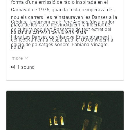
forma d’una emissió de ràdio inspirada en el
Carnaval de 1976, quan la festa recuperava de
nou els carrers i es reinstauraven les Danses a la
Crèdits: Testimoni oral: Pere Arenas (divulgador
plaça de les Cols. Reivindiquem la llibertat de
de cultura popular) Passatge de text extret del
ballar als carrers i de viure la festa
llibre Les Danses de Vilanova Enregistrament i
col·lectivament a l’espai públic. Us convidem a
edició de paisatges sonors: Fabiana Vinagre
ballar!
more
1 sound