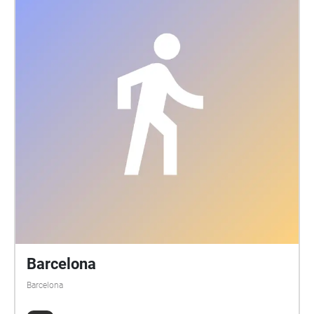
Montjuic y puerto de Barcelona. La invitación es a
realizar una caminata sonora, o simplemente ir a
uno de estos espacios a escuchar las piezas. En el
mapa las áreas están demarcadas y contienen la
información de cada obra. Las obras seleccionadas
son de lxs artistas: Florence Cats/Lilja María
Ásmundsdóttir (Belgium/Iceland), Kaur Chimuk
(India), Chong Li-Chuan (Singapore), Mariana Pinto
Coelho Dias (Portugal), Lagos Sound Artists
Collective (Nigeria), Nicole L’Huillier (Chile/Germany),
Graciela Muñoz (Chile), Lujáne Vaqar Pagganwala
(Pakistan/United Kingdom), Amanda Piña
(Austria/México), YIM Sui Fong (Hong Kong),
zeropowercut (India). El mapa ha sido diseñado por:
Merche Blasco, Violeta Mayoral, Cristobal
Dañobeitia, Paula Guersenzvaig, Helga Juárez y
Barcelona
Mathias Klenner. Listening Situations For the
Barcelona
Barcelona Listening Biennial, the Critical Listening
Group aacehmmmmpprv proposes a map that