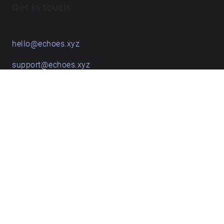
Get in touch
hello@echoes.xyz
support@echoes.xyz
+44 (0)7895 691248
Echoes creative apps
Explore walks
Membership & pricing
Creator Log in/Sign up