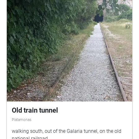
κέντρο, οι ανθρώπινοι ήχοι εξασθενούν και η φύση
παίρνει τη σκυτάλη: τα βήματα πάνω στις πέτρες,
ο άνεμος, τα πουλιά και ο ήχος του νερού γίνονται
καθαροί και διακριτοί. Η διαδρομή φτάνει στον
νερόμυλο και τον Ενιπέα, όπου η ηρεμία της
φύσης κυριαρχεί, οι ήχοι αποκτούν υψηλή
πιστότητα και ο επισκέπτης βιώνει μια πλήρη
ακουστική εμπειρία – από την ένταση της ζωής
του χωριού έως τη γαλήνη του Ολύμπου.
Old train tunnel
Platamonas
walking south, out of the Galaria tunnel, on the old
national railroad