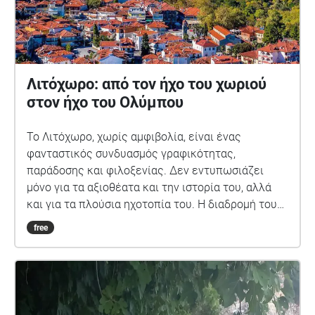
Λιτόχωρο: από τον ήχο του χωριού
στον ήχο του Ολύμπου
Το Λιτόχωρο, χωρίς αμφιβολία, είναι ένας
φανταστικός συνδυασμός γραφικότητας,
παράδοσης και φιλοξενίας. Δεν εντυπωσιάζει
μόνο για τα αξιοθέατα και την ιστορία του, αλλά
και για τα πλούσια ηχοτοπία του. Η διαδρομή του
ηχοπεριπάτου ξεκινά από το κέντρο του χωριού,
free
όπου οι φωνές των ανθρώπων, οι ήχοι των
μαγαζιών και της κίνησης των οχημάτων
αλληλοκαλύπτονται, δημιουργώντας ένα ζωντανό
και πυκνό ηχοτοπίο. Σταδιακά, καθώς προχωράς
προς τις γειτονιές και τα μονοπάτια έξω από το