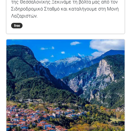
της Θεσσαλονίκης.Ξεκινάμε τη βόλτα μας από τον
Σιδηροδρομικό Σταθμό και καταλήγουμε στη Μονή
Λαζαριστών.
free