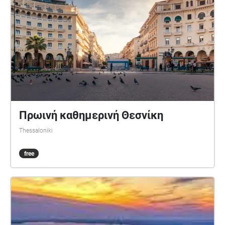
Πρωινή καθημερινή Θεσνίκη
Thessaloniki
free