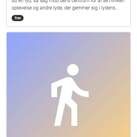
du en lyd, så søg mod dens centrum for at se hvilken
oplevelse og andre lyde, der gemmer sig i lydens
centrum.
free