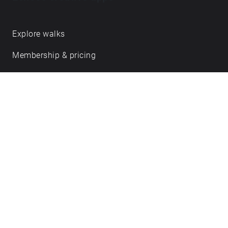
Explore walks
Membership & pricing
Creator Log in/Sign up
Echoes labs
Case studies
About us