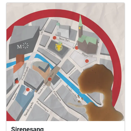
https://studerende.au.dk/studievejledning/mellem-
soeerne-en-audiowalk-i-uniparken Praktisk
information For at starte audiowalken, stiller du dig
nær hovedindgangen til Det Kgl. Bibliotek. Herefter
trykker du STREAM WALK -> START. Du kan derefter
lægge din telefon i lommen. Igennem hele
fortællingen, skal du følge karaktererne rundt i
Universitetsparken. Det betyder, at når du bliver bedt
om at stoppe, er det vigtigt, at du stopper op. Du skal
nok få besked fra karaktererne, når du skal begynde
at gå igen. Du kan også vælge at downloade
lydfilerne ved at trykke på DOWNLOAD-ikonet til højre
for STREAM WALK. Hvis lyden forsvinder pludselig,
kan det være fordi, der er sket en fejl med GPS-
signalet. Hvis ikke du kan få lov til at trykke "PLAY",
når du åbner appen efter et eventuelt nedbrud, kan
du altid afspille lydfilerne manuelt. Det gør du ved at
trykke på DE TRE LINJER øverst til højre. Herefter
skal du SLÅ AUTOPLAY FRA i højre hjørne. Herfra
Sirenesang