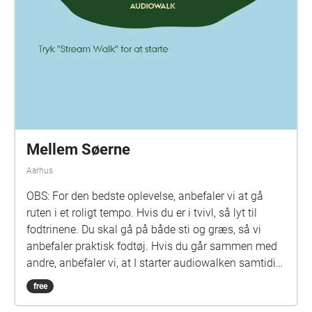
Museum. Rute 2 starter foran hovedindgangen til
Spektrum og ender ved henholdvis Egholmgård og
Danmarks midtpunkt på Nølevvej. Jeg kan huske ®
appen er realiseret af RESONANCE.DK i samarbejde
med VitaPark og er finansieret af Odder Kommune.
Jeg kan huske ® workshoppene var finansieret af
Statens Kunstfonds huskunstnerordning.
Mellem Søerne
Aarhus
OBS: For den bedste oplevelse, anbefaler vi at gå
ruten i et roligt tempo. Hvis du er i tvivl, så lyt til
fodtrinene. Du skal gå på både sti og græs, så vi
anbefaler praktisk fodtøj. Hvis du går sammen med
andre, anbefaler vi, at I starter audiowalken samtidig.
Kort over ruten: https://imgur.com/a/svg95LL Læs
free
mere om Mellem Søerne her: