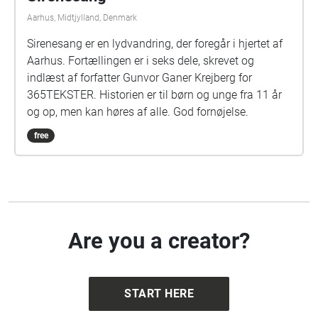
kan du afspille alle lydfilerne manuelt i rækkefølge 1,
Aarhus, Midtjylland, Denmark
2, 3, 4. Audiowalken er produceret af Vejledning og
Studieinformation ved Nat-Tech Uddannelse -
Sirenesang er en lydvandring, der foregår i hjertet af
Aarhus Universitet.
Aarhus. Fortællingen er i seks dele, skrevet og
indlæst af forfatter Gunvor Ganer Krejberg for
365TEKSTER. Historien er til børn og unge fra 11 år
og op, men kan høres af alle. God fornøjelse.
free
Are you a creator?
START HERE