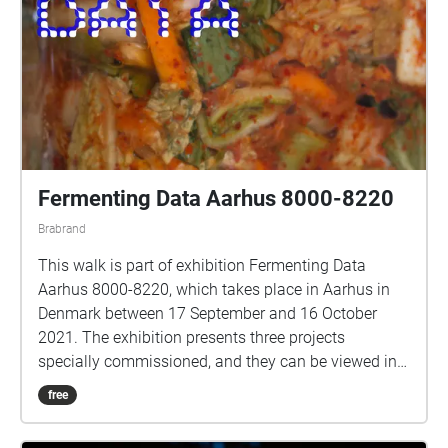
Fermenting Data Aarhus 8000-8220
Brabrand
This walk is part of exhibition Fermenting Data
Aarhus 8000-8220, which takes place in Aarhus in
Denmark between 17 September and 16 October
2021. The exhibition presents three projects
specially commissioned, and they can be viewed in
Spanien19C (off space), Jægergårdsgade 154e,
free
8000 Aarhus. Open Thursday–Sunday 13.00–17.00
and in Andromeda8220, Gudrunsvej 78, 8220