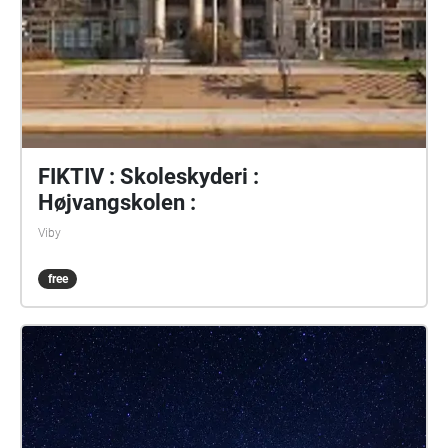
FIKTIV : Skoleskyderi :
Højvangskolen :
Viby
free