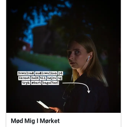
Aarhus. Open Tuesday–Thursday 13.00–17.00. This
Echoes located walk is a curatorial framework that
expands the story of data, city, fermenting and data
practices. It leads you across the city, with stops in
locations where you can see the work exhibited and
where you are invited consider data as generative
practice that can create good life for all. Rather than
based on extraction, exploitation and surveillance,
we imagine data as positive force. Taking inspiration
from fermentation and symbiosis, we ask how these
naturally occuring phenomena can inspire
constructive and equitable data practices. If you
want to know more about this project or if you want
to share your experience of Fermenting Data in
Aarhus contact us at info\[at]fermentingdata\[.]net
See https://fermentingdata.net/aarhus/ for
information about the program of events related to
the exhibition. We hope you will join us to explore
Mød Mig I Mørket
fermenting data in Aarhus.