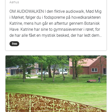
Aarhus
OM AUDIOWALKEN I den fiktive audiowalk, Mød Mig
i Mørket, følger du i fodsporerne på hovedkarakteren
Katrine, mens hun går en aftentur gennem Botanisk
Have. Katrine har sine to gymnasievenner i røret, for
de har alle fået en mystisk besked, der har ledt dem
ned i haven. Katrine er nu på vej ud i havens mørke
free
for at afdække, hvad beskeden handler om. Det bliver
hurtigt tydeligt, at der er noget mystisk på færde, og
at en af vennerne holder noget skjult. Men hvem er
det, og hvad skal Katrine i haven? Som lytter følger
du i fodsporene på Katrine og træffer valg på hendes
vegne, når gangstierne i Botanisk Have skiller sig i
to. Men tænk dig om - hvert valg har konsekvenser
og vil føre Katrine og historien mod en ny slutning.
Du kan starte fortællingen på alle tidspunkter af
døgnet, men er du en modig sjæl, der elsker en smule
gys, så anbefaler vi klart, at du går den i skumringen.