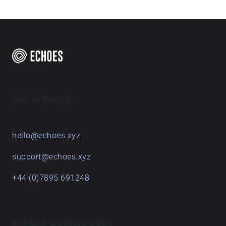
Get in touch
hello@echoes.xyz
support@echoes.xyz
+44 (0)7895 691248
Echoes creative apps