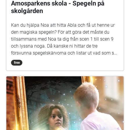
spännande stund på din skolgård!
Amosparkens skola - Spegeln på
skolgården
Kan du hjälpa Noa att hitta Abla och få ut henne ur
den magiska spegeln? För att göra det måste du
tillsammans med Noa ta dig från scen 1 till scen 9
och lyssna noga. Då kanske ni hittar de tre
försvunna spegelskärvorna och listar ut vad som ska
göras med dem. Det kan hända att fler försvunna
free
barn dyker upp i skärvorna. På skolgården kommer
du kanske också att möta Elna, som har gått i den
här skolan för länge sen. Hon är virrig, men det lönar
sig att lyssna på henne. Siri och Selma kan du
däremot gärna akta dig för. Spegeln på skolgården-
äventyret är skrivet av Monica Vikström-Jokela. De
som gör rollerna är: Noa: Theo Zilliacus Siri: Rebecka
Mellgren Selma: Olivia Söderholm Abla: Beatrice
Holmström Frank: Samuel Bahne Märta: Saga
Sederholm Nalle: Oskar Pöysti Polisen: Stella Laine