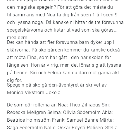
den magiska spegeln? För att göra det måste du
tillsammans med Noa ta dig från scen 1 till scen 9
och lyssna noga. Då kanske ni hittar de tre försvunna
spegelskärvorna och listar ut vad som ska göras
med dem.
Det kan hända att fler försvunna barn dyker upp i
skärvorna. På skolgården kommer du kanske också
att möta Elna, som har gått i den här skolan för
länge sen. Hon är virrig, men det lönar sig att lyssna
på henne. Siri och Selma kan du däremot gärna akta
dig för.
Spegeln på skolgården-äventyret är skrivet av
Monica Vikström-Jokela.
De som gör rollerna är: Noa: Theo Zilliacus Siri:
Rebecka Mellgren Selma: Olivia Söderholm Abla:
Beatrice Holmström Frank: Samuel Bahne Märta:
Saga Sederholm Nalle: Oskar Pöysti Polisen: Stella