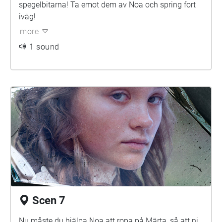
spegelbitarna! Ta emot dem av Noa och spring fort
iväg!
more
1 sound
Scen 7
Nu måste du hjälpa Noa att ropa på Märta, så att ni