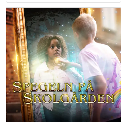
du kanske också att möta Elna, som har gått i den
här skolan för länge sen. Hon är virrig, men det lönar
sig att lyssna på henne. Siri och Selma kan du
däremot gärna akta dig för. Spegeln på skolgården-
äventyret är skrivet av Monica Vikström-Jokela. De
som gör rollerna är: Noa: Theo Zilliacus Siri: Rebecka
Mellgren Selma: Olivia Söderholm Abla: Beatrice
Holmström Frank: Samuel Bahne Märta: Saga
Sederholm Nalle: Oskar Pöysti Polisen: Stella Laine
Elna: Sue Lemström Elever på skolgården spelas av:
Livia Ahlström, Kajsa Degn, Bon Järf, Luna Lukka,
Salma Sarkola, Amie Sidibeh och Norah Thottungal.
Vi andra som har jobbat med äventyret är: Barbro
Ahlstedt, Clas Christiansen, Jessica Edén, Sofie
Gammals, Anne Hämäläinen, Timo Hietala, Niko
Ingman, Anna-Maija Kalén, Marina Meinander och
Are Nikkinen. Äventyret är gjort av Svenska Yle
drama. Vi hoppas att du ska ha en rolig och