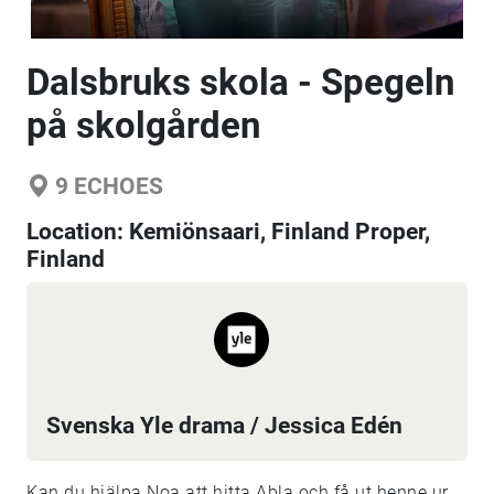
Dalsbruks skola - Spegeln
på skolgården
9
ECHOES
Location:
Kemiönsaari, Finland Proper,
Finland
Svenska Yle drama / Jessica Edén
Kan du hjälpa Noa att hitta Abla och få ut henne ur