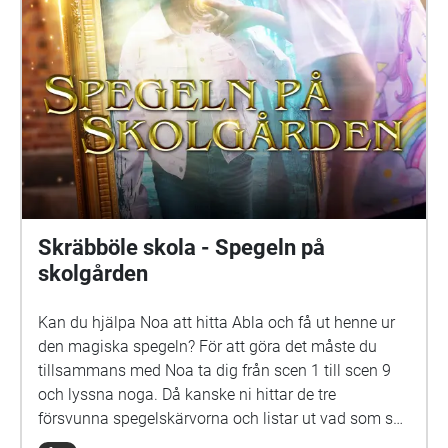
Elna: Sue Lemström Elever på skolgården spelas av:
Livia Ahlström, Kajsa Degn, Bon Järf, Luna Lukka,
Salma Sarkola, Amie Sidibeh och Norah Thottungal.
Vi andra som har jobbat med äventyret är: Barbro
Ahlstedt, Clas Christiansen, Jessica Edén, Sofie
Gammals, Anne Hämäläinen, Timo Hietala, Niko
Ingman, Anna-Maija Kalén, Marina Meinander och
Are Nikkinen. Äventyret är gjort av Svenska Yle
drama. Vi hoppas att du ska ha en rolig och
spännande stund på din skolgård!
Skräbböle skola - Spegeln på
skolgården
Kan du hjälpa Noa att hitta Abla och få ut henne ur
den magiska spegeln? För att göra det måste du
tillsammans med Noa ta dig från scen 1 till scen 9
och lyssna noga. Då kanske ni hittar de tre
försvunna spegelskärvorna och listar ut vad som ska
göras med dem. Det kan hända att fler försvunna