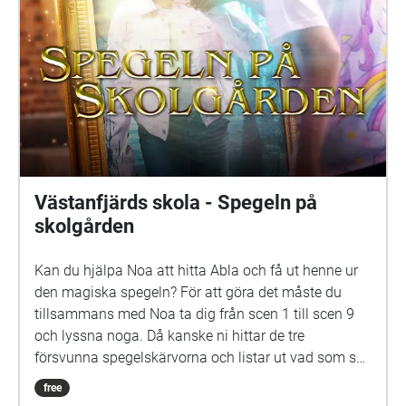
Västanfjärds skola - Spegeln på
skolgården
Kan du hjälpa Noa att hitta Abla och få ut henne ur
den magiska spegeln? För att göra det måste du
tillsammans med Noa ta dig från scen 1 till scen 9
och lyssna noga. Då kanske ni hittar de tre
försvunna spegelskärvorna och listar ut vad som ska
göras med dem. Det kan hända att fler försvunna
free
barn dyker upp i skärvorna. På skolgården kommer