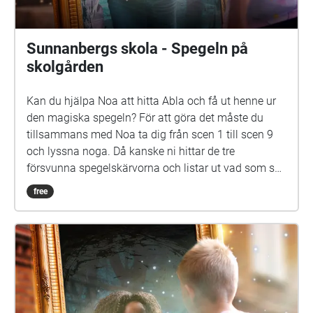
Are Nikkinen. Äventyret är gjort av Svenska Yle
drama. Vi hoppas att du ska ha en rolig och
spännande stund på din skolgård!
Sunnanbergs skola - Spegeln på
skolgården
Kan du hjälpa Noa att hitta Abla och få ut henne ur
den magiska spegeln? För att göra det måste du
tillsammans med Noa ta dig från scen 1 till scen 9
och lyssna noga. Då kanske ni hittar de tre
försvunna spegelskärvorna och listar ut vad som ska
göras med dem. Det kan hända att fler försvunna
free
barn dyker upp i skärvorna. På skolgården kommer
du kanske också att möta Elna, som har gått i den
här skolan för länge sen. Hon är virrig, men det lönar
sig att lyssna på henne. Siri och Selma kan du
däremot gärna akta dig för. Spegeln på skolgården-
äventyret är skrivet av Monica Vikström-Jokela. De
som gör rollerna är: Noa: Theo Zilliacus Siri: Rebecka