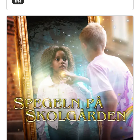
free
barn dyker upp i skärvorna. På skolgården kommer
du kanske också att möta Elna, som har gått i den
här skolan för länge sen. Hon är virrig, men det lönar
sig att lyssna på henne. Siri och Selma kan du
däremot gärna akta dig för. Spegeln på skolgården-
äventyret är skrivet av Monica Vikström-Jokela. De
som gör rollerna är: Noa: Theo Zilliacus Siri: Rebecka
Mellgren Selma: Olivia Söderholm Abla: Beatrice
Holmström Frank: Samuel Bahne Märta: Saga
Sederholm Nalle: Oskar Pöysti Polisen: Stella Laine
Elna: Sue Lemström Elever på skolgården spelas av:
Livia Ahlström, Kajsa Degn, Bon Järf, Luna Lukka,
Salma Sarkola, Amie Sidibeh och Norah Thottungal.
Vi andra som har jobbat med äventyret är: Barbro
Ahlstedt, Clas Christiansen, Jessica Edén, Sofie
Gammals, Anne Hämäläinen, Timo Hietala, Niko
Ingman, Anna-Maija Kalén, Marina Meinander och
Are Nikkinen. Äventyret är gjort av Svenska Yle