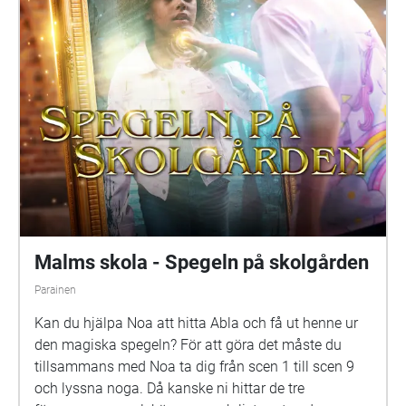
Holmström Frank: Samuel Bahne Märta: Saga
Sederholm Nalle: Oskar Pöysti Polisen: Stella Laine
Elna: Sue Lemström Elever på skolgården spelas av:
Livia Ahlström, Kajsa Degn, Bon Järf, Luna Lukka,
Salma Sarkola, Amie Sidibeh och Norah Thottungal.
Vi andra som har jobbat med äventyret är: Barbro
Ahlstedt, Clas Christiansen, Jessica Edén, Sofie
Gammals, Anne Hämäläinen, Timo Hietala, Niko
Ingman, Anna-Maija Kalén, Marina Meinander och
Are Nikkinen. Äventyret är gjort av Svenska Yle
drama. Vi hoppas att du ska ha en rolig och
spännande stund på din skolgård!
Malms skola - Spegeln på skolgården
Parainen
Kan du hjälpa Noa att hitta Abla och få ut henne ur
den magiska spegeln? För att göra det måste du
tillsammans med Noa ta dig från scen 1 till scen 9
och lyssna noga. Då kanske ni hittar de tre