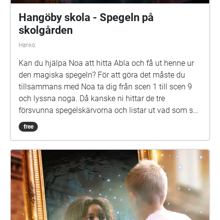
drama. Vi hoppas att du ska ha en rolig och
spännande stund på din skolgård!
Hangöby skola - Spegeln på
skolgården
Hanko
Kan du hjälpa Noa att hitta Abla och få ut henne ur
den magiska spegeln? För att göra det måste du
tillsammans med Noa ta dig från scen 1 till scen 9
och lyssna noga. Då kanske ni hittar de tre
försvunna spegelskärvorna och listar ut vad som ska
göras med dem. Det kan hända att fler försvunna
free
barn dyker upp i skärvorna. På skolgården kommer
du kanske också att möta Elna, som har gått i den
här skolan för länge sen. Hon är virrig, men det lönar
sig att lyssna på henne. Siri och Selma kan du
däremot gärna akta dig för. Spegeln på skolgården-
äventyret är skrivet av Monica Vikström-Jokela. De
som gör rollerna är: Noa: Theo Zilliacus Siri: Rebecka
Mellgren Selma: Olivia Söderholm Abla: Beatrice