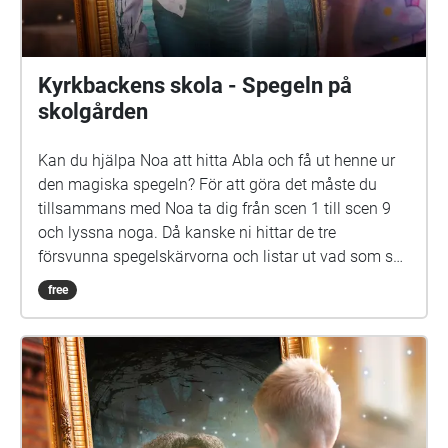
Ingman, Anna-Maija Kalén, Marina Meinander och
Are Nikkinen. Äventyret är gjort av Svenska Yle
drama. Vi hoppas att du ska ha en rolig och
spännande stund på din skolgård!
Kyrkbackens skola - Spegeln på
skolgården
Kan du hjälpa Noa att hitta Abla och få ut henne ur
den magiska spegeln? För att göra det måste du
tillsammans med Noa ta dig från scen 1 till scen 9
och lyssna noga. Då kanske ni hittar de tre
försvunna spegelskärvorna och listar ut vad som ska
göras med dem. Det kan hända att fler försvunna
free
barn dyker upp i skärvorna. På skolgården kommer
du kanske också att möta Elna, som har gått i den
här skolan för länge sen. Hon är virrig, men det lönar
sig att lyssna på henne. Siri och Selma kan du
däremot gärna akta dig för. Spegeln på skolgården-
äventyret är skrivet av Monica Vikström-Jokela. De