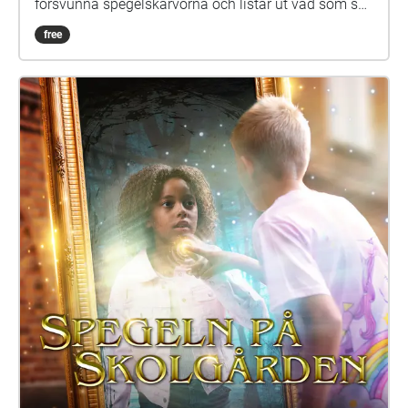
försvunna spegelskärvorna och listar ut vad som ska
göras med dem. Det kan hända att fler försvunna
free
barn dyker upp i skärvorna. På skolgården kommer
du kanske också att möta Elna, som har gått i den
här skolan för länge sen. Hon är virrig, men det lönar
sig att lyssna på henne. Siri och Selma kan du
däremot gärna akta dig för. Spegeln på skolgården-
äventyret är skrivet av Monica Vikström-Jokela. De
som gör rollerna är: Noa: Theo Zilliacus Siri: Rebecka
Mellgren Selma: Olivia Söderholm Abla: Beatrice
Holmström Frank: Samuel Bahne Märta: Saga
Sederholm Nalle: Oskar Pöysti Polisen: Stella Laine
Elna: Sue Lemström Elever på skolgården spelas av:
Livia Ahlström, Kajsa Degn, Bon Järf, Luna Lukka,
Salma Sarkola, Amie Sidibeh och Norah Thottungal.
Vi andra som har jobbat med äventyret är: Barbro
Ahlstedt, Clas Christiansen, Jessica Edén, Sofie
Gammals, Anne Hämäläinen, Timo Hietala, Niko
Ingman, Anna-Maija Kalén, Marina Meinander och