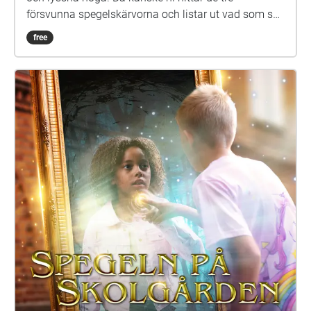
försvunna spegelskärvorna och listar ut vad som ska
göras med dem. Det kan hända att fler försvunna
free
barn dyker upp i skärvorna. På skolgården kommer
du kanske också att möta Elna, som har gått i den
här skolan för länge sen. Hon är virrig, men det lönar
sig att lyssna på henne. Siri och Selma kan du
däremot gärna akta dig för. Spegeln på skolgården-
äventyret är skrivet av Monica Vikström-Jokela. De
som gör rollerna är: Noa: Theo Zilliacus Siri: Rebecka
Mellgren Selma: Olivia Söderholm Abla: Beatrice
Holmström Frank: Samuel Bahne Märta: Saga
Sederholm Nalle: Oskar Pöysti Polisen: Stella Laine
Elna: Sue Lemström Elever på skolgården spelas av:
Livia Ahlström, Kajsa Degn, Bon Järf, Luna Lukka,
Salma Sarkola, Amie Sidibeh och Norah Thottungal.
Vi andra som har jobbat med äventyret är: Barbro
Ahlstedt, Clas Christiansen, Jessica Edén, Sofie
Gammals, Anne Hämäläinen, Timo Hietala, Niko