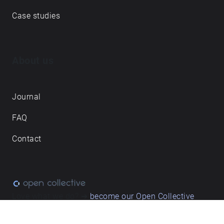
Case studies
About us
Journal
FAQ
Contact
Love what we do? ➔
become our Open Collective
backer