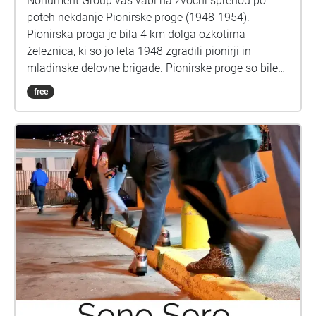
Nonument Group vas vabi na zvočni sprehod po
poteh nekdanje Pionirske proge (1948-1954).
Pionirska proga je bila 4 km dolga ozkotirna
železnica, ki so jo leta 1948 zgradili pionirji in
mladinske delovne brigade. Pionirske proge so bile
mišljene kot vzgojne igrače, ki naj bi pri otrocih
free
krepile ljubezen do tehnike, odgovornost, marljivost
in delavnost, jih pripravljale na življenje v družbi in
jim prinašale razvedrilo. Leta 1954 je bila proga
ukinjena, njeni ostanki razstavljeni in premeščeni,
proga pa pozabljena. Po delu nekdanje trase ob
Večni poti so pozneje uredili kolesarsko stezo. Leta
2019 je Nonument Group ob Dnevu mladosti izvedla
intervencijo na trasi nekdanje proge. Z zvočnim
sprehodom vzdolž nekdanje trase proge lahko
intervencijo podoživite tudi sami. Ob sprehajanju
prisluhnite zvokom preteklosti in sedanjosti in pazite
na kolesarje! Obiščite tudi razstavo Nonument Group
"Od nikoder do nikamor", ki je med 17. junijem in 26.