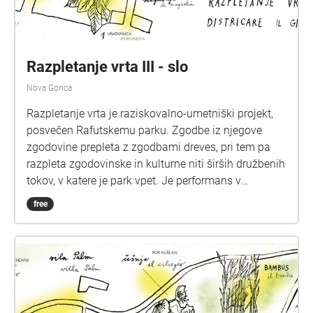
Razpletanje vrta III - slo
Nova Gorica
Razpletanje vrta je raziskovalno-umetniški projekt,
posvečen Rafutskemu parku. Zgodbe iz njegove
zgodovine prepleta z zgodbami dreves, pri tem pa
razpleta zgodovinske in kulturne niti širših družbenih
tokov, v katere je park vpet. Je performans v
nastajanju, ki raziskuje postopke skupinskega
free
uprizarjanja v specifičnem prostoru. Pri tem išče
različna branja parka in naših odzivov nanj. Rafutski
park razume kot večplastno krajino, v kateri se
srečujejo osebne, kulturne in zgodovinske zgodbe.
Za najboljšo izkušnjo zvočnega sprehoda
priporočamo, da začnete pri zgodbah 1 (vratarnica /