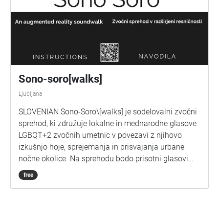
julijem 2020 na ogled v Zgodovinskem atriju
ljubljanskega Magistrata.
Sono-soro[walks]
Ljubljana
SLOVENIAN Sono-Soro\[walks] je sodelovalni zvočni
sprehod, ki združuje lokalne in mednarodne glasove
LGBQT+2 zvočnih umetnic v povezavi z njihovo
izkušnjo hoje, sprejemanja in prisvajanja urbane
nočne okolice. Na sprehodu bodo prisotni glasovi
lokalnih soudeleženk\_cev v Ljubljani in zvočnih
free
ustvarjalk Corazon de Robota (Čile), Aquelarre
Subversiva (Bolivija) in Christine Hazboun
(Palestina). Projekt je bil ustvarjen za 29. edicijo
festivala Mesto žensk v sodelovanju s festivalom