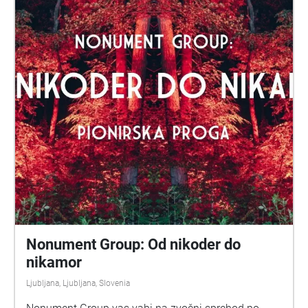
original environment while reshaping them through
artistic intervention. Heard in situ through
SonicMaps and Echoes, each piece occupies the
same physical space from which its source material
was gathered, creating a dialogue between the
listener's present surroundings and a reconstructed
sonic past. Together, the four works invite listeners to
consider how sound can both document and distort
place, asking what remains when a moment of
listening has passed and only its echoes endure.
Nonument Group: Od nikoder do
nikamor
Ljubljana, Ljubljana, Slovenia