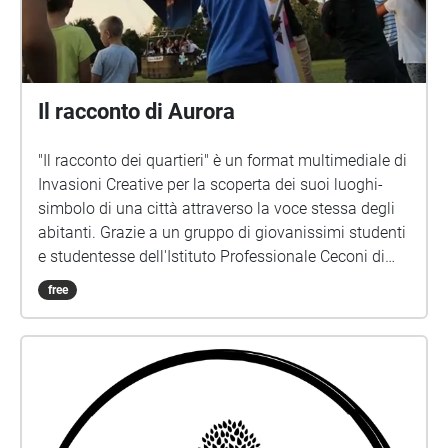
Il racconto di Aurora
"Il racconto dei quartieri" è un format multimediale di
Invasioni Creative per la scoperta dei suoi luoghi-
simbolo di una città attraverso la voce stessa degli
abitanti. Grazie a un gruppo di giovanissimi studenti
e studentesse dell'Istituto Professionale Ceconi di
Udine sono state raccolte le voci di abitanti di tutte le
free
età. Il risultato è una passeggiata sonora tramite
smartphone dove sarà possibile partecipare
semplicemente prenotando la propria presenza e
portando con sé smartphone/cuffiette audio.
www.invasionicreative.com