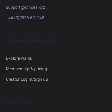
support@echoes.xyz
+44 (0)7895 691248
Echoes creative apps
Explore walks
Membership & pricing
Creator Log in/Sign up
Echoes labs