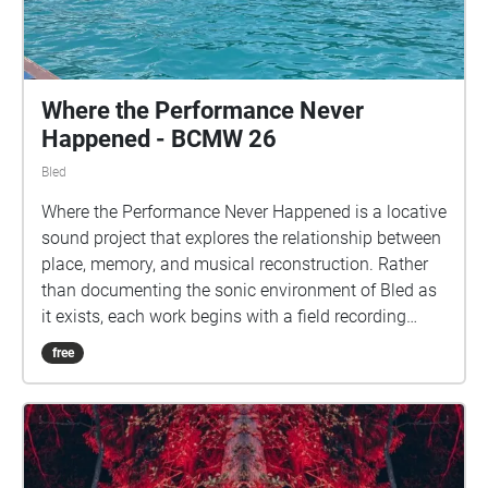
Where the Performance Never
Happened - BCMW 26
Bled
Where the Performance Never Happened is a locative
sound project that explores the relationship between
place, memory, and musical reconstruction. Rather
than documenting the sonic environment of Bled as
it exists, each work begins with a field recording
made at a specific site and transforms it through
free
instrumental performance and digital processing
into a new acoustic artefact. The resulting
compositions do not seek to imitate the locations in
which they were recorded. Instead, they offer
imagined responses that preserve traces of the