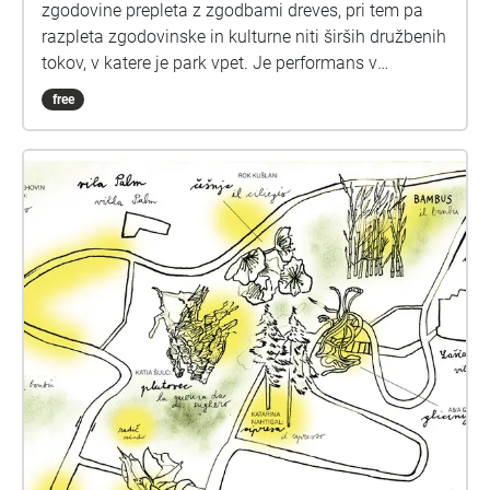
zgodovine prepleta z zgodbami dreves, pri tem pa
razpleta zgodovinske in kulturne niti širših družbenih
tokov, v katere je park vpet. Je performans v
nastajanju, ki raziskuje postopke skupinskega
free
uprizarjanja v specifičnem prostoru. Pri tem išče
različna branja parka in naših odzivov nanj. Rafutski
park razume kot večplastno krajino, v kateri se
srečujejo osebne, kulturne in zgodovinske zgodbe.
Za najboljšo izkušnjo zvočnega sprehoda
priporočamo, da začnete pri zgodbah 1 (vratarnica /
portineria) in 2 (železna vrata / porta in ferro). Nato
se prepustite radovednosti in obiskujte drevesa v
svojem vrstnem redu. Zgodbo bambusa lahko
poslušate na dveh mestih. Priporočamo, da se pod
vsakim izbranim drevesom udobno namestite, pod
njegovo krošnjo ali v njegovi bližini in se prepustite
zgodbi. Neja Tomšič ( VRATARNA ) ( ŽELEZNA
VRATA ) ( RADIČ ) Ana Čavić ( MAGNOLIJA ) Glas:
Nikla Petruška Panizon Ana Duša ( GLICINIJA ) Glas: