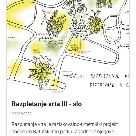
Razpletanje vrta III - slo
Nova Gorica
Razpletanje vrta je raziskovalno-umetniški projekt,
posvečen Rafutskemu parku. Zgodbe iz njegove