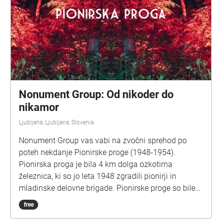
Nonument Group: Od nikoder do
nikamor
Ljubljana, Ljubljana, Slovenia
Nonument Group vas vabi na zvočni sprehod po
poteh nekdanje Pionirske proge (1948-1954).
Pionirska proga je bila 4 km dolga ozkotirna
železnica, ki so jo leta 1948 zgradili pionirji in
mladinske delovne brigade. Pionirske proge so bile
mišljene kot vzgojne igrače, ki naj bi pri otrocih
free
krepile ljubezen do tehnike, odgovornost, marljivost