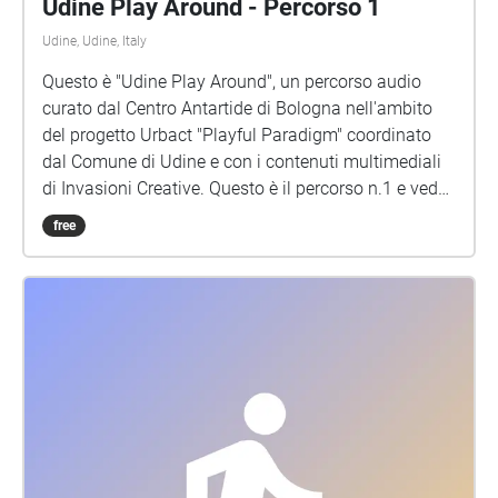
Udine Play Around - Percorso 1
Udine, Udine, Italy
Questo è "Udine Play Around", un percorso audio
curato dal Centro Antartide di Bologna nell'ambito
del progetto Urbact "Playful Paradigm" coordinato
dal Comune di Udine e con i contenuti multimediali
di Invasioni Creative. Questo è il percorso n.1 e vede
il racconto di tre luoghi-simbolo del quartiere: la
free
Stazione dei treni, Via Roma e il Giardino Pascoli
grazie alla voce di abitanti di tutte le età. Per iniziare
vai verso la facciata della Stazione partendo da Da
Piazzale D'Annunzio, usa un paio di cuffie, attiva
questo percorso e inizia il tuo viaggio. Buon ascolto!