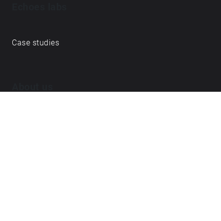
Echoes labs
Case studies
About us
Journal
FAQ
Contact
Love what we do? ➔
become our Open Collective