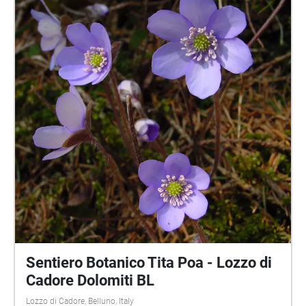
Programma Interreg VI-A Italia-Slovenia 2021-2027,
imagined responses that preserve traces of the
gestito dal GECT GO. Projekt financira Evropska
original environment while reshaping them through
unija iz Sklada za male projekte GO! 2025 Programa
artistic intervention. Heard in situ through
Interreg VI-A Italija-Slovenija 2021-2027, ki ga
SonicMaps and Echoes, each piece occupies the
upravija EZTS GO. INFO www.euro-go.eu/it/ |
same physical space from which its source material
www.ita-slo.eu/it
was gathered, creating a dialogue between the
listener's present surroundings and a reconstructed
sonic past. Together, the four works invite listeners to
consider how sound can both document and distort
place, asking what remains when a moment of
listening has passed and only its echoes endure.
Sentiero Botanico Tita Poa - Lozzo di
Cadore Dolomiti BL
Lozzo di Cadore, Belluno, Italy