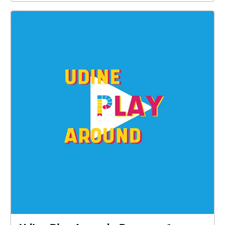
grazie alla voce di abitanti di tutte le età. Per iniziare
scegli uno spazio all'aperto vicino alla Chiesa del
Carmine di Via Aquileia, usa un paio di cuffie, attiva
questo percorso e inizia il tuo viaggio. Buon ascolto!