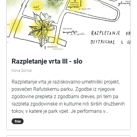
Razpletanje vrta III - slo
Nova Gorica
Razpletanje vrta je raziskovalno-umetniški projekt,
posvečen Rafutskemu parku. Zgodbe iz njegove
zgodovine prepleta z zgodbami dreves, pri tem pa
razpleta zgodovinske in kulturne niti širših družbenih
tokov, v katere je park vpet. Je performans v
nastajanju, ki raziskuje postopke skupinskega
free
uprizarjanja v specifičnem prostoru. Pri tem išče
različna branja parka in naših odzivov nanj. Rafutski