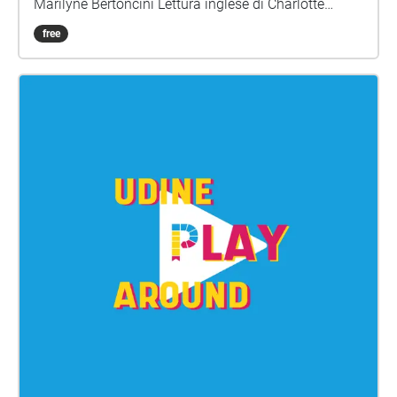
Marilyne Bertoncini Lettura inglese di Charlotte
Chadwick-Jones Musica e montaggio di Lucio
free
Lazzaruolo (Notturno Concertante)