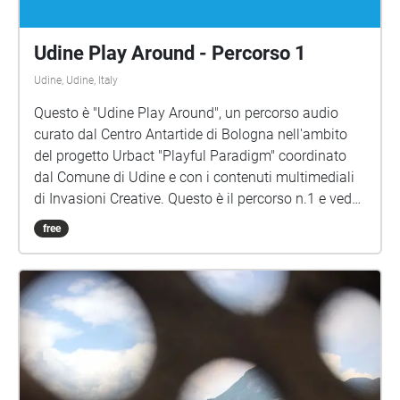
Udine Play Around - Percorso 1
Udine, Udine, Italy
Questo è "Udine Play Around", un percorso audio
curato dal Centro Antartide di Bologna nell'ambito
del progetto Urbact "Playful Paradigm" coordinato
dal Comune di Udine e con i contenuti multimediali
di Invasioni Creative. Questo è il percorso n.1 e vede
il racconto di tre luoghi-simbolo del quartiere: la
free
Stazione dei treni, Via Roma e il Giardino Pascoli
grazie alla voce di abitanti di tutte le età. Per iniziare
vai verso la facciata della Stazione partendo da Da
Piazzale D'Annunzio, usa un paio di cuffie, attiva
questo percorso e inizia il tuo viaggio. Buon ascolto!