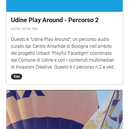
Udine Play Around - Percorso 2
Udine, Udine, Italy
Questo è "Udine Play Around", un percorso audio
curato dal Centro Antartide di Bologna nell'ambito
del progetto Urbact "Playful Paradigm" coordinato
dal Comune di Udine e con i contenuti multimediali
di Invasioni Creative. Questo è il percorso n.2 e vede
il racconto di alcuni luoghi-simbolo del quartiere:
free
Porta Aquileia, il Giardino Pascoli e l'Istituto Ceconi
grazie alla voce di abitanti di tutte le età. Per iniziare
scegli uno spazio all'aperto vicino alla Chiesa del
Carmine di Via Aquileia, usa un paio di cuffie, attiva
questo percorso e inizia il tuo viaggio. Buon ascolto!