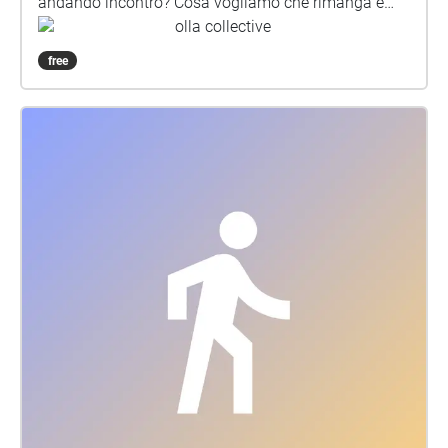
andando incontro? Cosa vogliamo che rimanga e
cosa sapranno di noi le generazioni future?
olla collective
ollacollective//Angela Disanto//Maria Galliani
free
Dyrvik//Nuno Escudeiro