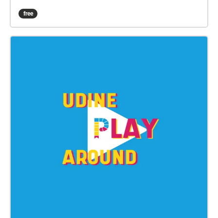
Udine sono state raccolte le voci di abitanti di tutte le
free
età. Il risultato è una passeggiata sonora tramite
smartphone dove sarà possibile partecipare
semplicemente prenotando la propria presenza e
portando con sé smartphone/cuffiette audio.
www.invasionicreative.com