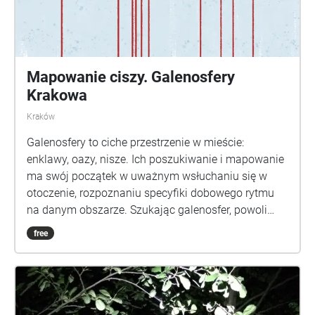
Mapowanie ciszy. Galenosfery
Krakowa
Kraków
Galenosfery to ciche przestrzenie w mieście:
enklawy, oazy, nisze. Ich poszukiwanie i mapowanie
ma swój początek w uważnym wsłuchaniu się w
otoczenie, rozpoznaniu specyfiki dobowego rytmu
na danym obszarze. Szukając galenosfer, powoli
otwiera się przed słuchającym wyjątkowy świat -
free
soundscape i miasto, które odsłania swoją
dźwiękową tożsamość. Galenosfery nie da się
jednoznacznie zdefiniować. Odkrywanie stref ciszy
ma głęboki związek z rozpoznaniem natury miejsca,
kondycją dźwiękowego świata a przede wszystkim z