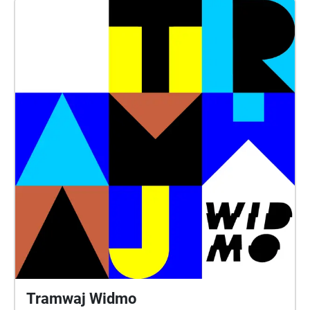
just been invited to play. Ready or not… here he
comes. Step into 1920s Kraków through the eyes of
Isaac, a lively nine-year-old boy with a sharp ear,
quick feet, and a love for hiding places. As you follow
his secret route through the alleys and courtyards of
Kazimierz, he invites you to hear the sounds he
hears — the snap of chalk, the whisper of prayer, the
clatter of carts and bread trays. This is not a
sightseeing tour, but a memory passed hand to
hand, from a boy who notices everything. Listen
closely. The city is still playing.
Tramwaj Widmo