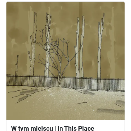
researchers, guides, descendants, decision-makers;
individuals who interact with this space in various
ways and assign different meanings to it. The choice
of the first location shows how closely the local
community operates in proximity to the post-camp
space. It explores the extent to which the modern
fabric of the area, as well as its residential and
service infrastructure, intertwine with the space of
violence. Location 2: Sound elements and recordings
relating to the agency of nature and non-human
actors. The choice of the second location is driven
by the desire to highlight the nature of this area – its
memory and subjectivity, the vegetation, and the way
the land is shaped. It also draws attention to the
immediate surroundings of this edge of the former
camp, which has changed dramatically due to urban
development, influencing how it is perceived today.
To move from one point to the other, it is necessary
W tym miejscu | In This Place