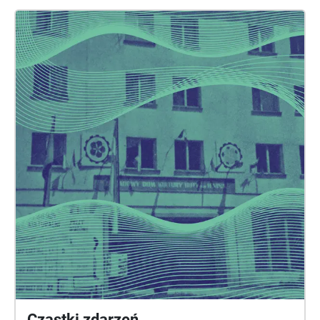
Franczak Ze względu na wielozmysłowy charakter
doświadczenia, podczas korzystania z aplikacji
Echoes zalecana jest szczególna ostrożność i
uważność na otoczenie – zwłaszcza w pobliżu
przejść dla pieszych, ruchliwych ulic czy skrzyżowań
oraz terenu budowy. Projekt finansowany w ramach
Krajowego Planu Odbudowy i Zwiększania
Odporności (KPO), wspieranego przez Unię
Europejską w ramach funduszu NextGenerationEU,
sieci Thinking Through the Museum i
Stowarzyszenia Żydowski Instytut Historyczny w
Polsce. /// The project "In This Place" focuses
primarily on the outskirts of the former KL Plaszow
area: around Jerozolimska Street (location 1) and
near Swoszowicka Street (location 2). The walks in
these two locations illustrate how, over time, the
area’s development, its audiosphere, urban planning,
and its symbolic significance have changed.
Location 1: Human voices – statements from
Cząstki zdarzeń