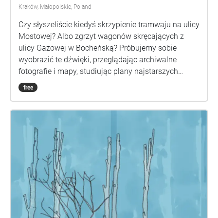
Kraków, Małopolskie, Poland
Czy słyszeliście kiedyś skrzypienie tramwaju na ulicy
Mostowej? Albo zgrzyt wagonów skręcających z
ulicy Gazowej w Bocheńską? Próbujemy sobie
wyobrazić te dźwięki, przeglądając archiwalne
fotografie i mapy, studiując plany najstarszych
krakowskich linii tramwajowych. Jednak wraz ze
free
zmianą przebiegu torowisk i modernizacją taboru
nieodwołalnie zmienia się krajobraz dźwiękowy
miasta. W projekcie Tramwaj widmo zapraszamy do
odkrywania miejskiego palimpsestu – tej niezwykłej
właściwości miasta, dzięki której to, co stare, nie
daje całkiem o sobie zapomnieć, prześwituje tu i tam
spod warstw nowego. Koncepcja artystyczna, spacer
dźwiękowy, nagrania terenowe: Marcin Dymiter aka
Emiter Koordynator projektu: Monika Widzicka
Tramwaj widmo powstaje jako część
międzynarodowego projektu Sounds of Changes,