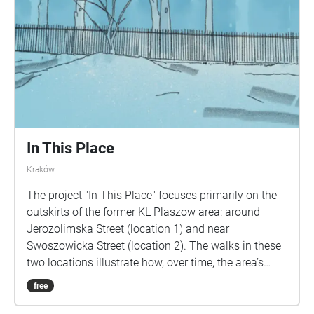
współfinansowanego w ramach programu Unii
Europejskiej Kreatywna Europa.
In This Place
Kraków
The project "In This Place" focuses primarily on the
outskirts of the former KL Plaszow area: around
Jerozolimska Street (location 1) and near
Swoszowicka Street (location 2). The walks in these
two locations illustrate how, over time, the area’s
development, its audiosphere, urban planning, and
free
its symbolic significance have changed. Location 1:
Human voices – statements from residents,