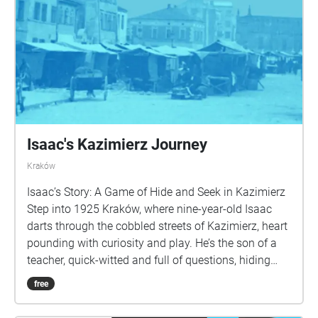
badań etnograficznych. Za sprawą dźwięków w
dowolnej chwili możecie wyobrazić sobie, jak wokół
Was ożywa dziedzictwo miejsca. Kierownik projektu:
Andrzej Szoka Koncepcja spaceru: Monika Widzicka
Współpraca: Marcin Barski Spacer powstał w
ramach projektu „Pochód Lajkonika - niematerialne
dziedzictwo kulturowe w przestrzeni Krakowa”.
Dofinansowano ze środków Ministra Kultury i
Dziedzictwa Narodowego pochodzących z Funduszu
Isaac's Kazimierz Journey
Promocji Kultury
Kraków
Isaac’s Story: A Game of Hide and Seek in Kazimierz
Step into 1925 Kraków, where nine-year-old Isaac
darts through the cobbled streets of Kazimierz, heart
pounding with curiosity and play. He’s the son of a
teacher, quick-witted and full of questions, hiding
behind stone corners, slipping past market stalls,
free
and whispering secrets of the neighbourhood’s past.
This isn’t a history lesson — it’s a game. And you’ve