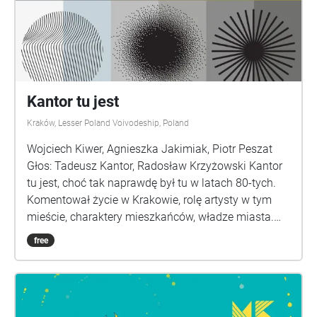
Kantor tu jest
Kraków, Lesser Poland Voivodeship, Poland
Wojciech Kiwer, Agnieszka Jakimiak, Piotr Peszat
Głos: Tadeusz Kantor, Radosław Krzyżowski Kantor
tu jest, choć tak naprawdę był tu w latach 80-tych.
Komentował życie w Krakowie, rolę artysty w tym
mieście, charaktery mieszkańców, władze miasta.
Spacer dźwiękowy Wojciecha Kiwera, Agnieszki
free
Jakimiak i Piotra Peszata pozwoli przejść przez
Kraków i wsłuchać się w miasto. W utworze
wykorzystano nagrania wypowiedzi Tadeusza
Kantora z Archiwum Cricoteki. Dofinansowano ze