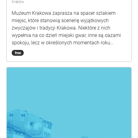
Kraków
Muzeum Krakowa zaprasza na spacer szlakiem
miejsc, które stanowią scenerię wyjątkowych
zwyczajów i tradycji Krakowa. Niektóre z nich
wypełnia na co dzień miejski gwar, inne są oazami
spokoju, lecz w określonych momentach roku
ożywają w niezwykły sposób. Spacer prowadzi
free
głównie trasą pochodu Lajkonika, który w oktawę
Bożego Ciała wyrusza ze Zwierzyńca na Rynek
Główny, by nieść pomyślność mieszkańcom
Krakowa. W tych miejscach kultywowane są też inne
krakowskie tradycje, jak odpust Emaus, intronizacja
Króla Kurkowego, korowód bronowicki czy konkurs
szopek krakowskich. Zachęcamy też do
odwiedzenia kopca Krakusa i wzgórza Lasoty, gdzie
pielęgnowane są zwyczaje związane z Rękawką.
Chcąc przywołać ulotną atmosferę wydarzeń
prezentujemy nagrania, które powstały podczas