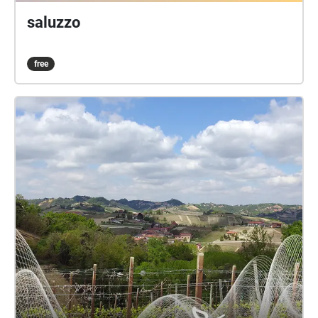
saluzzo
free