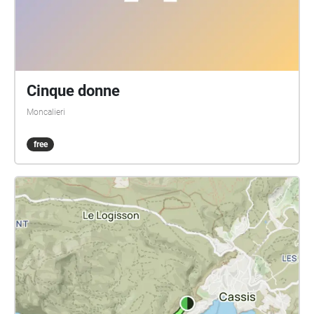
tuo tempo per il passo, l'app si riattiva
automaticamente camminando | Il punto di partenza
è la piazzetta di fronte la chiesa di Claviere | Durata
della camminata 30’ circa | Accertati delle condizioni
meteo prima dell’arrivo e in caso di neve ricorda di
indossare scarpe da montagna adatte!] Aiutaci
Cinque donne
lasciando un tuo feedback! scrivici a
Moncalieri
resonavisse@gmail.com oppure attraverso la pagina
instagram, grazie :) www.lebandite.wordpress.com
free
https://www.instagram.com/bandite\_artivism