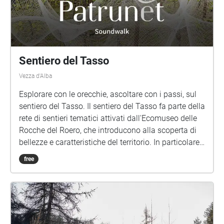
Sentiero del Tasso
Vezza d'Alba
Esplorare con le orecchie, ascoltare con i passi, sul
sentiero del Tasso. Il sentiero del Tasso fa parte della
rete di sentieri tematici attivati dall'Ecomuseo delle
Rocche del Roero, che introducono alla scoperta di
bellezze e caratteristiche del territorio. In particolare
il Sentiero del Tasso passa vicino alle vigne che noi
free
dell'azienda vitivinicola Patrunet coltiviamo sul
territorio di Vezza d'Alba: https://www.patrunet.it
Abbiamo quindi pensato di arricchire l'esperienza di
chi passa a trovarci o si imbatte lungo il sentiero nei
nostri vitigni. Suoni e parole accompagnano a un